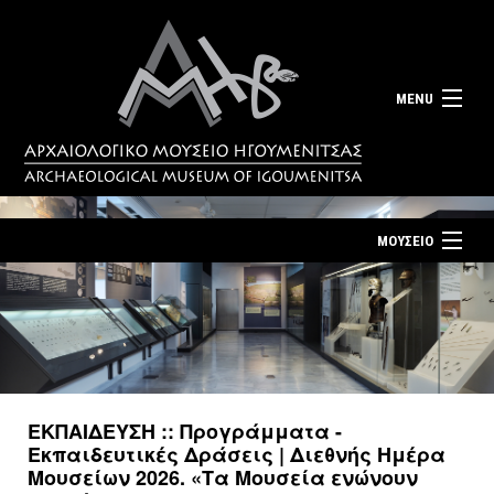
MENU
ΜΟΥΣΕΙΟ
ΤΟ ΜΟΥΣΕΙΟ
Αρχική σελίδα
ΕΚΘΕΣΕΙΣ
Επίσκεψη
ΕΚΔΗΛΩΣΕΙΣ
Επικοινωνία
ΕΚΠΑΙΔΕΥΣΗ
ΕΚΠΑΙΔΕΥΣΗ :: Προγράμματα -
Νέα
Εκπαιδευτικές Δράσεις | Διεθνής Ημέρα
ΕΚΔΟΣΕΙΣ
Μουσείων 2026. «Τα Μουσεία ενώνουν
Ελληνικά
|
English