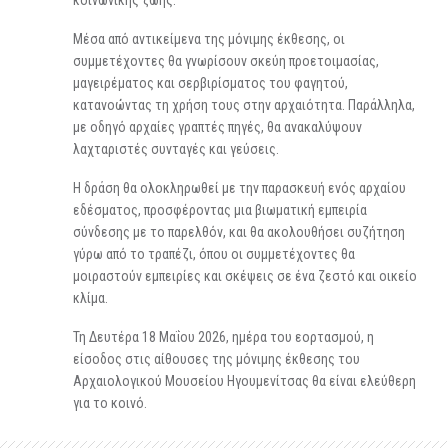
κοινωνικής ζωής.
Μέσα από αντικείμενα της μόνιμης έκθεσης, οι
συμμετέχοντες θα γνωρίσουν σκεύη προετοιμασίας,
μαγειρέματος και σερβιρίσματος του φαγητού,
κατανοώντας τη χρήση τους στην αρχαιότητα. Παράλληλα,
με οδηγό αρχαίες γραπτές πηγές, θα ανακαλύψουν
λαχταριστές συνταγές και γεύσεις.
Η δράση θα ολοκληρωθεί με την παρασκευή ενός αρχαίου
εδέσματος, προσφέροντας μια βιωματική εμπειρία
σύνδεσης με το παρελθόν, και θα ακολουθήσει συζήτηση
γύρω από το τραπέζι, όπου οι συμμετέχοντες θα
μοιραστούν εμπειρίες και σκέψεις σε ένα ζεστό και οικείο
κλίμα.
Τη Δευτέρα 18 Μαΐου 2026, ημέρα του εορτασμού, η
είσοδος στις αίθουσες της μόνιμης έκθεσης του
Αρχαιολογικού Μουσείου Ηγουμενίτσας θα είναι ελεύθερη
για το κοινό.