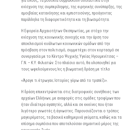
για όλους, τα μουσεία συμβάλλουν ουσιαστικά στην
ενίσχυση της συμπερίληψης, της ειρηνικής συνύπαρξης, της
αμοιβαίας κατανόησης και εμπιστοσύνης, προάγοντας
παράλληλα τη διαφορετικότητα και τη βιωσιμότητα.
Η Εφορεία Αρχαιοτήτων Θεσπρωτίας, με στόχο την
ενίσχυση της κοινωνικής συνοχής και την άρση του
αποκλεισμού ευάλωτων κοινωνικών ομάδων από την
πρόσβαση στον πολιτισμό, συμμετέχει στον εορτασμό σε
συνεργασία με το Κέντρο Ψυχικής Υγείας Ηγουμενίτσας –
Γ.Ν. – Κ.Υ. Φιλιατών. Στο πλαίσιο αυτό, θα υλοποιηθεί για
τους ωφελούμενους/ες η βιωματική δράση με τίτλο
«Άραγε τι έτρωγαν; Ιστορίες γύρω από το τραπέζι».
Η δράση επικεντρώνεται στις διατροφικές συνήθειες των
αρχαίων Ελλήνων, με αναφορές στις ομάδες τροφίμων που
ήταν ιδιαίτερα αγαπητές, αλλά και σε εκείνες που ήταν
λιγότερο γνωστές ή άγνωστες. Παρουσιάζονται ο τρόπος
μαγειρέματος, τα βασικά καθημερινά γεύματα, καθώς και τα
επίσημα συμπόσια που αποτελούσαν σημαντικό μέρος της