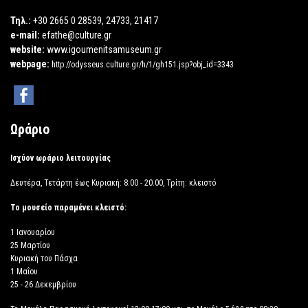
Τηλ.:
+30 2665 0 28539, 24733, 21417
e-mail:
efathe@culture.gr
website:
www.igoumenitsamuseum.gr
webpage:
http://odysseus.culture.gr/h/1/gh151.jsp?obj_id=3343
Ωράριο
Ισχύον ωράριο λειτουργίας
Δευτέρα, Τετάρτη έως Κυριακή: 8.00 - 20.00, Τρίτη: κλειστό
Το μουσείο παραμένει κλειστό:
1 Ιανουαρίου
25 Μαρτίου
Κυριακή του Πάσχα
1 Μαΐου
25 - 26 Δεκεμβρίου