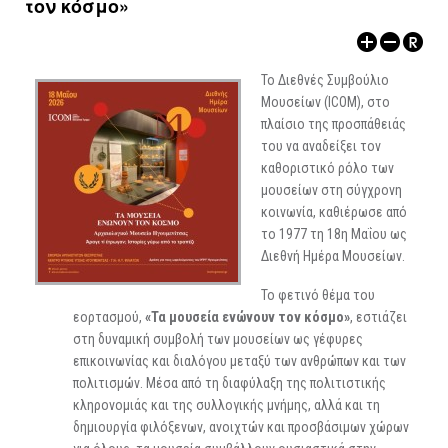
τον κόσμο»
ΑΡΧΑΙΟΛΟΓΙΚΟΙ ΧΩΡΟΙ
Το Διεθνές Συμβούλιο
Μουσείων (ICOM), στο
πλαίσιο της προσπάθειάς
του να αναδείξει τον
καθοριστικό ρόλο των
μουσείων στη σύγχρονη
κοινωνία, καθιέρωσε από
το 1977 τη 18η Μαΐου ως
Διεθνή Ημέρα Μουσείων.
Το φετινό θέμα του
εορτασμού,
«Τα μουσεία ενώνουν τον κόσμο»
, εστιάζει
στη δυναμική συμβολή των μουσείων ως γέφυρες
επικοινωνίας και διαλόγου μεταξύ των ανθρώπων και των
πολιτισμών. Μέσα από τη διαφύλαξη της πολιτιστικής
κληρονομιάς και της συλλογικής μνήμης, αλλά και τη
δημιουργία φιλόξενων, ανοιχτών και προσβάσιμων χώρων