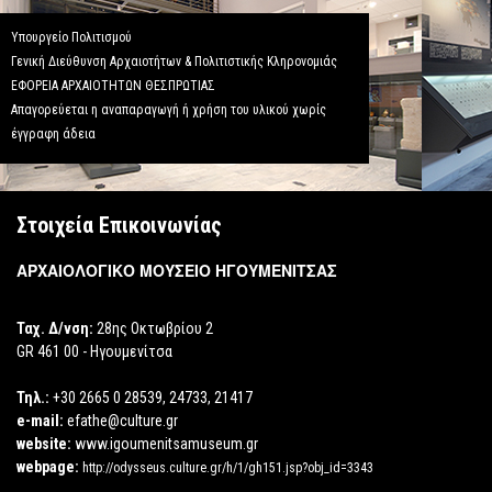
Υπουργείο Πολιτισμού
Γενική Διεύθυνση Αρχαιοτήτων & Πολιτιστικής Κληρονομιάς
ΕΦΟΡΕΙΑ ΑΡΧΑΙΟΤΗΤΩΝ ΘΕΣΠΡΩΤΙΑΣ
Απαγορεύεται η αναπαραγωγή ή χρήση του υλικού χωρίς
έγγραφη άδεια
Στοιχεία Επικοινωνίας
ΑΡΧΑΙΟΛΟΓΙΚΟ ΜΟΥΣΕΙΟ ΗΓΟΥΜΕΝΙΤΣΑΣ
Ταχ. Δ/νση:
28ης Οκτωβρίου 2
GR 461 00 - Ηγουμενίτσα
Τηλ.:
+30 2665 0 28539, 24733, 21417
e-mail:
efathe@culture.gr
website:
www.igoumenitsamuseum.gr
webpage:
http://odysseus.culture.gr/h/1/gh151.jsp?obj_id=3343