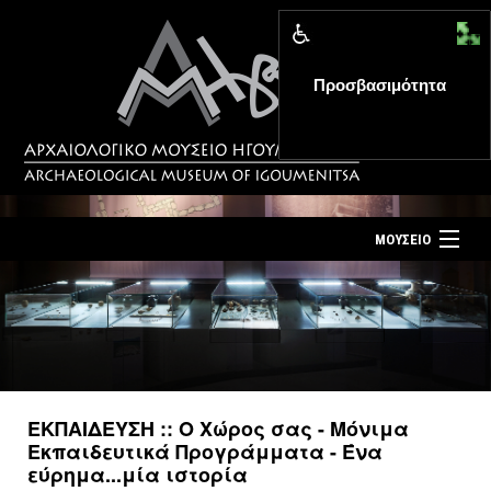
Προσβασιμότητα
MENU
ΜΟΥΣΕΙΟ
ΤΟ ΜΟΥΣΕΙΟ
Αρχική σελίδα
ΕΚΘΕΣΕΙΣ
Επίσκεψη
ΕΚΔΗΛΩΣΕΙΣ
Επικοινωνία
ΕΚΠΑΙΔΕΥΣΗ
ΕΚΠΑΙΔΕΥΣΗ :: Ο Χώρος σας - Μόνιμα
Νέα
Εκπαιδευτικά Προγράμματα - Ένα
ΕΚΔΟΣΕΙΣ
εύρημα...μία ιστορία
Ελληνικά
|
English