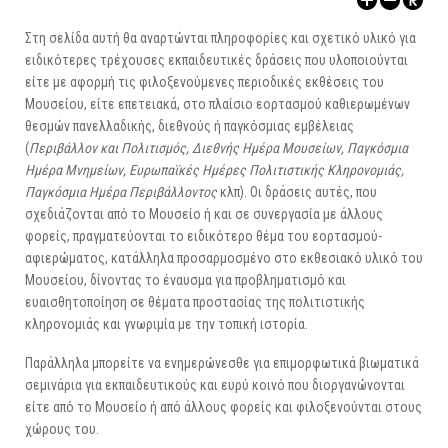
ΑΡΧΑΙΟΛΟΓΙΚΟΙ ΧΩΡΟΙ
Στη σελίδα αυτή θα αναρτώνται πληροφορίες και σχετικό υλικό για
ειδικότερες τρέχουσες εκπαιδευτικές δράσεις που υλοποιούνται
είτε με αφορμή τις φιλοξενούμενες περιοδικές εκθέσεις του
Μουσείου, είτε επετειακά, στο πλαίσιο εορτασμού καθιερωμένων
θεσμών πανελλαδικής, διεθνούς ή παγκόσμιας εμβέλειας
(
Περιβάλλον και Πολιτισμός, Διεθνής Ημέρα Μουσείων, Παγκόσμια
Ημέρα Μνημείων, Ευρωπαϊκές Ημέρες Πολιτιστικής Κληρονομιάς,
Παγκόσμια Ημέρα Περιβάλλοντος
κλπ). Οι δράσεις αυτές, που
σχεδιάζονται από το Μουσείο ή και σε συνεργασία με άλλους
φορείς, πραγματεύονται το ειδικότερο θέμα του εορτασμού-
αφιερώματος, κατάλληλα προσαρμοσμένο στο εκθεσιακό υλικό του
Μουσείου, δίνοντας το έναυσμα για προβληματισμό και
ευαισθητοποίηση σε θέματα προστασίας της πολιτιστικής
κληρονομιάς και γνωριμία με την τοπική ιστορία.
Παράλληλα μπορείτε να ενημερώνεσθε για επιμορφωτικά βιωματικά
σεμινάρια για εκπαιδευτικούς και ευρύ κοινό που διοργανώνονται
είτε από το Μουσείο ή από άλλους φορείς και φιλοξενούνται στους
χώρους του.