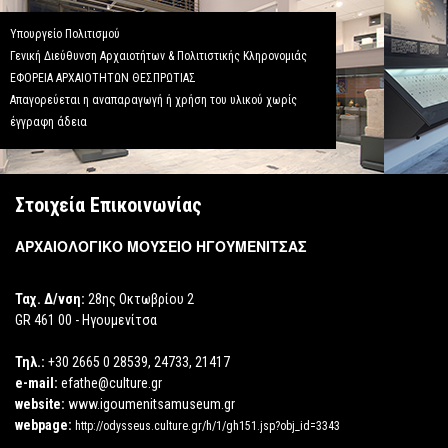
Υπουργείο Πολιτισμού
Γενική Διεύθυνση Αρχαιοτήτων & Πολιτιστικής Κληρονομιάς
ΕΦΟΡΕΙΑ ΑΡΧΑΙΟΤΗΤΩΝ ΘΕΣΠΡΩΤΙΑΣ
Απαγορεύεται η αναπαραγωγή ή χρήση του υλικού χωρίς
έγγραφη άδεια
Στοιχεία Επικοινωνίας
ΑΡΧΑΙΟΛΟΓΙΚΟ ΜΟΥΣΕΙΟ ΗΓΟΥΜΕΝΙΤΣΑΣ
Ταχ. Δ/νση:
28ης Οκτωβρίου 2
GR 461 00 - Ηγουμενίτσα
Τηλ.:
+30 2665 0 28539, 24733, 21417
e-mail:
efathe@culture.gr
website:
www.igoumenitsamuseum.gr
webpage:
http://odysseus.culture.gr/h/1/gh151.jsp?obj_id=3343