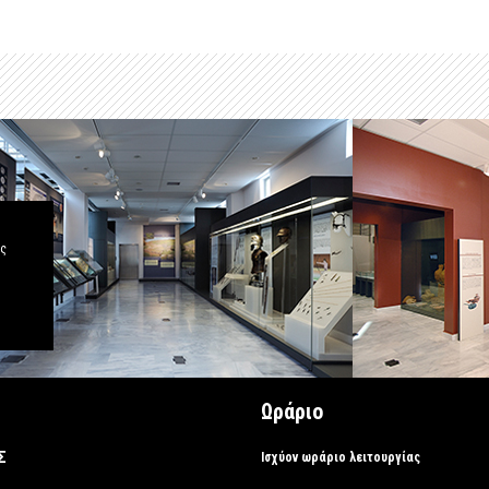
άς
Ωράριο
Σ
Ισχύον ωράριο λειτουργίας