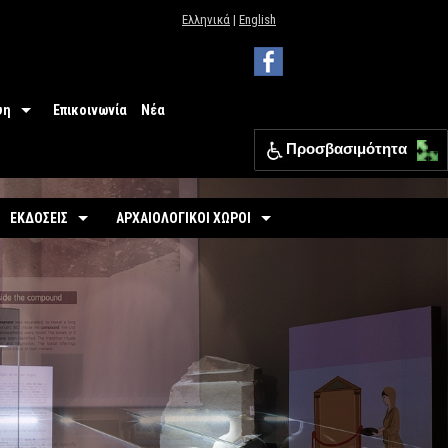
Ελληνικά
|
English
ψη
Επικοινωνία
Νέα
Προσβασιμότητα
 Μουσείου
ΕΦΑ Θεσπρωτίας
ΕΚΔΟΣΕΙΣ
ΑΡΧΑΙΟΛΟΓΙΚΟΙ ΧΩΡΟΙ
ια
Οδηγοί
Οργανωμένοι
σιμότητα
-
Εκθέσεις
-
Αρχαιολογικός Χώρος Γιτάνων
ριο
άσεις
-
Αρχαιολογικοί Χώροι
-
Το θέατρο των Γιτάνων
επισκεπτών
-
Αρχαιολογικός Χώρος Ελέας
Εκπαιδευτικά Έντυπα
-
Αρχαιολογικός Χώρος Ντόλιανης
Φυλλάδια