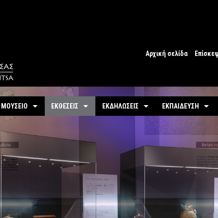
Αρχική σελίδα
Επίσκε
Ωράριο
Ωράριο 
 ΜΟΥΣΕΙΟ
ΕΚΘΕΣΕΙΣ
ΕΚΔΗΛΩΣΕΙΣ
ΕΚΠΑΙΔΕΥΣΗ
Εισιτήρ
υτότητα / Ιστορία
Μόνιμη
Τρέχουσες
Προγράμματα
Προσβα
-
Αίθουσες / Ενότητες
-
Μόνιμα
ντομη περιήγηση
Προσεχείς
Πωλητή
-
Βίντεο - Εικονική περιήγηση
-
Εκπαιδευτικές Δρ
αστηριότητες
Αρχείο Εκδηλώσεων
Σχόλια 
-
Εκθέματα / Χρονολόγιο
-
Μουσειοσκευές
Πόλη
-
Έκθεμα του Μήνα
-
Αρχείο