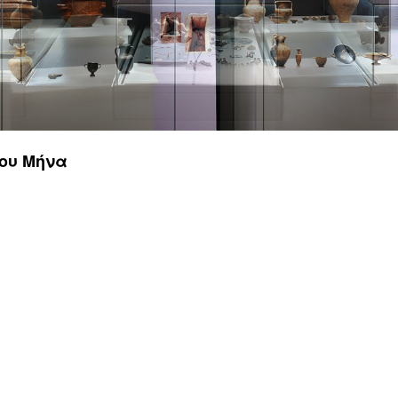
Περιοδικές / Φιλοξενούμενες
Ψηφιακές Δράσεις
Περιοδεύουσες
Επισκέψεις Σχολεί
Συμμετοχές
Ο Χώρος σας
-
Φωτογραφίες
Αρχείο Εκθέσεων
-
Δημιουργίες
του Μήνα