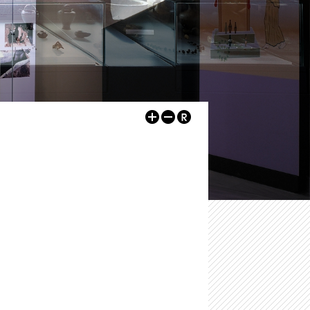
-
Αρχαιολογικός Χώρος Δυμοκάστρου
-
Εκθέσεις
-
Αρχαιολογικός Χώρος Πύργου Ραγίου
ων
-
Αρχαιολογικοί Χώροι
Λοιποί Xώροι / Μνημεία
-
Εκπαιδευτικά
-
Κάστρο Ηγουμενίτσας
-
Εκδηλώσεις
-
Kάστρο Μαργαριτίου
Ψηφιακές Εκδόσεις
-
Ρωμαϊκή έπαυλη, Λαδοχώρι Ηγουμενίτσας
Άρθρα
-
Οχυρωμένος οικισμός στη χερσόνησο της Λυγιάς
Άλλα
-
Ρωμαϊκό νεκροταφείο Μαζαρακιάς
-
Οι υδρόμυλοι του Μαργαριτίου
-
Πολυνέρι (Κούτσι)
-
Ο τύμβος Παραποτάμου