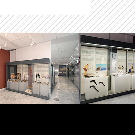
-
Μαστιλίτσα
-
Ταφικό ηρώο στα Μάρμαρα Ζερβοχωρίου
-
Οχυρό Αγίου Δονάτου Ζερβοχωρίου