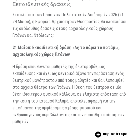
Εκπαιδευτικές δράσεις
Στο πλαίσιο των Πράσινων Πολιτιστικών Διαδρομών 2026 (21-
24 Μαΐου), η Εφορεία Αρχαιοτήτων Θεσπρωτίας θα υλοποιήσει
τις ακόλουθες δράσεις στους αρχαιολογικούς χώρους
Γιτάνων και Ντόλιανης:
21 Μαΐου:
E
κπαιδευτική δράση «Ας το πάρει το ποτάμι»,
αρχαιολογικός χώρος Γιτάνων
Η δράση απευθύνεται μαθητές της δευτεροβάθμιας
εκπαίδευσης και έχει ως κεντρικό άξονα την παράσταση ενός
θεατρικού μονόπρακτου από τους μαθητές και θα υλοποιηθεί
στο αρχαίο θέατρο των Γιτάνων. Η θέση του θεάτρου σε μία
θέση ιδιαίτερου φυσικού κάλλους, σε ελάχιστη απόσταση από
την κοίτη του ποταμού Καλαμά, αποτελεί αφορμή για την
επισήμανση της αμφίδρομης σχέσης φυσικού και
ανθρωπογενούς περιβάλλοντος και την ευαισθητοποίηση των
μαθητών…
περισσότερα