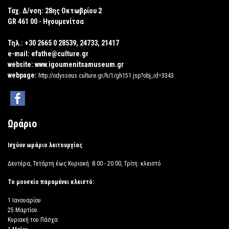
Ταχ. Δ/νση:
28ης Οκτωβρίου 2
GR 461 00 - Ηγουμενίτσα
Τηλ.:
+30 2665 0 28539, 24733, 21417
e-mail:
efathe@culture.gr
website:
www.igoumenitsamuseum.gr
webpage:
http://odysseus.culture.gr/h/1/gh151.jsp?obj_id=3343
Ωράριο
Ισχύον ωράριο λειτουργίας
Δευτέρα, Τετάρτη έως Κυριακή: 8.00 - 20.00, Τρίτη: κλειστό
Το μουσείο παραμένει κλειστό:
1 Ιανουαρίου
25 Μαρτίου
Κυριακή του Πάσχα