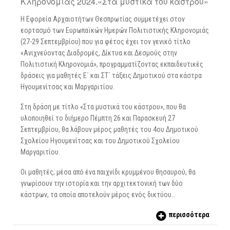
Κληρονομιάς 2024.«Στα μυστικά του κάστρου»
Η Εφορεία Αρχαιοτήτων Θεσπρωτίας συμμετέχει στον
εορτασμό των Ευρωπαϊκών Ημερών Πολιτιστικής Κληρονομιάς
(27-29 Σεπτεμβρίου) που για φέτος έχει τον γενικό τίτλο
«Ανιχνεύοντας Διαδρομές, Δίκτυα και Δεσμούς στην
Πολιτιστική Κληρονομιά», προγραμματίζοντας εκπαιδευτικές
δράσεις για μαθητές Ε΄ και ΣΤ΄ τάξεις Δημοτικού στα κάστρα
Ηγουμενίτσας και Μαργαριτίου.
Στη δράση με τίτλο «Στα μυστικά του κάστρου», που θα
υλοποιηθεί το διήμερο Πέμπτη 26 και Παρασκευή 27
Σεπτεμβρίου, θα λάβουν μέρος μαθητές του 4ου Δημοτικού
Σχολείου Ηγουμενίτσας και του Δημοτικού Σχολείου
Μαργαριτίου.
Οι μαθητές, μέσα από ένα παιχνίδι κρυμμένου θησαυρού, θα
γνωρίσουν την ιστορία και την αρχιτεκτονική των δύο
κάστρων, τα οποία αποτελούν μέρος ενός δικτύου…
περισσότερα