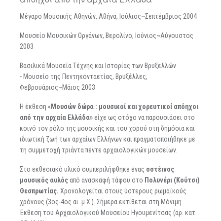
Μέγαρο Μουσικής Αθηνών, Αθήνα, Ιούλιος~Σεπτέμβριος 2004
Μουσείο Μουσικών Οργάνων, Βερολίνο, Ιούνιος~Αύγουστος
2003
Βασιλικά Μουσεία Τέχνης και Ιστορίας των Βρυξελλών
- Μουσείο της Πεντηκονταετίας, Βρυξέλλες,
Φεβρουάριος~Μάιος 2003
Η έκθεση «
Μουσών δώρα : μουσικοί και χορευτικοί απόηχοι
από την αρχαία Ελλάδα»
είχε ως στόχο να παρουσιάσει στο
κοινό τον ρόλο της μουσικής και του χορού στη δημόσια και
ιδιωτική ζωή των αρχαίων Ελλήνων και πραγματοποιήθηκε με
τη συμμετοχή τριάντα πέντε αρχαιολογικών μουσείων.
Στο εκθεσιακό υλικό συμπεριλήφθηκε ένας
οστέινος
μουσικός αυλός
από ανασκαφή τάφου στο
Πολυνέρι (Κούτσι)
Θεσπρωτίας.
Χρονολογείται στους ύστερους ρωμαϊκούς
χρόνους (3ος-4ος αι. μ.Χ.). Σήμερα εκτίθεται στη Μόνιμη
Έκθεση του Αρχαιολογικού Μουσείου Ηγουμενίτσας (αρ. κατ.