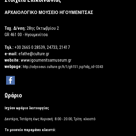
ΑΡΧΑΙΟΛΟΓΙΚΟ ΜΟΥΣΕΙΟ ΗΓΟΥΜΕΝΙΤΣΑΣ
Ταχ. Δ/νση:
28ης Οκτωβρίου 2
GR 461 00 - Ηγουμενίτσα
Τηλ.:
+30 2665 0 28539, 24733, 21417
e-mail:
efathe@culture.gr
website:
www.igoumenitsamuseum.gr
webpage:
http://odysseus.culture.gr/h/1/gh151.jsp?obj_id=3343
Ωράριο
Ισχύον ωράριο λειτουργίας
Δευτέρα, Τετάρτη έως Κυριακή: 8.00 - 20.00, Τρίτη: κλειστό
Το μουσείο παραμένει κλειστό: