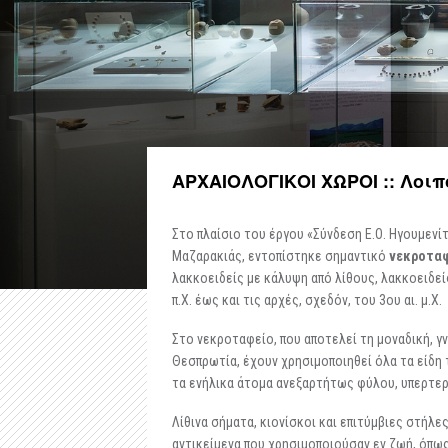
ΑΡΧΑΙΟΛΟΓΙΚΟΙ ΧΩΡΟΙ :: Λοι
Στο πλαίσιο του έργου «Σύνδεση Ε.Ο. Ηγουμεν
Μαζαρακιάς, εντοπίστηκε σημαντικό
νεκροταφ
λακκοειδείς με κάλυψη από λίθους, λακκοειδείς
π.Χ. έως και τις αρχές, σχεδόν, του 3ου αι. μ.Χ.
Στο νεκροταφείο, που αποτελεί τη μοναδική, 
Θεσπρωτία, έχουν χρησιμοποιηθεί όλα τα είδη 
τα ενήλικα άτομα ανεξαρτήτως φύλου, υπερτερ
Λίθινα σήματα, κιονίσκοι και επιτύμβιες στήλ
αντικείμενα που χρησιμοποιούσαν εν ζωή, όπως