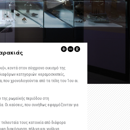
-
Αρχαιολογικός Χώρος Δυμοκάστρου
-
Εκθέσεις
-
Αρχαιολογικός Χώρος Πύργου Ραγίου
ων
-
Αρχαιολογικοί Χώροι
Λοιποί Xώροι / Μνημεία
-
Εκπαιδευτικά
-
Κάστρο Ηγουμενίτσας
-
Εκδηλώσεις
-
Kάστρο Μαργαριτίου
Ψηφιακές Εκδόσεις
ζαρακιάς
-
Ρωμαϊκή έπαυλη, Λαδοχώρι Ηγουμενίτσας
Άρθρα
υ)», κοντά στον σύγχρονο οικισμό της
-
Οχυρωμένος οικισμός στη χερσόνησο της Λυγιάς
Άλλα
 διαφόρων κατηγοριών: κεραμοσκεπείς,
α, που χρονολογούνται από τα τέλη του 1ου αι.
-
Ρωμαϊκό νεκροταφείο Μαζαρακιάς
-
Οι υδρόμυλοι του Μαργαριτίου
υ της ρωμαϊκής περιόδου στη
ία. Οι καύσεις, που συνήθως εφαρμόζονταν για
-
Πολυνέρι (Κούτσι)
-
Ο τύμβος Παραποτάμου
ν τελευταία τους κατοικία από διάφορα
υφη διακόσμηση, πήλινα και γυάλινα