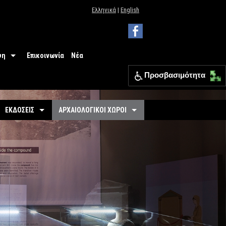
Ελληνικά
|
English
ψη
Επικοινωνία
Νέα
Προσβασιμότητα
 Μουσείου
ΕΦΑ Θεσπρωτίας
ΕΚΔΟΣΕΙΣ
ΑΡΧΑΙΟΛΟΓΙΚΟΙ ΧΩΡΟΙ
ια
Οδηγοί
Οργανωμένοι
σιμότητα
-
Εκθέσεις
-
Αρχαιολογικός Χώρος Γιτάνων
ριο
άσεις
-
Αρχαιολογικοί Χώροι
-
Το θέατρο των Γιτάνων
επισκεπτών
-
Αρχαιολογικός Χώρος Ελέας
Εκπαιδευτικά Έντυπα
-
Αρχαιολογικός Χώρος Ντόλιανης
Φυλλάδια