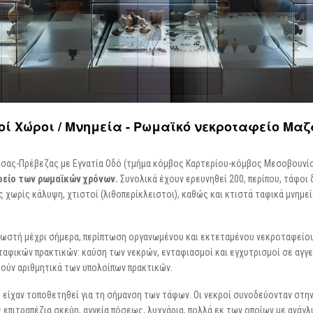
Περιοδικές / Φιλοξενούμενες
Ψηφιακές Δράσεις
Περιοδεύουσες
Επισκέψεις Σχολεί
Συμμετοχές
Ο Χώρος σας
-
Φωτογραφίες
Αρχείο Εκθέσεων
-
Δημιουργίες
ποί Xώροι / Μνημεία - Ρωμαϊκό νεκροταφείο Μα
ίτσας-Πρέβεζας με Εγνατία Οδό (τμήμα κόμβος Καρτερίου-κόμβος Μεσοβουνίο
είο των ρωμαϊκών χρόνων.
Συνολικά έχουν ερευνηθεί 200, περίπου, τάφοι
 χωρίς κάλυψη, χτιστοί (λιθοπερίκλειστοι), καθώς και κτιστά ταφικά μνημεί
γνωστή μέχρι σήμερα, περίπτωση οργανωμένου και εκτεταμένου νεκροταφείο
ταφικών πρακτικών: καύση των νεκρών, ενταφιασμοί και εγχυτρισμοί σε αγγε
ούν αριθμητικά των υπολοίπων πρακτικών.
ες είχαν τοποθετηθεί για τη σήμανση των τάφων. Οι νεκροί συνοδεύονταν στη
 επιτραπέζια σκεύη, αγγεία πόσεως, λυχνάρια, πολλά εκ των οποίων με ανάγλ