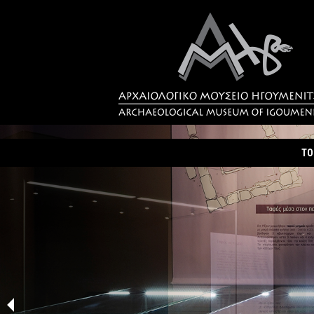
ΤΟ
Τα
Σύ
Δρ
Η 