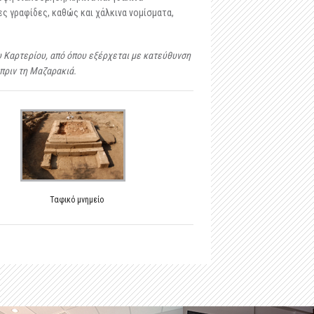
-
Μαστιλίτσα
ες γραφίδες, καθώς και χάλκινα νομίσματα,
-
Ταφικό ηρώο στα Μάρμαρα Ζερβοχωρίου
υ Καρτερίου, από όπου εξέρχεται με κατεύθυνση
-
Οχυρό Αγίου Δονάτου Ζερβοχωρίου
πριν τη Μαζαρακιά.
Ταφικό μνημείο