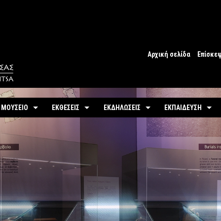
Αρχική σελίδα
Επίσκε
Ωράριο
Ωράριο 
 ΜΟΥΣΕΙΟ
ΕΚΘΕΣΕΙΣ
ΕΚΔΗΛΩΣΕΙΣ
ΕΚΠΑΙΔΕΥΣΗ
Εισιτήρ
υτότητα / Ιστορία
Μόνιμη
Τρέχουσες
Προγράμματα
Προσβα
-
Αίθουσες / Ενότητες
-
Μόνιμα
ντομη περιήγηση
Προσεχείς
Πωλητή
-
Βίντεο - Εικονική περιήγηση
-
Εκπαιδευτικές Δρ
αστηριότητες
Αρχείο Εκδηλώσεων
Σχόλια 
-
Εκθέματα / Χρονολόγιο
-
Μουσειοσκευές
Πόλη
-
Έκθεμα του Μήνα
-
Αρχείο