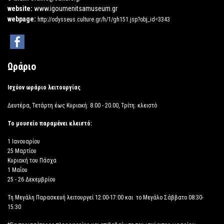
website:
www.igoumenitsamuseum.gr
webpage:
http://odysseus.culture.gr/h/1/gh151.jsp?obj_id=3343
Ωράριο
Ισχύον ωράριο λειτουργίας
Δευτέρα, Τετάρτη έως Κυριακή: 8.00 - 20.00, Τρίτη: κλειστό
Το μουσείο παραμένει κλειστό:
1 Ιανουαρίου
25 Μαρτίου
Κυριακή του Πάσχα
1 Μαΐου
25 - 26 Δεκεμβρίου
Τη Μεγάλη Παρασκευή λειτουργεί 12:00-17:00 και το Μεγάλο Σάββατο 08:30-
15:30