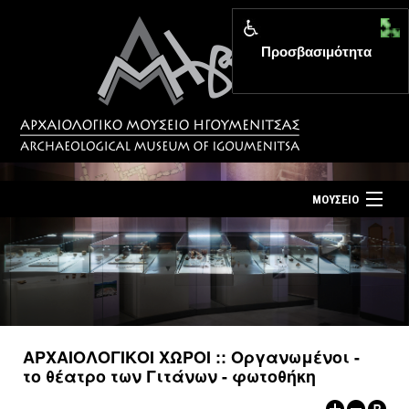
Προσβασιμότητα
MENU
ΜΟΥΣΕΙΟ
ΤΟ ΜΟΥΣΕΙΟ
Αρχική σελίδα
ΕΚΘΕΣΕΙΣ
Επίσκεψη
ΕΚΔΗΛΩΣΕΙΣ
Επικοινωνία
ΕΚΠΑΙΔΕΥΣΗ
ΑΡΧΑΙΟΛΟΓΙΚΟΙ ΧΩΡΟΙ :: Οργανωμένοι -
Νέα
το θέατρο των Γιτάνων - φωτοθήκη
ΕΚΔΟΣΕΙΣ
Ελληνικά
|
English