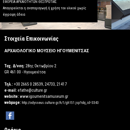
ΕΦΟΡΕΙΑ ΑΡΧΑΙΟΤΗΤΩΝ ΘΕΣΠΡΩΤΙΑΣ
Απαγορεύεται η αναπαραγωγή ή χρήση του υλικού χωρίς
έγγραφη άδεια
Στοιχεία Επικοινωνίας
ΑΡΧΑΙΟΛΟΓΙΚΟ ΜΟΥΣΕΙΟ ΗΓΟΥΜΕΝΙΤΣΑΣ
Ταχ. Δ/νση:
28ης Οκτωβρίου 2
GR 461 00 - Ηγουμενίτσα
Τηλ.:
+30 2665 0 28539, 24733, 21417
e-mail:
efathe@culture.gr
website:
www.igoumenitsamuseum.gr
webpage:
http://odysseus.culture.gr/h/1/gh151.jsp?obj_id=3343