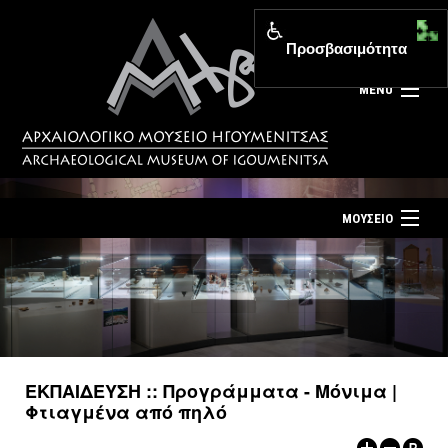
Προσβασιμότητα
MENU
ΜΟΥΣΕΙΟ
ΤΟ ΜΟΥΣΕΙΟ
Αρχική σελίδα
ΕΚΘΕΣΕΙΣ
Επίσκεψη
ΕΚΔΗΛΩΣΕΙΣ
Επικοινωνία
ΕΚΠΑΙΔΕΥΣΗ
ΕΚΠΑΙΔΕΥΣΗ :: Προγράμματα - Μόνιμα |
Νέα
Φτιαγμένα από πηλό
ΕΚΔΟΣΕΙΣ
Ελληνικά
|
English