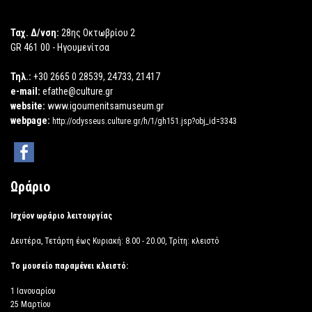
Ταχ. Δ/νση:
28ης Οκτωβρίου 2
GR 461 00 - Ηγουμενίτσα
Τηλ.:
+30 2665 0 28539, 24733, 21417
e-mail:
efathe@culture.gr
website:
www.igoumenitsamuseum.gr
webpage:
http://odysseus.culture.gr/h/1/gh151.jsp?obj_id=3343
Ωράριο
Ισχύον ωράριο λειτουργίας
Δευτέρα, Τετάρτη έως Κυριακή: 8.00 - 20.00, Τρίτη: κλειστό
Το μουσείο παραμένει κλειστό:
1 Ιανουαρίου
25 Μαρτίου