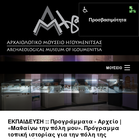
Προσβασιμότητα
MENU
ΜΟΥΣΕΙΟ
ΤΟ ΜΟΥΣΕΙΟ
Αρχική σελίδα
ΕΚΘΕΣΕΙΣ
Επίσκεψη
ΕΚΔΗΛΩΣΕΙΣ
Επικοινωνία
ΕΚΠΑΙΔΕΥΣΗ
ΕΚΠΑΙΔΕΥΣΗ :: Προγράμματα - Αρχείο |
Νέα
«Μαθαίνω την πόλη μου». Πρόγραμμα
ΕΚΔΟΣΕΙΣ
τοπική ιστορίας για την πόλη της
Ελληνικά
|
English