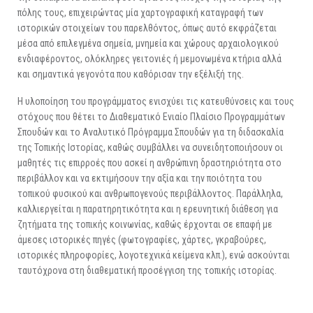
πόλης τους, επιχειρώντας μία χαρτογραφική καταγραφή των
ιστορικών στοιχείων του παρελθόντος, όπως αυτό εκφράζεται
μέσα από επιλεγμένα σημεία, μνημεία και χώρους αρχαιολογικού
ενδιαφέροντος, ολόκληρες γειτονιές ή μεμονωμένα κτήρια αλλά
και σημαντικά γεγονότα που καθόρισαν την εξέλιξή της.
Η υλοποίηση του προγράμματος ενισχύει τις κατευθύνσεις και τους
στόχους που θέτει το Διαθεματικό Ενιαίο Πλαίσιο Προγραμμάτων
Σπουδών και το Αναλυτικό Πρόγραμμα Σπουδών για τη διδασκαλία
της Τοπικής Ιστορίας, καθώς συμβάλλει να συνειδητοποιήσουν οι
μαθητές τις επιρροές που ασκεί η ανθρώπινη δραστηριότητα στο
περιβάλλον και να εκτιμήσουν την αξία και την ποιότητα του
τοπικού φυσικού και ανθρωπογενούς περιβάλλοντος. Παράλληλα,
καλλιεργείται η παρατηρητικότητα και η ερευνητική διάθεση για
ζητήματα της τοπικής κοινωνίας, καθώς έρχονται σε επαφή με
άμεσες ιστορικές πηγές (φωτογραφίες, χάρτες, γκραβούρες,
ιστορικές πληροφορίες, λογοτεχνικά κείμενα κλπ.), ενώ ασκούνται
ταυτόχρονα στη διαθεματική προσέγγιση της τοπικής ιστορίας.