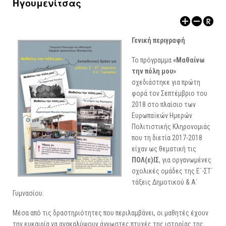
Ηγουμενίτσας
ΑΡΧΑΙΟΛΟΓΙΚΟΙ ΧΩΡΟΙ
Γενική περιγραφή
Το πρόγραμμα
«Μαθαίνω
την πόλη μου»
σχεδιάστηκε για πρώτη
φορά τον Σεπτέμβριο του
2018 στο πλαίσιο των
Ευρωπαϊκών Ημερών
Πολιτιστικής Κληρονομιάς
που τη διετία 2017-2018
είχαν ως θεματική τις
ΠΟΛ(ε)ΙΣ
, για οργανωμένες
σχολικές ομάδες της Ε΄-ΣΤ΄
τάξεις Δημοτικού & Α΄
Γυμνασίου.
Μέσα από τις δραστηριότητες που περιλαμβάνει, οι μαθητές έχουν
την ευκαιρία να ανακαλύψουν άγνωστες πτυχές της ιστορίας της