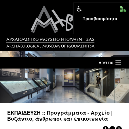
Προσβασιμότητα
MENU
ΜΟΥΣΕΙΟ
ΤΟ ΜΟΥΣΕΙΟ
Αρχική σελίδα
ΕΚΘΕΣΕΙΣ
Επίσκεψη
ΕΚΔΗΛΩΣΕΙΣ
Επικοινωνία
ΕΚΠΑΙΔΕΥΣΗ
ΕΚΠΑΙΔΕΥΣΗ :: Προγράμματα - Αρχείο |
Νέα
Βυζάντιο, άνθρωποι και επικοινωνία
ΕΚΔΟΣΕΙΣ
Ελληνικά
|
English