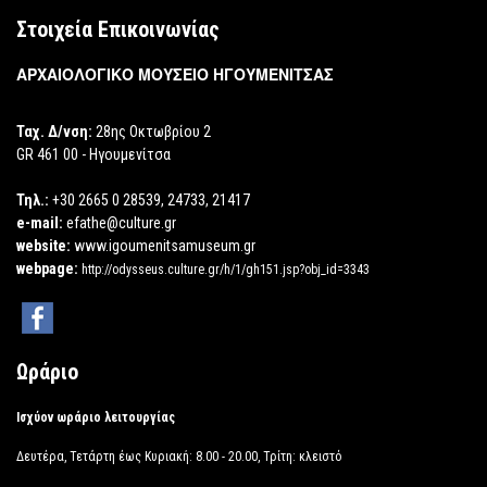
Στοιχεία Επικοινωνίας
ΑΡΧΑΙΟΛΟΓΙΚΟ ΜΟΥΣΕΙΟ ΗΓΟΥΜΕΝΙΤΣΑΣ
Ταχ. Δ/νση:
28ης Οκτωβρίου 2
GR 461 00 - Ηγουμενίτσα
Τηλ.:
+30 2665 0 28539, 24733, 21417
e-mail:
efathe@culture.gr
website:
www.igoumenitsamuseum.gr
webpage:
http://odysseus.culture.gr/h/1/gh151.jsp?obj_id=3343
Ωράριο
Ισχύον ωράριο λειτουργίας
Δευτέρα, Τετάρτη έως Κυριακή: 8.00 - 20.00, Τρίτη: κλειστό