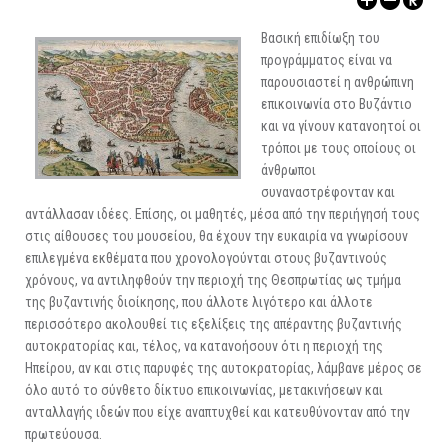
ΑΡΧΑΙΟΛΟΓΙΚΟΙ ΧΩΡΟΙ
Βασική επιδίωξη του
προγράμματος είναι να
παρουσιαστεί η ανθρώπινη
επικοινωνία στο Βυζάντιο
και να γίνουν κατανοητοί οι
τρόποι με τους οποίους οι
άνθρωποι
συναναστρέφονταν και
αντάλλασαν ιδέες. Επίσης, οι μαθητές, μέσα από την περιήγησή τους
στις αίθουσες του μουσείου, θα έχουν την ευκαιρία να γνωρίσουν
επιλεγμένα εκθέματα που χρονολογούνται στους βυζαντινούς
χρόνους, να αντιληφθούν την περιοχή της Θεσπρωτίας ως τμήμα
της βυζαντινής διοίκησης, που άλλοτε λιγότερο και άλλοτε
περισσότερο ακολουθεί τις εξελίξεις της απέραντης βυζαντινής
αυτοκρατορίας και, τέλος, να κατανοήσουν ότι η περιοχή της
Ηπείρου, αν και στις παρυφές της αυτοκρατορίας, λάμβανε μέρος σε
όλο αυτό το σύνθετο δίκτυο επικοινωνίας, μετακινήσεων και
ανταλλαγής ιδεών που είχε αναπτυχθεί και κατευθύνονταν από την
πρωτεύουσα.