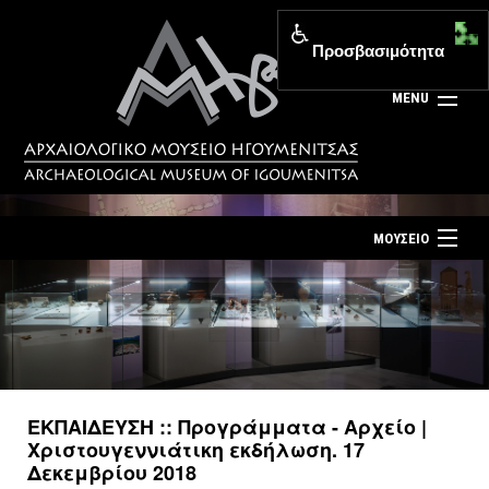
Προσβασιμότητα
MENU
ΜΟΥΣΕΙΟ
ΤΟ ΜΟΥΣΕΙΟ
Αρχική σελίδα
ΕΚΘΕΣΕΙΣ
Επίσκεψη
ΕΚΔΗΛΩΣΕΙΣ
Επικοινωνία
ΕΚΠΑΙΔΕΥΣΗ
ΕΚΠΑΙΔΕΥΣΗ :: Προγράμματα - Αρχείο |
Νέα
Χριστουγεννιάτικη εκδήλωση. 17
ΕΚΔΟΣΕΙΣ
Δεκεμβρίου 2018
Ελληνικά
|
English