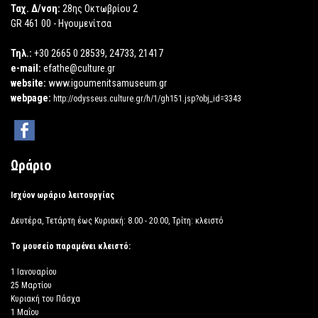
Ταχ. Δ/νση:
28ης Οκτωβρίου 2
GR 461 00 - Ηγουμενίτσα
Τηλ.:
+30 2665 0 28539, 24733, 21417
e-mail:
efathe@culture.gr
website:
www.igoumenitsamuseum.gr
webpage:
http://odysseus.culture.gr/h/1/gh151.jsp?obj_id=3343
Ωράριο
Ισχύον ωράριο λειτουργίας
Δευτέρα, Τετάρτη έως Κυριακή: 8.00 - 20.00, Τρίτη: κλειστό
Το μουσείο παραμένει κλειστό:
1 Ιανουαρίου
25 Μαρτίου
Κυριακή του Πάσχα
1 Μαΐου