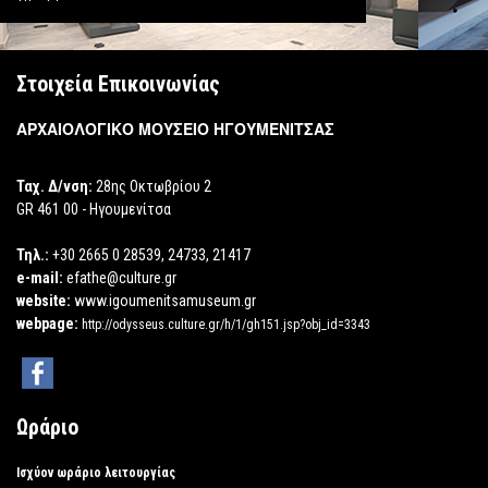
Στοιχεία Επικοινωνίας
ΑΡΧΑΙΟΛΟΓΙΚΟ ΜΟΥΣΕΙΟ ΗΓΟΥΜΕΝΙΤΣΑΣ
Ταχ. Δ/νση:
28ης Οκτωβρίου 2
GR 461 00 - Ηγουμενίτσα
Τηλ.:
+30 2665 0 28539, 24733, 21417
e-mail:
efathe@culture.gr
website:
www.igoumenitsamuseum.gr
webpage:
http://odysseus.culture.gr/h/1/gh151.jsp?obj_id=3343
Ωράριο
Ισχύον ωράριο λειτουργίας