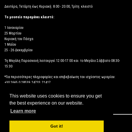
Δευτέρα, Τετάρτη έως Κυριακή: 8.00 - 20.00, Τρίτη: κλειστό
Το μουσείο παραμένει κλειστό:
1 Ιανουαρίου
25 Μαρτίου
Κυριακή του Πάσχα
1 Μαΐου
25 - 26 Δεκεμβρίου
Τη Μεγάλη Παρασκευή λειτουργεί 12:00-17:00 και το Μεγάλο Σάββατο 08:30-
15:30
*Για περισσότερες πληροφορίες και επιβεβαίωση του ισχύοντος ωραρίου:
+30 2665 0 28539, 24733, 21417
This website uses cookies to ensure you get
ΔΗΛΩΣΗ ΠΡΟΣΒΑΣΙΜΟΤΗΤΑΣ
the best experience on our website.
Learn more
Copyright © 2026 ΑΡΧΑΙΟΛΟΓΙΚΟ ΜΟΥΣΕΙΟ ΗΓΟΥΜΕΝΙΤΣΑΣ
Got it!