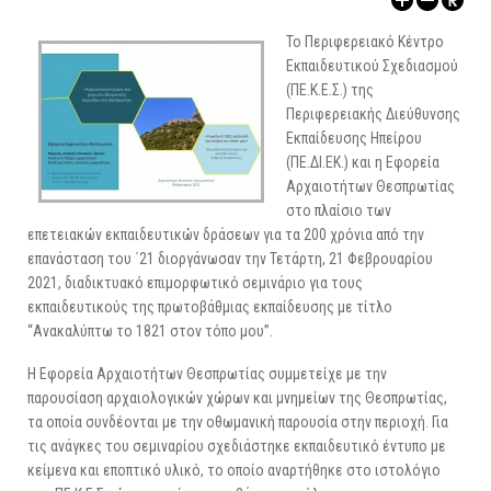
ΑΡΧΑΙΟΛΟΓΙΚΟΙ ΧΩΡΟΙ
Το Περιφερειακό Κέντρο
Εκπαιδευτικού Σχεδιασμού
(ΠΕ.Κ.Ε.Σ.) της
Περιφερειακής Διεύθυνσης
Εκπαίδευσης Ηπείρου
(ΠΕ.ΔΙ.ΕΚ.) και η Εφορεία
Αρχαιοτήτων Θεσπρωτίας
στο πλαίσιο των
επετειακών εκπαιδευτικών δράσεων για τα 200 χρόνια από την
επανάσταση του ΄21 διοργάνωσαν την Τετάρτη, 21 Φεβρουαρίου
2021, διαδικτυακό επιμορφωτικό σεμινάριο για τους
εκπαιδευτικούς της πρωτοβάθμιας εκπαίδευσης με τίτλο
“Ανακαλύπτω το 1821 στον τόπο μου”.
Η Εφορεία Αρχαιοτήτων Θεσπρωτίας συμμετείχε με την
παρουσίαση αρχαιολογικών χώρων και μνημείων της Θεσπρωτίας,
τα οποία συνδέονται με την οθωμανική παρουσία στην περιοχή. Για
τις ανάγκες του σεμιναρίου σχεδιάστηκε εκπαιδευτικό έντυπο με
κείμενα και εποπτικό υλικό, το οποίο αναρτήθηκε στο ιστολόγιο