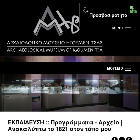
Προσβασιμότητα
MENU
ΜΟΥΣΕΙΟ
ΤΟ ΜΟΥΣΕΙΟ
Αρχική σελίδα
ΕΚΘΕΣΕΙΣ
Επίσκεψη
ΕΚΔΗΛΩΣΕΙΣ
Επικοινωνία
ΕΚΠΑΙΔΕΥΣΗ
ΕΚΠΑΙΔΕΥΣΗ :: Προγράμματα - Αρχείο |
Νέα
Ανακαλύπτω το 1821 στον τόπο μου
ΕΚΔΟΣΕΙΣ
Ελληνικά
|
English