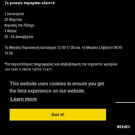
Το μουσείο παραμένει κλειστό:
1 Ιανουαρίου
25 Μαρτίου
Κυριακή του Πάσχα
1 Μαΐου
25 - 26 Δεκεμβρίου
Τη Μεγάλη Παρασκευή λειτουργεί 12:00-17:00 και το Μεγάλο Σάββατο 08:30-
15:30
*Για περισσότερες πληροφορίες και επιβεβαίωση του ισχύοντος ωραρίου:
+30 2665 0 28539, 24733, 21417
This website uses cookies to ensure you get
ΔΗΛΩΣΗ ΠΡΟΣΒΑΣΙΜΟΤΗΤΑΣ
the best experience on our website.
Learn more
Copyright © 2026 ΑΡΧΑΙΟΛΟΓΙΚΟ ΜΟΥΣΕΙΟ ΗΓΟΥΜΕΝΙΤΣΑΣ
Got it!
Powered by
WEbdEC