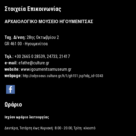
Στοιχεία Επικοινωνίας
ΑΡΧΑΙΟΛΟΓΙΚΟ ΜΟΥΣΕΙΟ ΗΓΟΥΜΕΝΙΤΣΑΣ
Ταχ. Δ/νση:
28ης Οκτωβρίου 2
GR 461 00 - Ηγουμενίτσα
Τηλ.:
+30 2665 0 28539, 24733, 21417
e-mail:
efathe@culture.gr
website:
www.igoumenitsamuseum.gr
webpage:
http://odysseus.culture.gr/h/1/gh151.jsp?obj_id=3343
Ωράριο
Ισχύον ωράριο λειτουργίας
Δευτέρα, Τετάρτη έως Κυριακή: 8.00 - 20.00, Τρίτη: κλειστό