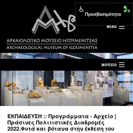
Προσβασιμότητα
MENU
ΜΟΥΣΕΙΟ
ΤΟ ΜΟΥΣΕΙΟ
Αρχική σελίδα
ΕΚΘΕΣΕΙΣ
Επίσκεψη
ΕΚΔΗΛΩΣΕΙΣ
Επικοινωνία
ΕΚΠΑΙΔΕΥΣΗ
ΕΚΠΑΙΔΕΥΣΗ :: Προγράμματα - Αρχείο |
Νέα
Πράσινες Πολιτιστικές Διαδρομές
ΕΚΔΟΣΕΙΣ
2022.Φυτά και βότανα στην έκθεση του
Ελληνικά
|
English