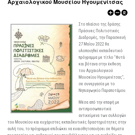
Αρχαιολογικού Μουσείου Ηγουμενίτσας
ΑΡΧΑΙΟΛΟΓΙΚΟΙ ΧΩΡΟΙ
Στο πλαίσιο της δράσης
Πράσινες Πολιτιστικές
Διαδρομές, την Παρασκευή
27 Μαΐου 2022 θα
υλοποιηθεί εκπαιδευτικό
πρόγραμμα με τίτλο "Φυτά
και βότανα στην έκθεση
του Αρχαιολογικού
Μουσείου Ηγουμενίτσας",
σε συνεργασία με το
Νηπιαγωγείο Παραποτάμου.
Μέσα από την επαφή με
αντιπροσωπευτικά
αντικείμενα των συλλογών
του Μουσείου και ευχάριστες εκπαιδευτικές δραστηριότητες στην
αυλή του, το πρόγραμμα επιδιώκει να ευαισθητοποιήσει σε θέματα