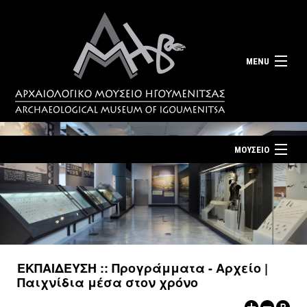
MENU
ΜΟΥΣΕΙΟ
ΤΟ ΜΟΥΣΕΙΟ
Αρχική σελίδα
ΕΚΘΕΣΕΙΣ
Επίσκεψη
ΕΚΔΗΛΩΣΕΙΣ
Επικοινωνία
ΕΚΠΑΙΔΕΥΣΗ
ΕΚΠΑΙΔΕΥΣΗ :: Προγράμματα - Αρχείο |
Νέα
Παιχνίδια μέσα στον χρόνο
ΕΚΔΟΣΕΙΣ
Ελληνικά
|
English