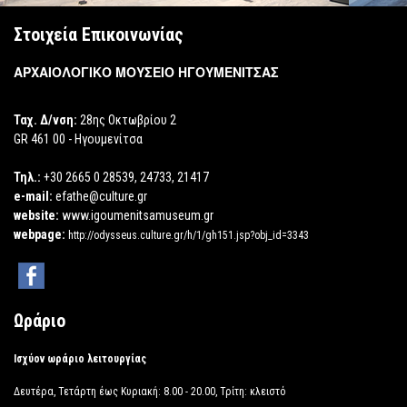
Στοιχεία Επικοινωνίας
ΑΡΧΑΙΟΛΟΓΙΚΟ ΜΟΥΣΕΙΟ ΗΓΟΥΜΕΝΙΤΣΑΣ
Ταχ. Δ/νση:
28ης Οκτωβρίου 2
GR 461 00 - Ηγουμενίτσα
Τηλ.:
+30 2665 0 28539, 24733, 21417
e-mail:
efathe@culture.gr
website:
www.igoumenitsamuseum.gr
webpage:
http://odysseus.culture.gr/h/1/gh151.jsp?obj_id=3343
Ωράριο
Ισχύον ωράριο λειτουργίας
Δευτέρα, Τετάρτη έως Κυριακή: 8.00 - 20.00, Τρίτη: κλειστό