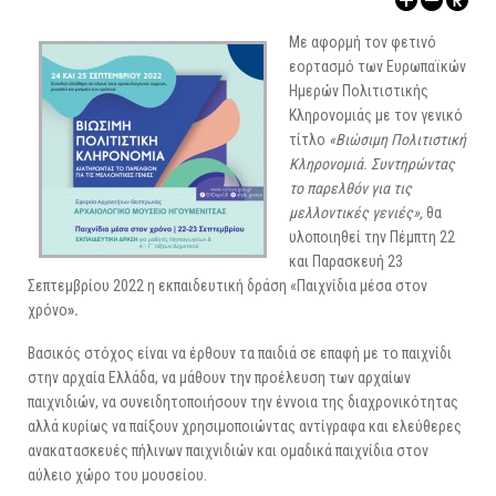
ΑΡΧΑΙΟΛΟΓΙΚΟΙ ΧΩΡΟΙ
Με αφορμή τον φετινό
εορτασμό των Ευρωπαϊκών
Ημερών Πολιτιστικής
Κληρονομιάς με τον γενικό
τίτλο
«Βιώσιμη Πολιτιστική
Κληρονομιά. Συντηρώντας
το παρελθόν για τις
μελλοντικές γενιές»,
θα
υλοποιηθεί την Πέμπτη 22
και Παρασκευή 23
Σεπτεμβρίου 2022 η εκπαιδευτική δράση «Παιχνίδια μέσα στον
χρόνο
».
Βασικός στόχος είναι να έρθουν τα παιδιά σε επαφή με το παιχνίδι
στην αρχαία Ελλάδα, να μάθουν την προέλευση των αρχαίων
παιχνιδιών, να συνειδητοποιήσουν την έννοια της διαχρονικότητας
αλλά κυρίως να παίξουν χρησιμοποιώντας αντίγραφα και ελεύθερες
ανακατασκευές πήλινων παιχνιδιών και ομαδικά παιχνίδια στον
αύλειο χώρο του μουσείου.