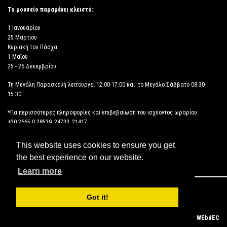
Το μουσείο παραμένει κλειστό:
1 Ιανουαρίου
25 Μαρτίου
Κυριακή του Πάσχα
1 Μαΐου
25 - 26 Δεκεμβρίου
Τη Μεγάλη Παρασκευή λειτουργεί 12:00-17:00 και το Μεγάλο Σάββατο 08:30-
15:30
*Για περισσότερες πληροφορίες και επιβεβαίωση του ισχύοντος ωραρίου:
+30 2665 0 28539, 24733, 21417
This website uses cookies to ensure you get
ΔΗΛΩΣΗ ΠΡΟΣΒΑΣΙΜΟΤΗΤΑΣ
the best experience on our website.
Learn more
Copyright © 2026 ΑΡΧΑΙΟΛΟΓΙΚΟ ΜΟΥΣΕΙΟ ΗΓΟΥΜΕΝΙΤΣΑΣ
Got it!
Powered by
WEbdEC