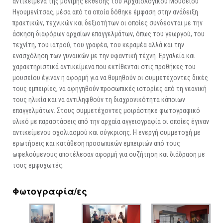
αντικείμενα της μόνιμης έκθεσης του Αρχαιολογικού Μουσείου
Ηγουμενίτσας, μέσα από τα οποία δόθηκε έμφαση στην ανάδειξη
πρακτικών, τεχνικών και δεξιοτήτων οι οποίες συνδέονται με την
άσκηση διαφόρων αρχαίων επαγγελμάτων, όπως του γεωργού, του
τεχνίτη, του ιατρού, του γραφέα, του κεραμέα αλλά και την
ενασχόληση των γυναικών με την υφαντική τέχνη. Εργαλεία και
χαρακτηριστικά αντικείμενα που εκτίθενται στις προθήκες του
μουσείου έγιναν η αφορμή για να θυμηθούν οι συμμετέχοντες δικές
τους εμπειρίες, να αφηγηθούν προσωπικές ιστορίες από τη νεανική
τους ηλικία και να αντιληφθούν τη διαχρονικότητα κάποιων
επαγγελμάτων. Στους συμμετέχοντες μοιράστηκε φωτογραφικό
υλικό με παραστάσεις από την αρχαία αγγειογραφία οι οποίες έγιναν
αντικείμενου σχολιασμού και σύγκρισης. Η ενεργή συμμετοχή με
ερωτήσεις και κατάθεση προσωπικών εμπειριών από τους
ωφελούμενους αποτέλεσαν αφορμή για συζήτηση και διάδραση με
τους εμψυχωτές.
Φωτογραφία/ες