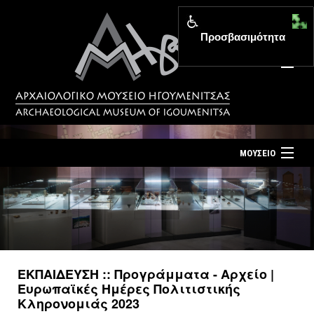
Προσβασιμότητα
MENU
ΜΟΥΣΕΙΟ
ΤΟ ΜΟΥΣΕΙΟ
Αρχική σελίδα
ΕΚΘΕΣΕΙΣ
Επίσκεψη
ΕΚΔΗΛΩΣΕΙΣ
Επικοινωνία
ΕΚΠΑΙΔΕΥΣΗ
ΕΚΠΑΙΔΕΥΣΗ :: Προγράμματα - Αρχείο |
Νέα
Ευρωπαϊκές Ημέρες Πολιτιστικής
ΕΚΔΟΣΕΙΣ
Κληρονομιάς 2023
Ελληνικά
|
English