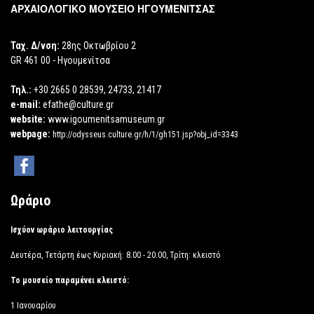
ΑΡΧΑΙΟΛΟΓΙΚΟ ΜΟΥΣΕΙΟ ΗΓΟΥΜΕΝΙΤΣΑΣ
Ταχ. Δ/νση:
28ης Οκτωβρίου 2
GR 461 00 - Ηγουμενίτσα
Τηλ.:
+30 2665 0 28539, 24733, 21417
e-mail:
efathe@culture.gr
website:
www.igoumenitsamuseum.gr
webpage:
http://odysseus.culture.gr/h/1/gh151.jsp?obj_id=3343
Ωράριο
Ισχύον ωράριο λειτουργίας
Δευτέρα, Τετάρτη έως Κυριακή: 8.00 - 20.00, Τρίτη: κλειστό
Το μουσείο παραμένει κλειστό:
1 Ιανουαρίου