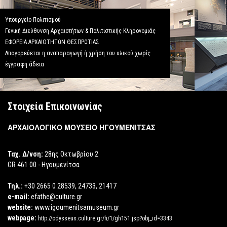
Υπουργείο Πολιτισμού
Γενική Διεύθυνση Αρχαιοτήτων & Πολιτιστικής Κληρονομιάς
ΕΦΟΡΕΙΑ ΑΡΧΑΙΟΤΗΤΩΝ ΘΕΣΠΡΩΤΙΑΣ
Απαγορεύεται η αναπαραγωγή ή χρήση του υλικού χωρίς
έγγραφη άδεια
Στοιχεία Επικοινωνίας
ΑΡΧΑΙΟΛΟΓΙΚΟ ΜΟΥΣΕΙΟ ΗΓΟΥΜΕΝΙΤΣΑΣ
Ταχ. Δ/νση:
28ης Οκτωβρίου 2
GR 461 00 - Ηγουμενίτσα
Τηλ.:
+30 2665 0 28539, 24733, 21417
e-mail:
efathe@culture.gr
website:
www.igoumenitsamuseum.gr
webpage:
http://odysseus.culture.gr/h/1/gh151.jsp?obj_id=3343