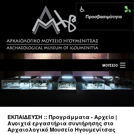
Προσβασιμότητα
MENU
ΜΟΥΣΕΙΟ
ΤΟ ΜΟΥΣΕΙΟ
Αρχική σελίδα
ΕΚΘΕΣΕΙΣ
Επίσκεψη
ΕΚΔΗΛΩΣΕΙΣ
Επικοινωνία
ΕΚΠΑΙΔΕΥΣΗ
ΕΚΠΑΙΔΕΥΣΗ :: Προγράμματα - Αρχείο |
Νέα
Ανοιχτά εργαστήρια συντήρησης στο
ΕΚΔΟΣΕΙΣ
Αρχαιολογικό Μουσείο Ηγουμενίτσας
Ελληνικά
|
English