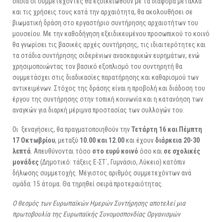
οποία οι συμμετέχοντες θα εξοικειωθούν με τα διάφορα μέταλλα
και τις χρήσεις τους κατά την αρχαιότητα, θα ακολουθήσει σε
βιωματική δράση στο εργαστήριο συντήρησης αρχαιοτήτων του
μουσείου. Με την καθοδήγηση εξειδικευμένου προσωπικού το κοινό
θα γνωρίσει τις βασικές αρχές συντήρησης, τις ιδιαιτερότητες και
τα στάδια συντήρησης σιδερένιων ανασκαφικών ευρημάτων, ενώ
χρησιμοποιώντας τον βασικό εξοπλισμό του συντηρητή θα
συμμετάσχει στις διαδικασίες παρατήρησης και καθαρισμού των
αντικειμένων. Στόχος της δράσης είναι η προβολή και διάδοση του
έργου της συντήρησης στην τοπική κοινωνία και η κατανόηση των
αναγκών για διαρκή μέριμνα προστασίας των συλλογών του.
Οι ξεναγήσεις, θα πραγματοποιηθούν την
Τετάρτη 16 και Πέμπτη
17 Οκτωβρίου
, μεταξύ
10.00 και 12.00
και έχουν
διάρκεια 20-30
λεπτά
. Απευθύνονται τόσο
στο ευρύ κοινό
όσο και
σε σχολικές
μονάδες
(Δημοτικό: τάξεις Ε-ΣΤ΄, Γυμνάσιο, Λύκειο) κατόπιν
δήλωσης συμμετοχής. Μέγιστος αριθμός συμμετεχόντων ανά
ομάδα: 15 άτομα. Θα τηρηθεί σειρά προτεραιότητας.
Ο θεσμός των Ευρωπαϊκών Ημερών Συντήρησης αποτελεί μια
πρωτοβουλία της Ευρωπαϊκής Συνομοσπονδίας Οργανισμών