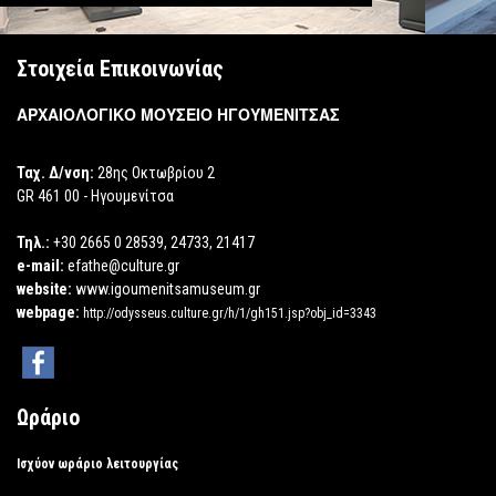
Στοιχεία Επικοινωνίας
ΑΡΧΑΙΟΛΟΓΙΚΟ ΜΟΥΣΕΙΟ ΗΓΟΥΜΕΝΙΤΣΑΣ
Ταχ. Δ/νση:
28ης Οκτωβρίου 2
GR 461 00 - Ηγουμενίτσα
Τηλ.:
+30 2665 0 28539, 24733, 21417
e-mail:
efathe@culture.gr
website:
www.igoumenitsamuseum.gr
webpage:
http://odysseus.culture.gr/h/1/gh151.jsp?obj_id=3343
Ωράριο
Ισχύον ωράριο λειτουργίας