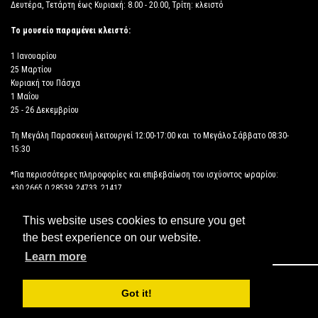
Δευτέρα, Τετάρτη έως Κυριακή: 8.00 - 20.00, Τρίτη: κλειστό
Το μουσείο παραμένει κλειστό:
1 Ιανουαρίου
25 Μαρτίου
Κυριακή του Πάσχα
1 Μαΐου
25 - 26 Δεκεμβρίου
Τη Μεγάλη Παρασκευή λειτουργεί 12:00-17:00 και το Μεγάλο Σάββατο 08:30-
15:30
*Για περισσότερες πληροφορίες και επιβεβαίωση του ισχύοντος ωραρίου:
+30 2665 0 28539, 24733, 21417
This website uses cookies to ensure you get
ΔΗΛΩΣΗ ΠΡΟΣΒΑΣΙΜΟΤΗΤΑΣ
the best experience on our website.
Learn more
Copyright © 2026 ΑΡΧΑΙΟΛΟΓΙΚΟ ΜΟΥΣΕΙΟ ΗΓΟΥΜΕΝΙΤΣΑΣ
Got it!