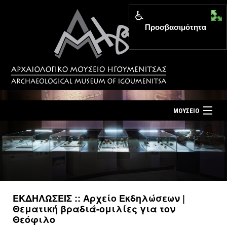
Προσβασιμότητα
MENU
ΜΟΥΣΕΙΟ
ΤΟ ΜΟΥΣΕΙΟ
Αρχική σελίδα
ΕΚΘΕΣΕΙΣ
Επίσκεψη
ΕΚΔΗΛΩΣΕΙΣ
Επικοινωνία
ΕΚΠΑΙΔΕΥΣΗ
ΕΚΔΗΛΩΣΕΙΣ :: Αρχείο Εκδηλώσεων |
Νέα
Θεματική βραδιά-ομιλίες για τον
ΕΚΔΟΣΕΙΣ
Θεόφιλο
Ελληνικά
|
English