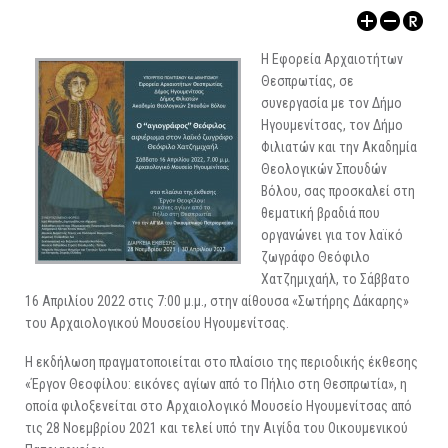
ΑΡΧΑΙΟΛΟΓΙΚΟΙ ΧΩΡΟΙ
H Εφορεία Αρχαιοτήτων
Θεσπρωτίας, σε
συνεργασία με τον Δήμο
Ηγουμενίτσας, τον Δήμο
Φιλιατών και την Ακαδημία
Θεολογικών Σπουδών
Βόλου, σας προσκαλεί στη
θεματική βραδιά που
οργανώνει για τον λαϊκό
ζωγράφο Θεόφιλο
Χατζημιχαήλ, το Σάββατο
16 Απριλίου 2022 στις 7:00 μ.μ., στην αίθουσα «Σωτήρης Δάκαρης»
του Αρχαιολογικού Μουσείου Ηγουμενίτσας.
Η εκδήλωση πραγματοποιείται στο πλαίσιο της περιοδικής έκθεσης
«Έργον Θεοφίλου: εικόνες αγίων από το Πήλιο στη Θεσπρωτία», η
οποία φιλοξενείται στο Αρχαιολογικό Μουσείο Ηγουμενίτσας από
τις 28 Νοεμβρίου 2021 και τελεί υπό την Αιγίδα του Οικουμενικού