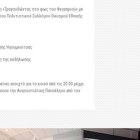
-
Μαστιλίτσα
 «Τραγουδώντας στο φως του Φεγγαριού» με
-
Ταφικό ηρώο στα Μάρμαρα Ζερβοχωρίου
του Πολιτιστικού Συλλόγου Οικισμού Εθνικής
-
Οχυρό Αγίου Δονάτου Ζερβοχωρίου
ασης Ηγουμενίτσας
ρξη της εκδήλωσης
νει ανοιχτό για το κοινό από τις 20.00 μέχρι
αύσουν την Αυγουστιάτικη Πανσέληνο από τον