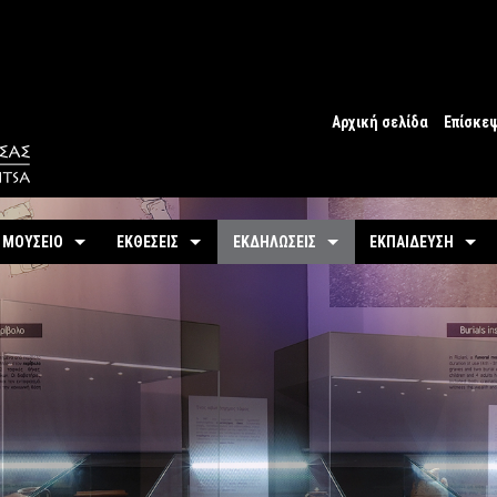
Αρχική σελίδα
Επίσκε
Ωράριο
Ωράριο 
 ΜΟΥΣΕΙΟ
ΕΚΘΕΣΕΙΣ
ΕΚΔΗΛΩΣΕΙΣ
ΕΚΠΑΙΔΕΥΣΗ
Εισιτήρ
υτότητα / Ιστορία
Μόνιμη
Τρέχουσες
Προγράμματα
Προσβα
-
Αίθουσες / Ενότητες
-
Μόνιμα
ντομη περιήγηση
Προσεχείς
Πωλητή
-
Βίντεο - Εικονική περιήγηση
-
Εκπαιδευτικές Δρ
αστηριότητες
Αρχείο Εκδηλώσεων
Σχόλια 
-
Εκθέματα / Χρονολόγιο
-
Μουσειοσκευές
Πόλη
-
Έκθεμα του Μήνα
-
Αρχείο