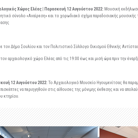
ολογικός Χώρος Ελέας | Παρασκευή 12 Αυγούστου 2022:
Μουσική εκδήλωση
ητικό σύνολο «Αναίρεση» και το χορωδιακό σχήμα παραδοσιακής μουσικής 
τασης
ε τον Δήμο Σουλίου και τον Πολιτιστικό Σύλλογο Οικισμού Εθνικής Αντίστ
 στον αρχαιολογικό χώρο Ελέας από τις 19:00 έως και μισή ώρα πριν την ένα
κευή 12 Αυγούστου 2022:
Το Αρχαιολογικό Μουσείο Ηγουμενίτσας θα παραμεί
 επισκέπτες να περιηγηθούν στις αίθουσες της μόνιμης έκθεσης και να απολ
υ κτηρίου.