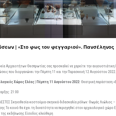
Περιοδικές / Φιλοξενούμενες
Ψηφιακές Δράσεις
Περιοδεύουσες
Επισκέψεις Σχολεί
Συμμετοχές
Ο Χώρος σας
-
Φωτογραφίες
Αρχείο Εκθέσεων
-
Δημιουργίες
ώσεων | «Στο φως του φεγγαριού». Πανσέληνος
εία Αρχαιοτήτων Θεσπρωτίας σας προσκαλεί να χαρείτε την αυγουστιάτικη
σεις που διοργανώνει την Πέμπτη 11 και την Παρασκευή 12 Αυγούστου 2022.
λογικός Χώρος Ελέας | Πέμπτη 11 Αυγούστου 2022:
Θεατρική παράσταση «Ε
αρξης: 21:00
ΕΣΤΕΣ Σκηνοθεσία-κοστούμια-σκηνικά-διδασκαλία ρόλων: Θωμάς Λιώλιος – 
ης Το κοινό θα έχει τη δυνατότητα να περιηγηθεί στον αρχαιολογικό χώρο Ελ
 της εκδήλωσης Είσοδος ελεύθερη