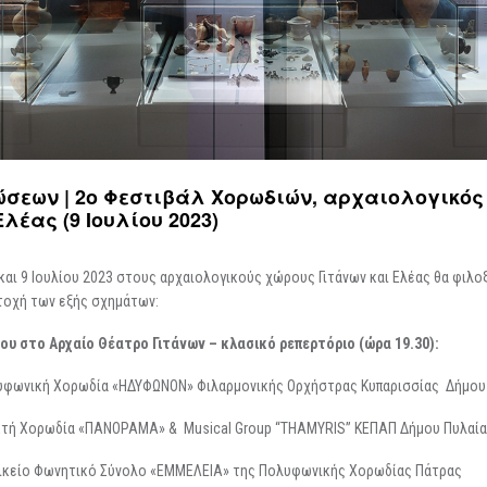
Περιοδικές / Φιλοξενούμενες
Ψηφιακές Δράσεις
Περιοδεύουσες
Επισκέψεις Σχολεί
Συμμετοχές
Ο Χώρος σας
-
Φωτογραφίες
Αρχείο Εκθέσεων
-
Δημιουργίες
ώσεων | 2ο Φεστιβάλ Χορωδιών, αρχαιολογικός
Ελέας (9 Ιουλίου 2023)
 και 9 Ιουλίου 2023 στους αρχαιολογικούς χώρους Γιτάνων και Ελέας θα φιλ
οχή των εξής σχημάτων:
ίου στο Αρχαίο Θέατρο Γιτάνων – κλασικό ρεπερτόριο
(ώρα 19.30)
:
υφωνική Χορωδία «ΗΔΥΦΩΝΟΝ» Φιλαρμονικής Ορχήστρας Κυπαρισσίας Δήμου
κτή Χορωδία «ΠΑΝΟΡΑΜΑ» & Musical Group “THAMYRIS” KEΠΑΠ Δήμου Πυλαία
αικείο Φωνητικό Σύνολο «ΕΜΜΕΛΕΙΑ» της Πολυφωνικής Χορωδίας Πάτρας