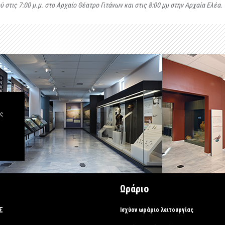
στις 7:00 μ.μ. στο Αρχαίο Θέατρο Γιτάνων και στις 8:00 μμ στην Αρχαία Ελέα.
άς
Ωράριο
Σ
Ισχύον ωράριο λειτουργίας