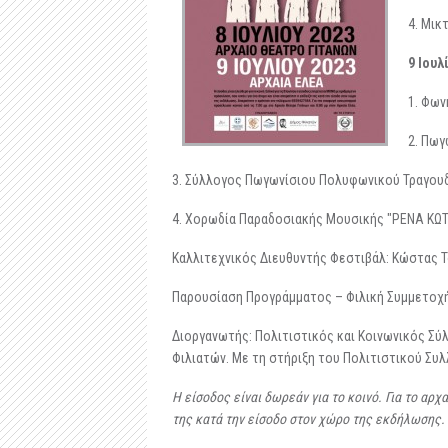
4. Μικ
9 Ιου
1. Φων
2. Πω
3. Σύλλογος Πωγωνίσιου Πολυφωνικού Τραγου
4. Χορωδία Παραδοσιακής Μουσικής "ΡENA ΚΩΤ
Καλλιτεχνικός Διευθυντής Φεστιβάλ: Κώστας 
Παρουσίαση Προγράμματος – Φιλική Συμμετοχ
Διοργανωτής: Πολιτιστικός και Κοινωνικός Σ
Φιλιατών. Με τη στήριξη του Πολιτιστικού Συλλ
Η είσοδος είναι δωρεάν για το κοινό. Γ
ια το αρχ
της κατά την είσοδο στον χώρο της εκδήλωσης.