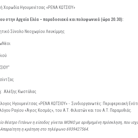
τή Χορωδία Ηγουμενίτσας «ΡΕΝΑ ΚΩΤΣΙΟΥ»
λίου στην Αρχαία Ελέα – παραδοσιακά και πολυφωνικά
(ώρα 20.30)
:
ητικό Σύνολο Νεοχωρίου Λευκίμμης
γωΝέοι
διού
ΣΙΟΥ"
Τσίντζας
ή: Αλέξης Κωστάλας
ύλλογος Ηγουμενίτσας «ΡΕΝΑ ΚΩΤΣΙΟΥ» - Συνδιοργανωτές: Περιφερειακή Ενό
όγου Ραγίου «Άγιος Κοσμάς», του Α.Τ. Φιλιατών και του Α.Τ. Παραμυθιάς.
αίο θέατρο Γιτάνων η είσοδος γίνεται ΜΟΝΟ με αριθμημένη πρόσκληση, που ισχύε
Απαραίτητη η κράτηση στο τηλέφωνο 6939427564.