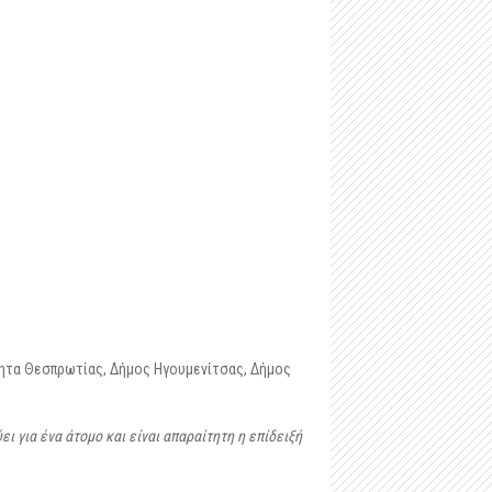
-
Μαστιλίτσα
-
Ταφικό ηρώο στα Μάρμαρα Ζερβοχωρίου
-
Οχυρό Αγίου Δονάτου Ζερβοχωρίου
τητα Θεσπρωτίας, Δήμος Ηγουμενίτσας, Δήμος
ι για ένα άτομο και είναι απαραίτητη η επίδειξή