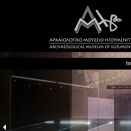
ΤΟ
Τα
Σύ
Δρ
Η 