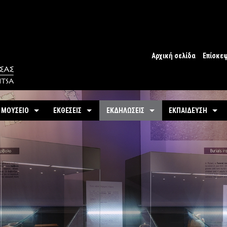
Αρχική σελίδα
Επίσκε
Ωράριο
Ωράριο 
 ΜΟΥΣΕΙΟ
ΕΚΘΕΣΕΙΣ
ΕΚΔΗΛΩΣΕΙΣ
ΕΚΠΑΙΔΕΥΣΗ
Εισιτήρ
υτότητα / Ιστορία
Μόνιμη
Τρέχουσες
Προγράμματα
Προσβα
-
Αίθουσες / Ενότητες
-
Μόνιμα
ντομη περιήγηση
Προσεχείς
Πωλητή
-
Βίντεο - Εικονική περιήγηση
-
Εκπαιδευτικές Δρ
αστηριότητες
Αρχείο Εκδηλώσεων
Σχόλια 
-
Εκθέματα / Χρονολόγιο
-
Μουσειοσκευές
Πόλη
-
Έκθεμα του Μήνα
-
Αρχείο