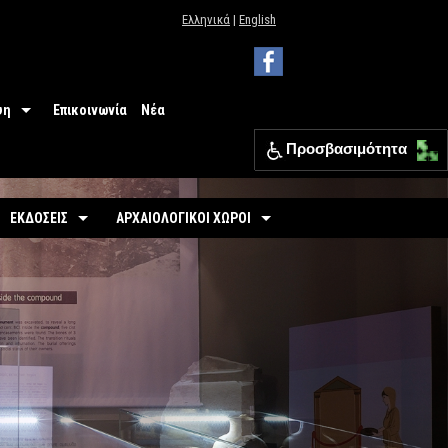
Ελληνικά
|
English
ψη
Επικοινωνία
Νέα
Προσβασιμότητα
 Μουσείου
ΕΦΑ Θεσπρωτίας
ΕΚΔΟΣΕΙΣ
ΑΡΧΑΙΟΛΟΓΙΚΟΙ ΧΩΡΟΙ
ια
Οδηγοί
Οργανωμένοι
σιμότητα
-
Εκθέσεις
-
Αρχαιολογικός Χώρος Γιτάνων
ριο
άσεις
-
Αρχαιολογικοί Χώροι
-
Το θέατρο των Γιτάνων
επισκεπτών
-
Αρχαιολογικός Χώρος Ελέας
Εκπαιδευτικά Έντυπα
-
Αρχαιολογικός Χώρος Ντόλιανης
Φυλλάδια