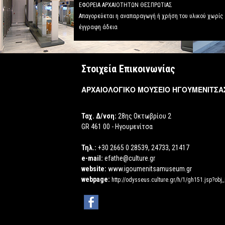
ΕΦΟΡΕΙΑ ΑΡΧΑΙΟΤΗΤΩΝ ΘΕΣΠΡΩΤΙΑΣ
Απαγορεύεται η αναπαραγωγή ή χρήση του υλικού χωρίς
έγγραφη άδεια
Στοιχεία Επικοινωνίας
ΑΡΧΑΙΟΛΟΓΙΚΟ ΜΟΥΣΕΙΟ ΗΓΟΥΜΕΝΙΤΣΑ
Ταχ. Δ/νση:
28ης Οκτωβρίου 2
GR 461 00 - Ηγουμενίτσα
Τηλ.:
+30 2665 0 28539, 24733, 21417
e-mail:
efathe@culture.gr
website:
www.igoumenitsamuseum.gr
webpage:
http://odysseus.culture.gr/h/1/gh151.jsp?obj