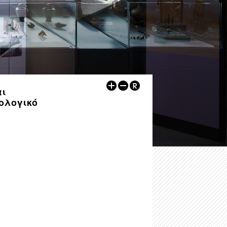
-
Αρχαιολογικός Χώρος Δυμοκάστρου
-
Εκθέσεις
-
Αρχαιολογικός Χώρος Πύργου Ραγίου
ων
-
Αρχαιολογικοί Χώροι
Λοιποί Xώροι / Μνημεία
-
Εκπαιδευτικά
-
Κάστρο Ηγουμενίτσας
-
Εκδηλώσεις
-
Kάστρο Μαργαριτίου
Ψηφιακές Εκδόσεις
αι
ιολογικό
-
Ρωμαϊκή έπαυλη, Λαδοχώρι Ηγουμενίτσας
Άρθρα
-
Οχυρωμένος οικισμός στη χερσόνησο της Λυγιάς
Άλλα
-
Ρωμαϊκό νεκροταφείο Μαζαρακιάς
-
Οι υδρόμυλοι του Μαργαριτίου
-
Πολυνέρι (Κούτσι)
-
Ο τύμβος Παραποτάμου