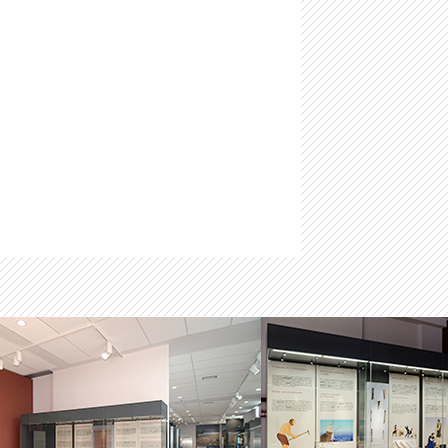
-
Μαστιλίτσα
-
Ταφικό ηρώο στα Μάρμαρα Ζερβοχωρίου
-
Οχυρό Αγίου Δονάτου Ζερβοχωρίου