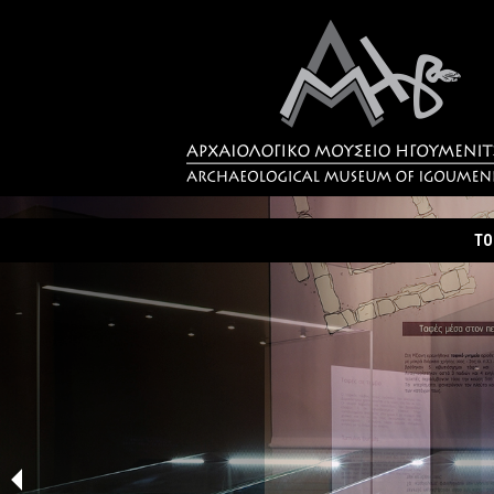
ΤΟ
Τα
Σύ
Δρ
Η 