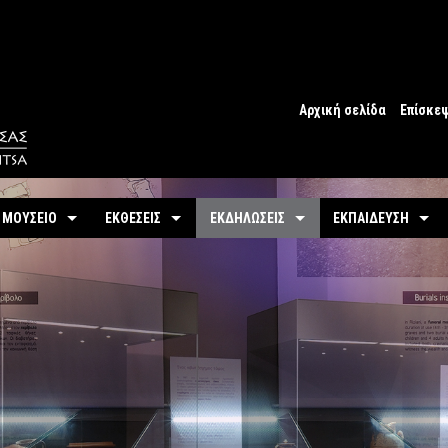
Αρχική σελίδα
Επίσκε
Ωράριο
Ωράριο 
 ΜΟΥΣΕΙΟ
ΕΚΘΕΣΕΙΣ
ΕΚΔΗΛΩΣΕΙΣ
ΕΚΠΑΙΔΕΥΣΗ
Εισιτήρ
υτότητα / Ιστορία
Μόνιμη
Τρέχουσες
Προγράμματα
Προσβα
-
Αίθουσες / Ενότητες
-
Μόνιμα
ντομη περιήγηση
Προσεχείς
Πωλητή
-
Βίντεο - Εικονική περιήγηση
-
Εκπαιδευτικές Δρ
αστηριότητες
Αρχείο Εκδηλώσεων
Σχόλια 
-
Εκθέματα / Χρονολόγιο
-
Μουσειοσκευές
Πόλη
-
Έκθεμα του Μήνα
-
Αρχείο