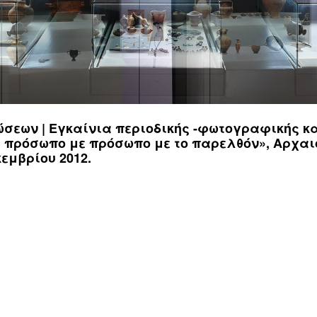
Περιοδικές / Φιλοξενούμενες
Ψηφιακές Δράσεις
Περιοδεύουσες
Επισκέψεις Σχολεί
Συμμετοχές
Ο Χώρος σας
-
Φωτογραφίες
Αρχείο Εκθέσεων
-
Δημιουργίες
ώσεων | Εγκαίνια περιοδικής -φωτογραφικής κ
ς: πρόσωπο με πρόσωπο με το παρελθόν», Αρχα
εμβρίου 2012.