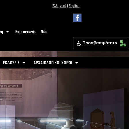
Ελληνικά
|
English
ψη
Επικοινωνία
Νέα
Προσβασιμότητα
 Μουσείου
ΕΦΑ Θεσπρωτίας
ΕΚΔΟΣΕΙΣ
ΑΡΧΑΙΟΛΟΓΙΚΟΙ ΧΩΡΟΙ
ια
Οδηγοί
Οργανωμένοι
σιμότητα
-
Εκθέσεις
-
Αρχαιολογικός Χώρος Γιτάνων
ριο
άσεις
-
Αρχαιολογικοί Χώροι
-
Το θέατρο των Γιτάνων
επισκεπτών
-
Αρχαιολογικός Χώρος Ελέας
Εκπαιδευτικά Έντυπα
-
Αρχαιολογικός Χώρος Ντόλιανης
Φυλλάδια