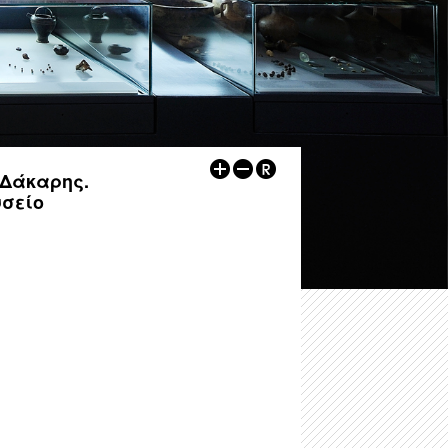
-
Αρχαιολογικός Χώρος Δυμοκάστρου
-
Εκθέσεις
-
Αρχαιολογικός Χώρος Πύργου Ραγίου
ων
-
Αρχαιολογικοί Χώροι
Λοιποί Xώροι / Μνημεία
-
Εκπαιδευτικά
-
Κάστρο Ηγουμενίτσας
-
Εκδηλώσεις
-
Kάστρο Μαργαριτίου
Ψηφιακές Εκδόσεις
 Δάκαρης.
υσείο
-
Ρωμαϊκή έπαυλη, Λαδοχώρι Ηγουμενίτσας
Άρθρα
-
Οχυρωμένος οικισμός στη χερσόνησο της Λυγιάς
Άλλα
-
Ρωμαϊκό νεκροταφείο Μαζαρακιάς
-
Οι υδρόμυλοι του Μαργαριτίου
-
Πολυνέρι (Κούτσι)
-
Ο τύμβος Παραποτάμου