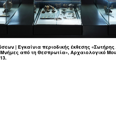
Περιοδικές / Φιλοξενούμενες
Ψηφιακές Δράσεις
Περιοδεύουσες
Επισκέψεις Σχολεί
Συμμετοχές
Ο Χώρος σας
-
Φωτογραφίες
Αρχείο Εκθέσεων
-
Δημιουργίες
ώσεων | Εγκαίνια περιοδικής έκθεσης «Σωτήρης
 Μνήμες από τη Θεσπρωτία», Αρχαιολογικό Μο
13.