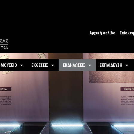
Αρχική σελίδα
Επίσκε
Ωράριο
Ωράριο 
 ΜΟΥΣΕΙΟ
ΕΚΘΕΣΕΙΣ
ΕΚΔΗΛΩΣΕΙΣ
ΕΚΠΑΙΔΕΥΣΗ
Εισιτήρ
υτότητα / Ιστορία
Μόνιμη
Τρέχουσες
Προγράμματα
Προσβα
-
Αίθουσες / Ενότητες
-
Μόνιμα
ντομη περιήγηση
Προσεχείς
Πωλητή
-
Βίντεο - Εικονική περιήγηση
-
Εκπαιδευτικές Δρ
αστηριότητες
Αρχείο Εκδηλώσεων
Σχόλια 
-
Εκθέματα / Χρονολόγιο
-
Μουσειοσκευές
Πόλη
-
Έκθεμα του Μήνα
-
Αρχείο