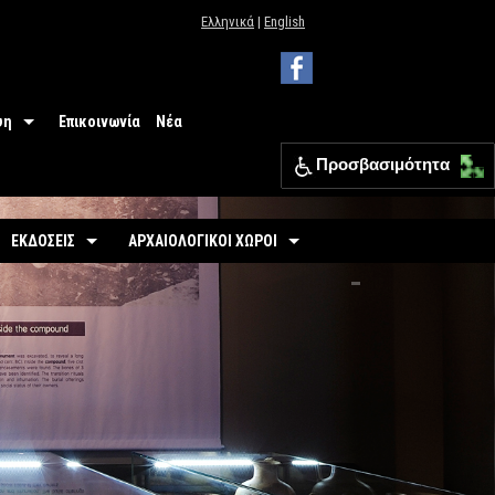
Ελληνικά
|
English
ψη
Επικοινωνία
Νέα
Προσβασιμότητα
 Μουσείου
ΕΦΑ Θεσπρωτίας
ΕΚΔΟΣΕΙΣ
ΑΡΧΑΙΟΛΟΓΙΚΟΙ ΧΩΡΟΙ
ια
Οδηγοί
Οργανωμένοι
σιμότητα
-
Εκθέσεις
-
Αρχαιολογικός Χώρος Γιτάνων
ριο
άσεις
-
Αρχαιολογικοί Χώροι
-
Το θέατρο των Γιτάνων
επισκεπτών
-
Αρχαιολογικός Χώρος Ελέας
Εκπαιδευτικά Έντυπα
-
Αρχαιολογικός Χώρος Ντόλιανης
Φυλλάδια