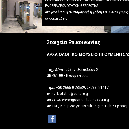
ΕΦΟΡΕΙΑ ΑΡΧΑΙΟΤΗΤΩΝ ΘΕΣΠΡΩΤΙΑΣ
Απαγορεύεται η αναπαραγωγή ή χρήση του υλικού χωρίς
έγγραφη άδεια
Στοιχεία Επικοινωνίας
ΑΡΧΑΙΟΛΟΓΙΚΟ ΜΟΥΣΕΙΟ ΗΓΟΥΜΕΝΙΤΣΑ
Ταχ. Δ/νση:
28ης Οκτωβρίου 2
GR 461 00 - Ηγουμενίτσα
Τηλ.:
+30 2665 0 28539, 24733, 21417
e-mail:
efathe@culture.gr
website:
www.igoumenitsamuseum.gr
webpage:
http://odysseus.culture.gr/h/1/gh151.jsp?obj