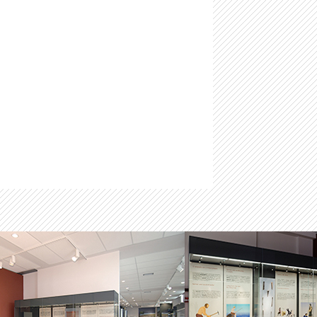
-
Μαστιλίτσα
-
Ταφικό ηρώο στα Μάρμαρα Ζερβοχωρίου
-
Οχυρό Αγίου Δονάτου Ζερβοχωρίου