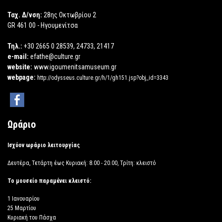
Ταχ. Δ/νση:
28ης Οκτωβρίου 2
GR 461 00 - Ηγουμενίτσα
Τηλ.:
+30 2665 0 28539, 24733, 21417
e-mail:
efathe@culture.gr
website:
www.igoumenitsamuseum.gr
webpage:
http://odysseus.culture.gr/h/1/gh151.jsp?obj_id=3343
Ωράριο
Ισχύον ωράριο λειτουργίας
Δευτέρα, Τετάρτη έως Κυριακή: 8.00 - 20.00, Τρίτη: κλειστό
Το μουσείο παραμένει κλειστό:
1 Ιανουαρίου
25 Μαρτίου
Κυριακή του Πάσχα