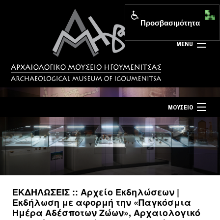
Προσβασιμότητα
MENU
ΜΟΥΣΕΙΟ
ΤΟ ΜΟΥΣΕΙΟ
Αρχική σελίδα
ΕΚΘΕΣΕΙΣ
Επίσκεψη
ΕΚΔΗΛΩΣΕΙΣ
Επικοινωνία
ΕΚΠΑΙΔΕΥΣΗ
ΕΚΔΗΛΩΣΕΙΣ :: Αρχείο Εκδηλώσεων |
Νέα
Εκδήλωση με αφορμή την «Παγκόσμια
ΕΚΔΟΣΕΙΣ
Ημέρα Αδέσποτων Ζώων», Αρχαιολογικό
Ελληνικά
|
English