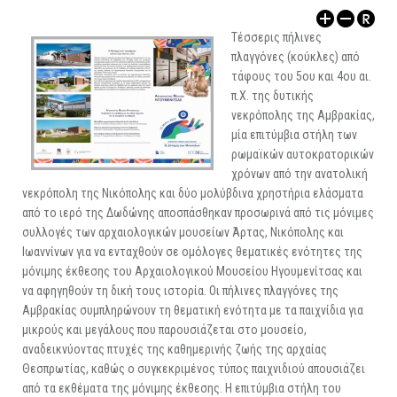
ΑΡΧΑΙΟΛΟΓΙΚΟΙ ΧΩΡΟΙ
Τέσσερις πήλινες
πλαγγόνες (κούκλες) από
τάφους του 5ου και 4ου αι.
π.Χ. της δυτικής
νεκρόπολης της Αμβρακίας,
μία επιτύμβια στήλη των
ρωμαϊκών αυτοκρατορικών
χρόνων από την ανατολική
νεκρόπολη της Νικόπολης και δύο μολύβδινα χρηστήρια ελάσματα
από το ιερό της Δωδώνης αποσπάσθηκαν προσωρινά από τις μόνιμες
συλλογές των αρχαιολογικών μουσείων Άρτας, Νικόπολης και
Ιωαννίνων για να ενταχθούν σε ομόλογες θεματικές ενότητες της
μόνιμης έκθεσης του Αρχαιολογικού Μουσείου Ηγουμενίτσας και
να αφηγηθούν τη δική τους ιστορία. Οι πήλινες πλαγγόνες της
Αμβρακίας συμπληρώνουν τη θεματική ενότητα με τα παιχνίδια για
μικρούς και μεγάλους που παρουσιάζεται στο μουσείο,
αναδεικνύοντας πτυχές της καθημερινής ζωής της αρχαίας
Θεσπρωτίας, καθώς ο συγκεκριμένος τύπος παιχνιδιού απουσιάζει
από τα εκθέματα της μόνιμης έκθεσης. Η επιτύμβια στήλη του