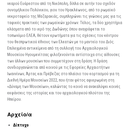
νεαρού Ευάρεστου από τη Νικόπολη, δίπλα σε αυτήν του σχεδόν
συνομήλικου Πολύνικου, γιου του Ηρακλέωνος, από το ρωμαϊκό
νεκροταφείο της Μαζαρακιάς, συμπληρώνει τις γνώσεις μας για τις
ταφικές πρακτικές των ρωμαϊκών χρόνων. Τέλος, τα δύο χρηστήρια
ελάσματα από το ιερό της Δωδώνης όπου αναγράφεται το
τοπωνύμιο ΕΛΕΑ, θέτουν ερωτήματα για τις σχέσεις του κέντρου
του θεσπρωτικού έθνους των Ελεατών με το μαντείο του Διός.
Επιλεγμένα αντικείμενα από τη συλλογή του Αρχαιολογικού
Μουσείου Ηγουμενίτσας φιλοξενούνται αντίστοιχα στις αίθουσες
των άλλων μουσείων που συμμετέχουν στη δράση. Η δράση
συνδιοργανώνεται από κοινού με τις Εφορείες Αρχαιοτήτων
Ιωαννίνων, Άρτας και Πρέβεζας στο πλαίσιο του εορτασμού για τη
Διεθνή Ημέρα Μουσείων 2022, που ήταν φέτος αφιερωμένη στη
«Δύναμη των Μουσείων», καλώντας το κοινό να ανακαλύψει κοινές
εκφάνσεις της ιστορίας και του αρχαιολογικού πλούτου της
Ηπείρου.
Αρχείo/α
Δίπτυχο