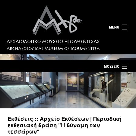
MENU
ΜΟΥΣΕΙΟ
ΤΟ ΜΟΥΣΕΙΟ
Αρχική σελίδα
ΕΚΘΕΣΕΙΣ
Επίσκεψη
ΕΚΔΗΛΩΣΕΙΣ
Επικοινωνία
ΕΚΠΑΙΔΕΥΣΗ
Εκθέσεις :: Αρχείο Εκθέσεων | Περιοδική
Νέα
εκθεσιακή δράση "Η δύναμη των
ΕΚΔΟΣΕΙΣ
τεσσάρων"
Ελληνικά
|
English