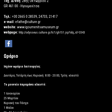
Ταχ. Δ/νση:
28ης Οκτωβρίου 2
GR 461 00 - Ηγουμενίτσα
Τηλ.:
+30 2665 0 28539, 24733, 21417
e-mail:
efathe@culture.gr
website:
www.igoumenitsamuseum.gr
webpage:
http://odysseus.culture.gr/h/1/gh151.jsp?obj_id=3343
Ωράριο
Ισχύον ωράριο λειτουργίας
Δευτέρα, Τετάρτη έως Κυριακή: 8.00 - 20.00, Τρίτη: κλειστό
Το μουσείο παραμένει κλειστό:
1 Ιανουαρίου
25 Μαρτίου
Κυριακή του Πάσχα
1 Μαΐου