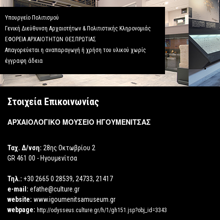
Υπουργείο Πολιτισμού
Γενική Διεύθυνση Αρχαιοτήτων & Πολιτιστικής Κληρονομιάς
ΕΦΟΡΕΙΑ ΑΡΧΑΙΟΤΗΤΩΝ ΘΕΣΠΡΩΤΙΑΣ
Απαγορεύεται η αναπαραγωγή ή χρήση του υλικού χωρίς
έγγραφη άδεια
Στοιχεία Επικοινωνίας
ΑΡΧΑΙΟΛΟΓΙΚΟ ΜΟΥΣΕΙΟ ΗΓΟΥΜΕΝΙΤΣΑΣ
Ταχ. Δ/νση:
28ης Οκτωβρίου 2
GR 461 00 - Ηγουμενίτσα
Τηλ.:
+30 2665 0 28539, 24733, 21417
e-mail:
efathe@culture.gr
website:
www.igoumenitsamuseum.gr
webpage:
http://odysseus.culture.gr/h/1/gh151.jsp?obj_id=3343