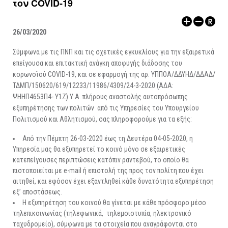
τον COVID-19
ΑΡΧΑΙΟΛΟΓΙΚΟΙ ΧΩΡΟΙ
26/03/2020
Σύμφωνα με τις ΠΝΠ και τις σχετικές εγκυκλίους για την εξαιρετικά
επείγουσα και επιτακτική ανάγκη αποφυγής διάδοσης του
κορωνοϊού COVID-19, και σε εφαρμογή της αρ. ΥΠΠΟΑ/ΔΔΥΗΔ/ΔΔΑΔ/
ΤΔΜΠ/150620/619/12233/11986/4309/24-3-2020 (ΑΔΑ:
ΨΗΗΠ4653Π4- Υ1Ζ) Υ.Α. πλήρους αναστολής αυτοπρόσωπης
εξυπηρέτησης των πολιτών από τις Υπηρεσίες του Υπουργείου
Πολιτισμού και Αθλητισμού, σας πληροφορούμε για τα εξής:
Από την Πέμπτη 26-03-2020 έως τη Δευτέρα 04-05-2020, η
Υπηρεσία μας θα εξυπηρετεί το κοινό μόνο σε εξαιρετικές
κατεπείγουσες περιπτώσεις κατόπιν ραντεβού, το οποίο θα
πιστοποιείται με e-mail ή επιστολή της προς τον πολίτη που έχει
αιτηθεί, και εφόσον έχει εξαντληθεί κάθε δυνατότητα εξυπηρέτηση
εξ’ αποστάσεως.
Η εξυπηρέτηση του κοινού θα γίνεται με κάθε πρόσφορο μέσο
τηλεπικοινωνίας (τηλεφωνικά, τηλεμοιοτυπία, ηλεκτρονικό
ταχυδρομείο), σύμφωνα με τα στοιχεία που αναγράφονται στο