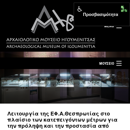
Προσβασιμότητα
MENU
ΜΟΥΣΕΙΟ
ΤΟ ΜΟΥΣΕΙΟ
Αρχική σελίδα
ΕΚΘΕΣΕΙΣ
Επίσκεψη
ΕΚΔΗΛΩΣΕΙΣ
Επικοινωνία
ΕΚΠΑΙΔΕΥΣΗ
Λειτουργία της ΕΦ.Α.Θεσπρωτίας στο
Νέα
πλαίσιο των κατεπειγόντων μέτρων για
ΕΚΔΟΣΕΙΣ
την πρόληψη και την προστασία από
Ελληνικά
|
English