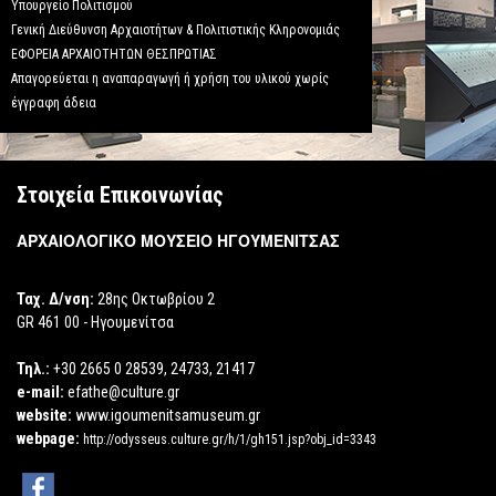
Υπουργείο Πολιτισμού
Γενική Διεύθυνση Αρχαιοτήτων & Πολιτιστικής Κληρονομιάς
ΕΦΟΡΕΙΑ ΑΡΧΑΙΟΤΗΤΩΝ ΘΕΣΠΡΩΤΙΑΣ
Απαγορεύεται η αναπαραγωγή ή χρήση του υλικού χωρίς
έγγραφη άδεια
Στοιχεία Επικοινωνίας
ΑΡΧΑΙΟΛΟΓΙΚΟ ΜΟΥΣΕΙΟ ΗΓΟΥΜΕΝΙΤΣΑΣ
Ταχ. Δ/νση:
28ης Οκτωβρίου 2
GR 461 00 - Ηγουμενίτσα
Τηλ.:
+30 2665 0 28539, 24733, 21417
e-mail:
efathe@culture.gr
website:
www.igoumenitsamuseum.gr
webpage:
http://odysseus.culture.gr/h/1/gh151.jsp?obj_id=3343