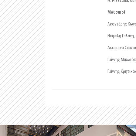
A. Piazzolla, Obl
Μουσικοί
Λεοντάρης Κωνστ
Νεφέλη Γαλάνη,
Δέσποινα Σπανο
Γιάννης Μαλλιό
Γιάννης Κρητικό