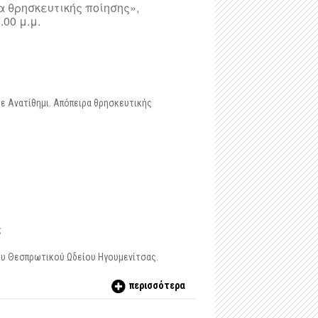
-
Μαστιλίτσα
α θρησκευτικής ποίησης»,
00 μ.μ.
-
Ταφικό ηρώο στα Μάρμαρα Ζερβοχωρίου
-
Οχυρό Αγίου Δονάτου Ζερβοχωρίου
ε Ανατίθημι. Απόπειρα θρησκευτικής
ς
ου Θεσπρωτικού Ωδείου Ηγουμενίτσας.
περισσότερα