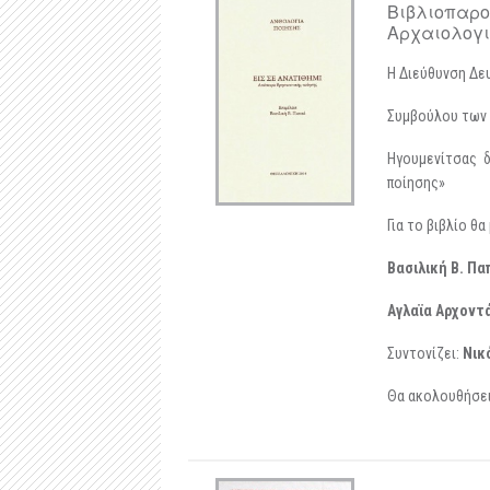
Βιβλιοπαρου
Αρχαιολογικ
H Διεύθυνση Δε
Συμβούλου των 
Ηγουμενίτσας δ
ποίησης»
Για το βιβλίο θα
Βασιλική Β. Πα
A
γλαϊα Αρχοντ
Συντονίζει:
Νικ
Θα ακολουθήσει