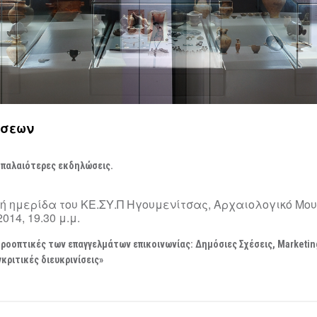
Περιοδικές / Φιλοξενούμενες
Ψηφιακές Δράσεις
Περιοδεύουσες
Επισκέψεις Σχολεί
Συμμετοχές
Ο Χώρος σας
-
Φωτογραφίες
Αρχείο Εκθέσεων
-
Δημιουργίες
ώσεων
 παλαιότερες εκδηλώσεις.
ή ημερίδα του ΚΕ.ΣΥ.Π Ηγουμενίτσας, Αρχαιολογικό Μου
014, 19.30 μ.μ.
ροοπτικές των επαγγελμάτων επικοινωνίας: Δημόσιες Σχέσεις, Marketin
κριτικές διευκρινίσεις»