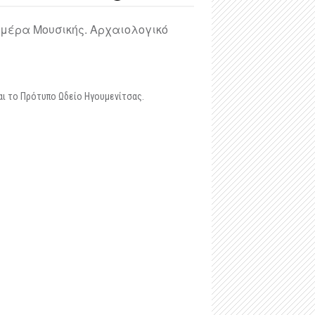
Ημέρα Μουσικής. Αρχαιολογικό
αι το Πρότυπο Ωδείο Ηγουμενίτσας.