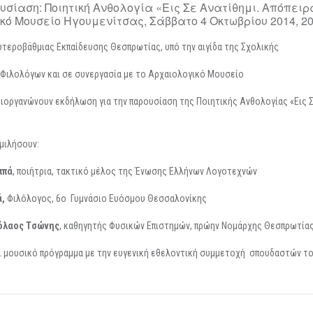
σίαση: Ποιητική Ανθολογία «Εις Σε Ανατίθημι. Απόπειρ
ό Μουσείο Ηγουμενίτσας, Σάββατο 4 Οκτωβρίου 2014, 20.
υτεροβάθμιας Εκπαίδευσης Θεσπρωτίας, υπό την αιγίδα της Σχολικής
Φιλολόγων και σε συνεργασία με το Αρχαιολογικό Μουσείο
ιοργανώνουν εκδήλωση για την παρουσίαση της Ποιητικής Ανθολογίας «Εις Σ
 μιλήσουν:
ππά
, ποιήτρια, τακτικό μέλος της Ένωσης Ελλήνων Λογοτεχνών
ά,
Φιλόλογος, 6ο Γυμνάσιο Ευόσμου Θεσσαλονίκης
όλαος
T
σώνης
, καθηγητής Φυσικών Επιστημών, πρώην Νομάρχης Θεσπρωτία
 μουσικό πρόγραμμα με την ευγενική εθελοντική συμμετοχή σπουδαστών τ