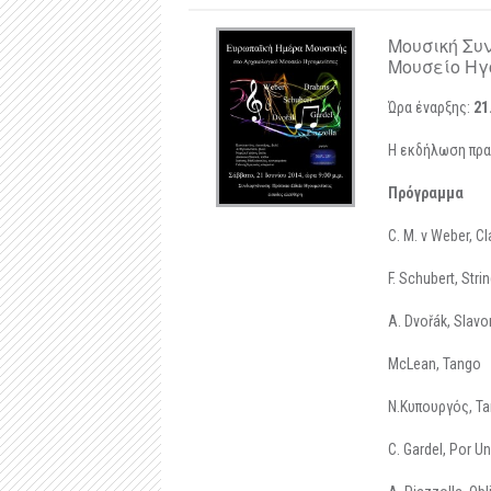
Μουσική Συ
Μουσείο Ηγο
Ώρα έναρξης:
21
Η εκδήλωση πραγ
Πρόγραμμα
C. M. v Weber, Cla
F. Schubert, Stri
A. Dvořák, Slavo
McLean, Tango
N.Κυπουργός, T
C. Gardel, Por U