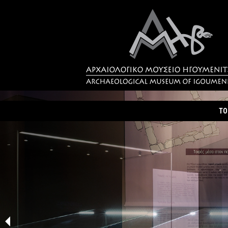
ΤΟ
Τα
Σύ
Δρ
Η 