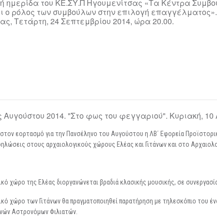
ή ημερίδα του ΚΕ.ΣΥ.Π Ηγουμενίτσας «Τα Κέντρα Συμβο
και ο ρόλος των συμβούλων στην επιλογή επαγγέλματος»
ς, Τετάρτη, 24 Σεπτεμβρίου 2014, ώρα 20.00.
Αυγούστου 2014. "Στο φως του φεγγαριού". Κυριακή, 10 
στον εορτασμό για την Πανσέληνο του Αυγούστου η ΛΒ΄ Εφορεία Προϊστορ
δηλώσεις στους αρχαιολογικούς χώρους Ελέας και Γιτάνων και στο Αρχαιολ
ικό χώρο της Ελέας διοργανώνεται βραδιά κλασικής μουσικής, σε συνεργασία
ικό χώρο των Γιτάνων θα πραγματοποιηθεί παρατήρηση με τηλεσκόπιο του έν
νών Αστρονόμων Φιλιατών.