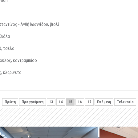
ivion
αντίνος - Ανθή Ιωαννίδου, βιολί
 βιόλα
ύ, τσέλο
πουλος, κοντραμπάσο
ς, κλαρινέτο
Πρώτη
Προηγούμενη
13
14
15
16
17
Επόμενη
Τελευταία