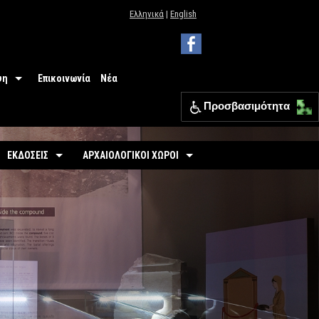
Ελληνικά
|
English
ψη
Επικοινωνία
Νέα
Προσβασιμότητα
 Μουσείου
ΕΦΑ Θεσπρωτίας
ΕΚΔΟΣΕΙΣ
ΑΡΧΑΙΟΛΟΓΙΚΟΙ ΧΩΡΟΙ
ια
Οδηγοί
Οργανωμένοι
σιμότητα
-
Εκθέσεις
-
Αρχαιολογικός Χώρος Γιτάνων
ριο
άσεις
-
Αρχαιολογικοί Χώροι
-
Το θέατρο των Γιτάνων
επισκεπτών
-
Αρχαιολογικός Χώρος Ελέας
Εκπαιδευτικά Έντυπα
-
Αρχαιολογικός Χώρος Ντόλιανης
Φυλλάδια