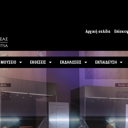
Αρχική σελίδα
Επίσκε
Ωράριο
Ωράριο 
 ΜΟΥΣΕΙΟ
ΕΚΘΕΣΕΙΣ
ΕΚΔΗΛΩΣΕΙΣ
ΕΚΠΑΙΔΕΥΣΗ
Εισιτήρ
υτότητα / Ιστορία
Μόνιμη
Τρέχουσες
Προγράμματα
Προσβα
-
Αίθουσες / Ενότητες
-
Μόνιμα
ντομη περιήγηση
Προσεχείς
Πωλητή
-
Βίντεο - Εικονική περιήγηση
-
Εκπαιδευτικές Δρ
αστηριότητες
Αρχείο Εκδηλώσεων
Σχόλια 
-
Εκθέματα / Χρονολόγιο
-
Μουσειοσκευές
Πόλη
-
Έκθεμα του Μήνα
-
Αρχείο