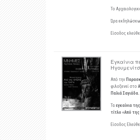
Το Αρχαιολογικό
Ώρα εκδηλώσεων:
Είσοδος ελεύθ
Εγκαίνια π
Ηγουμενίτσα
Από την
Παρασκ
φιλοξενεί στο
Α
Παλιά Σαγιάδα.
Τα
εγκαίνια τη
τίτλο «Από της
Είσοδος Ελεύθ