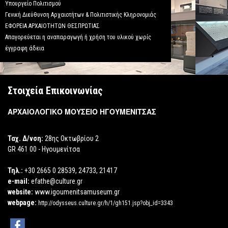
Υπουργείο Πολιτισμού
Γενική Διεύθυνση Αρχαιοτήτων & Πολιτιστικής Κληρονομιάς
ΕΦΟΡΕΙΑ ΑΡΧΑΙΟΤΗΤΩΝ ΘΕΣΠΡΩΤΙΑΣ
Απαγορεύεται η αναπαραγωγή ή χρήση του υλικού χωρίς
έγγραφη άδεια
Στοιχεία Επικοινωνίας
ΑΡΧΑΙΟΛΟΓΙΚΟ ΜΟΥΣΕΙΟ ΗΓΟΥΜΕΝΙΤΣΑΣ
Ταχ. Δ/νση:
28ης Οκτωβρίου 2
GR 461 00 - Ηγουμενίτσα
Τηλ.:
+30 2665 0 28539, 24733, 21417
e-mail:
efathe@culture.gr
website:
www.igoumenitsamuseum.gr
webpage:
http://odysseus.culture.gr/h/1/gh151.jsp?obj_id=3343