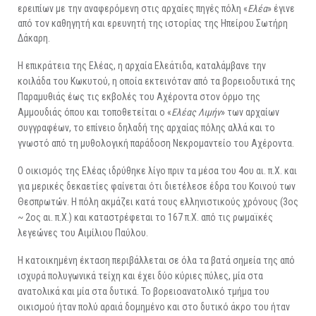
ερειπίων με την αναφερόμενη στις αρχαίες πηγές πόλη «
Ελέα
» έγινε
από τον καθηγητή και ερευνητή της ιστορίας της Ηπείρου Σωτήρη
Δάκαρη.
Η επικράτεια της Ελέας, η αρχαία Ελεάτιδα, καταλάμβανε την
κοιλάδα του Κωκυτού, η οποία εκτεινόταν από τα βορειοδυτικά της
Παραμυθιάς έως τις εκβολές του Αχέροντα στον όρμο της
Αμμουδιάς όπου και τοποθετείται ο «
Ελέας Λιμήν
» των αρχαίων
συγγραφέων, το επίνειο δηλαδή της αρχαίας πόλης αλλά και το
γνωστό από τη μυθολογική παράδοση Νεκρομαντείο του Αχέροντα.
Ο οικισμός της Ελέας ιδρύθηκε λίγο πριν τα μέσα του 4ου αι. π.Χ. και
για μερικές δεκαετίες φαίνεται ότι διετέλεσε έδρα του Κοινού των
Θεσπρωτών. Η πόλη ακμάζει κατά τους ελληνιστικούς χρόνους (3ος
~ 2ος αι. π.Χ.) και καταστρέφεται το 167 π.Χ. από τις ρωμαϊκές
λεγεώνες του Αιμίλιου Παύλου.
Η κατοικημένη έκταση περιβάλλεται σε όλα τα βατά σημεία της από
ισχυρά πολυγωνικά τείχη και έχει δύο κύριες πύλες, μία στα
ανατολικά και μία στα δυτικά. Το βορειοανατολικό τμήμα του
οικισμού ήταν πολύ αραιά δομημένο και στο δυτικό άκρο του ήταν