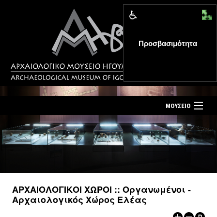
Προσβασιμότητα
MENU
ΜΟΥΣΕΙΟ
ΤΟ ΜΟΥΣΕΙΟ
Αρχική σελίδα
ΕΚΘΕΣΕΙΣ
Επίσκεψη
ΕΚΔΗΛΩΣΕΙΣ
Επικοινωνία
ΕΚΠΑΙΔΕΥΣΗ
ΑΡΧΑΙΟΛΟΓΙΚΟΙ ΧΩΡΟΙ :: Οργανωμένοι -
Νέα
Αρχαιολογικός Χώρος Ελέας
ΕΚΔΟΣΕΙΣ
Ελληνικά
|
English