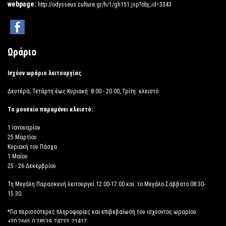
webpage:
http://odysseus.culture.gr/h/1/gh151.jsp?obj_id=3343
Ωράριο
Ισχύον ωράριο λειτουργίας
Δευτέρα, Τετάρτη έως Κυριακή: 8.00 - 20.00, Τρίτη: κλειστό
Το μουσείο παραμένει κλειστό:
1 Ιανουαρίου
25 Μαρτίου
Κυριακή του Πάσχα
1 Μαΐου
25 - 26 Δεκεμβρίου
Τη Μεγάλη Παρασκευή λειτουργεί 12:00-17:00 και το Μεγάλο Σάββατο 08:30-
15:30
*Για περισσότερες πληροφορίες και επιβεβαίωση του ισχύοντος ωραρίου:
+30 2665 0 28539, 24733, 21417