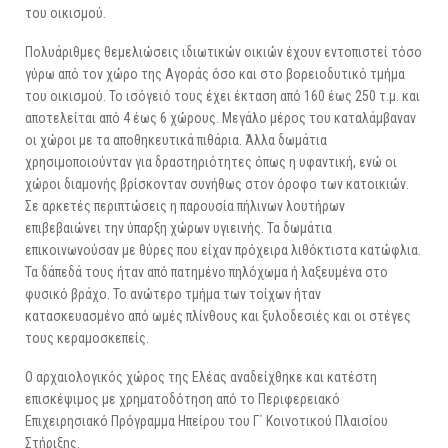
του οικισμού.
Πολυάριθμες θεμελιώσεις ιδιωτικών οικιών έχουν εντοπιστεί τόσο
γύρω από τον χώρο της Αγοράς όσο και στο βορειοδυτικό τμήμα
του οικισμού. Το ισόγειό τους έχει έκταση από 160 έως 250 τ.μ. και
αποτελείται από 4 έως 6 χώρους. Μεγάλο μέρος του καταλάμβαναν
οι χώροι με τα αποθηκευτικά πιθάρια. Άλλα δωμάτια
χρησιμοποιούνταν για δραστηριότητες όπως η υφαντική, ενώ οι
χώροι διαμονής βρίσκονταν συνήθως στον όροφο των κατοικιών.
Σε αρκετές περιπτώσεις η παρουσία πήλινων λουτήρων
επιβεβαιώνει την ύπαρξη χώρων υγιεινής. Τα δωμάτια
επικοινωνούσαν με θύρες που είχαν πρόχειρα λιθόκτιστα κατώφλια.
Τα δάπεδά τους ήταν από πατημένο πηλόχωμα ή λαξευμένα στο
φυσικό βράχο. Το ανώτερο τμήμα των τοίχων ήταν
κατασκευασμένο από ωμές πλίνθους και ξυλοδεσιές και οι στέγες
τους κεραμοσκεπείς.
Ο αρχαιολογικός χώρος της Ελέας αναδείχθηκε και κατέστη
επισκέψιμος με χρηματοδότηση από το Περιφερειακό
Επιχειρησιακό Πρόγραμμα Ηπείρου του Γ΄ Κοινοτικού Πλαισίου
Στήριξης.