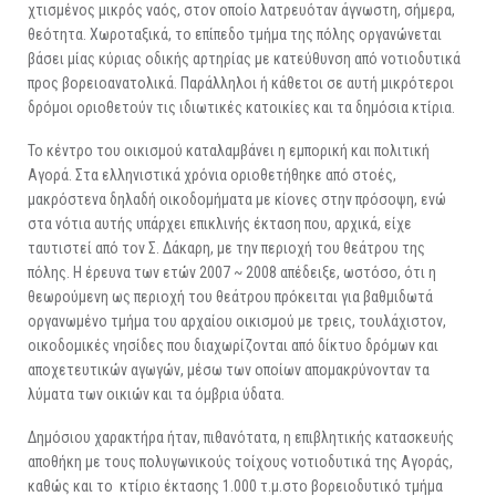
χτισμένος μικρός ναός, στον οποίο λατρευόταν άγνωστη, σήμερα,
θεότητα. Χωροταξικά, το επίπεδο τμήμα της πόλης οργανώνεται
βάσει μίας κύριας οδικής αρτηρίας με κατεύθυνση από νοτιοδυτικά
προς βορειοανατολικά. Παράλληλοι ή κάθετοι σε αυτή μικρότεροι
δρόμοι οριοθετούν τις ιδιωτικές κατοικίες και τα δημόσια κτίρια.
Το κέντρο του οικισμού καταλαμβάνει η εμπορική και πολιτική
Αγορά. Στα ελληνιστικά χρόνια οριοθετήθηκε από στοές,
μακρόστενα δηλαδή οικοδομήματα με κίονες στην πρόσοψη, ενώ
στα νότια αυτής υπάρχει επικλινής έκταση που, αρχικά, είχε
ταυτιστεί από τον Σ. Δάκαρη, με την περιοχή του θεάτρου της
πόλης. Η έρευνα των ετών 2007 ~ 2008 απέδειξε, ωστόσο, ότι η
θεωρούμενη ως περιοχή του θεάτρου πρόκειται για βαθμιδωτά
οργανωμένο τμήμα του αρχαίου οικισμού με τρεις, τουλάχιστον,
οικοδομικές νησίδες που διαχωρίζονται από δίκτυο δρόμων και
αποχετευτικών αγωγών, μέσω των οποίων απομακρύνονταν τα
λύματα των οικιών και τα όμβρια ύδατα.
Δημόσιου χαρακτήρα ήταν, πιθανότατα, η επιβλητικής κατασκευής
αποθήκη με τους πολυγωνικούς τοίχους νοτιοδυτικά της Αγοράς,
καθώς και το κτίριο έκτασης 1.000 τ.μ.στο βορειοδυτικό τμήμα