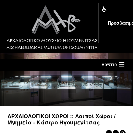
Προσβασιμ
MENU
ΜΟΥΣΕΙΟ
ΤΟ ΜΟΥΣΕΙΟ
Αρχική σελίδα
ΕΚΘΕΣΕΙΣ
Επίσκεψη
ΕΚΔΗΛΩΣΕΙΣ
Επικοινωνία
ΕΚΠΑΙΔΕΥΣΗ
ΑΡΧΑΙΟΛΟΓΙΚΟΙ ΧΩΡΟΙ :: Λοιποί Xώροι /
Νέα
Μνημεία - Κάστρο Ηγουμενίτσας
ΕΚΔΟΣΕΙΣ
Ελληνικά
|
English