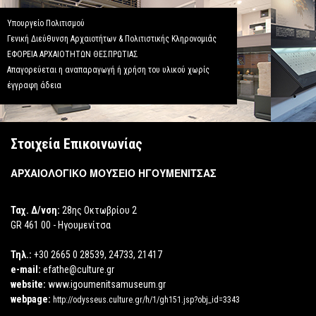
Υπουργείο Πολιτισμού
Γενική Διεύθυνση Αρχαιοτήτων & Πολιτιστικής Κληρονομιάς
ΕΦΟΡΕΙΑ ΑΡΧΑΙΟΤΗΤΩΝ ΘΕΣΠΡΩΤΙΑΣ
Απαγορεύεται η αναπαραγωγή ή χρήση του υλικού χωρίς
έγγραφη άδεια
Στοιχεία Επικοινωνίας
ΑΡΧΑΙΟΛΟΓΙΚΟ ΜΟΥΣΕΙΟ ΗΓΟΥΜΕΝΙΤΣΑΣ
Ταχ. Δ/νση:
28ης Οκτωβρίου 2
GR 461 00 - Ηγουμενίτσα
Τηλ.:
+30 2665 0 28539, 24733, 21417
e-mail:
efathe@culture.gr
website:
www.igoumenitsamuseum.gr
webpage:
http://odysseus.culture.gr/h/1/gh151.jsp?obj_id=3343