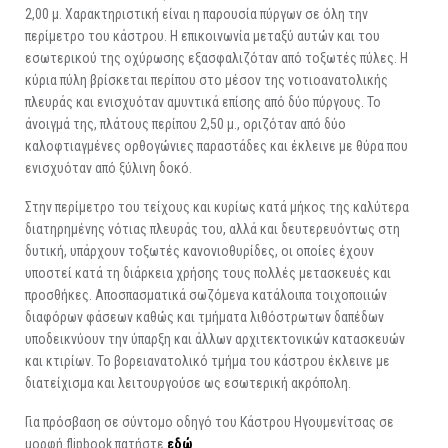
2,00 μ. Χαρακτηριστική είναι η παρουσία πύργων σε όλη την
περίμετρο του κάστρου. Η επικοινωνία μεταξύ αυτών και του
εσωτερικού της οχύρωσης εξασφαλιζόταν από τοξωτές πύλες. Η
κύρια πύλη βρίσκεται περίπου στο μέσον της νοτιοανατολικής
πλευράς και ενισχυόταν αμυντικά επίσης από δύο πύργους. Το
άνοιγμά της, πλάτους περίπου 2,50 μ., οριζόταν από δύο
καλοφτιαγμένες ορθογώνιες παραστάδες και έκλεινε με θύρα που
ενισχυόταν από ξύλινη δοκό.
Στην περίμετρο του τείχους και κυρίως κατά μήκος της καλύτερα
διατηρημένης νότιας πλευράς του, αλλά και δευτερευόντως στη
δυτική, υπάρχουν τοξωτές κανονιοθυρίδες, οι οποίες έχουν
υποστεί κατά τη διάρκεια χρήσης τους πολλές μετασκευές και
προσθήκες. Αποσπασματικά σωζόμενα κατάλοιπα τοιχοποιιών
διαφόρων φάσεων καθώς και τμήματα λιθόστρωτων δαπέδων
υποδεικνύουν την ύπαρξη και άλλων αρχιτεκτονικών κατασκευών
και κτιρίων. Το βορειανατολικό τμήμα του κάστρου έκλεινε με
διατείχισμα και λειτουργούσε ως εσωτερική ακρόπολη.
Για πρόσβαση σε σύντομο οδηγό του Κάστρου Ηγουμενίτσας σε
μορφή flipbook πατήστε
εδώ