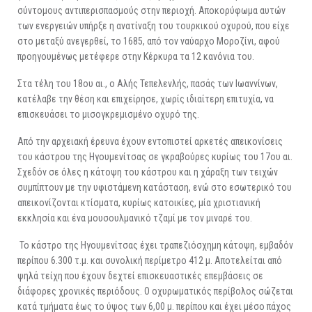
σύντομους αντιπερισπασμούς στην περιοχή. Αποκορύφωμα αυτών
των ενεργειών υπήρξε η ανατίναξη του τουρκικού οχυρού, που είχε
στο μεταξύ ανεγερθεί, το 1685, από τον ναύαρχο Μοροζίνι, αφού
προηγουμένως μετέφερε στην Κέρκυρα τα 12 κανόνια του.
Στα τέλη του 18ου αι., ο Αλής Τεπελενλής, πασάς των Ιωαννίνων,
κατέλαβε την θέση και επιχείρησε, χωρίς ιδιαίτερη επιτυχία, να
επισκευάσει το μισογκρεμισμένο οχυρό της.
Από την αρχειακή έρευνα έχουν εντοπιστεί αρκετές απεικονίσεις
του κάστρου της Ηγουμενίτσας σε γκραβούρες κυρίως του 17ου αι.
Σχεδόν σε όλες η κάτοψη του κάστρου και η χάραξη των τειχών
συμπίπτουν με την υφιστάμενη κατάσταση, ενώ στο εσωτερικό του
απεικονίζονται κτίσματα, κυρίως κατοικίες, μία χριστιανική
εκκλησία και ένα μουσουλμανικό τζαμί με τον μιναρέ του.
Το κάστρο της Ηγουμενίτσας έχει τραπεζιόσχημη κάτοψη, εμβαδόν
περίπου 6.300 τ.μ. και συνολική περίμετρο 412 μ. Αποτελείται από
ψηλά τείχη που έχουν δεχτεί επισκευαστικές επεμβάσεις σε
διάφορες χρονικές περιόδους. Ο οχυρωματικός περίβολος σώζεται
κατά τμήματα έως το ύψος των 6,00 μ. περίπου και έχει μέσο πάχος