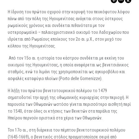
ΑΡΧΑΙΟΛΟΓΙΚΟΙ ΧΩΡΟΙ
Η ίδρυση του πρώτου οχυρού στην κορυφή του πευκόφυτου λόφου
πάνω από την πόλη της Ηγουμενίτσας ανάγεται στους ύστερους
ρωμαϊκούς χρόνους και συνδέεται πιθανότατα με τον
υστερορωμαϊκό – παλαιοχριστιανικό οικισμό του Λαδοχωρίου που
ιδρύεται από Ρωμαίους εποίκους τον 2ο αι. μ.Χ., στον μυχό του
κόλπου της Ηγουμενίτσας.
Από τον 15ο αι. η ιστορία του κάστρου συνδέεται με εκείνη του
οικισμού της Ηγουμενίτσας, η οποία αναφέρεται ως βενετσιάνικος
σταθμός, ενώ το λιμάνι της χρησιμοποιείται ως αγκυροβόλιο και
ασφαλές καταφύγιο πλοίων (Porto delle Gomenizze).
Η λήξη του πρώτου βενετοτουρκικού πολέμου το 1479
σηματοδοτεί την αρχή της οθωμανικής κυριαρχίας στην περιοχή. Η
παρουσία των Οθωμανών ωστόσο γίνεται περισσότερο αισθητή περί
το 1540, όταν όλες οι κτήσεις των Βενετών στα παράλια της
Ηπείρου περνούν οριστικά στα χέρια των Οθωμανών.
Τον 17o αι., στη διάρκεια του πέμπτου βενετοτουρκικού πολέμου
(1645-1669), ο βενετικός στόλος πραγματοποίησε σειρά από