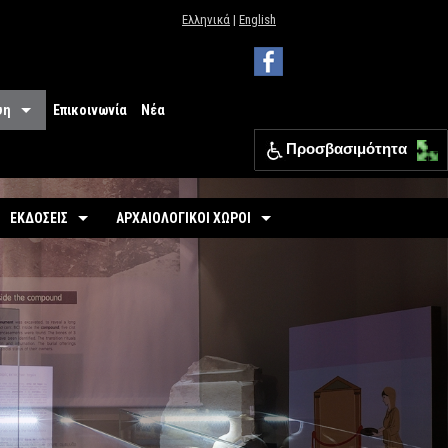
Ελληνικά
|
English
ψη
Επικοινωνία
Νέα
Προσβασιμότητα
 Μουσείου
ΕΦΑ Θεσπρωτίας
ΕΚΔΟΣΕΙΣ
ΑΡΧΑΙΟΛΟΓΙΚΟΙ ΧΩΡΟΙ
ια
Οδηγοί
Οργανωμένοι
σιμότητα
-
Εκθέσεις
-
Αρχαιολογικός Χώρος Γιτάνων
ριο
άσεις
-
Αρχαιολογικοί Χώροι
-
Το θέατρο των Γιτάνων
επισκεπτών
-
Αρχαιολογικός Χώρος Ελέας
Εκπαιδευτικά Έντυπα
-
Αρχαιολογικός Χώρος Ντόλιανης
Φυλλάδια