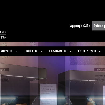
Αρχική σελίδα
Επίσκε
Ωράριο
Ωράριο 
 ΜΟΥΣΕΙΟ
ΕΚΘΕΣΕΙΣ
ΕΚΔΗΛΩΣΕΙΣ
ΕΚΠΑΙΔΕΥΣΗ
Εισιτήρ
υτότητα / Ιστορία
Μόνιμη
Τρέχουσες
Προγράμματα
Προσβα
-
Αίθουσες / Ενότητες
-
Μόνιμα
ντομη περιήγηση
Προσεχείς
Πωλητή
-
Βίντεο - Εικονική περιήγηση
-
Εκπαιδευτικές Δρ
αστηριότητες
Αρχείο Εκδηλώσεων
Σχόλια 
-
Εκθέματα / Χρονολόγιο
-
Μουσειοσκευές
Πόλη
-
Έκθεμα του Μήνα
-
Αρχείο