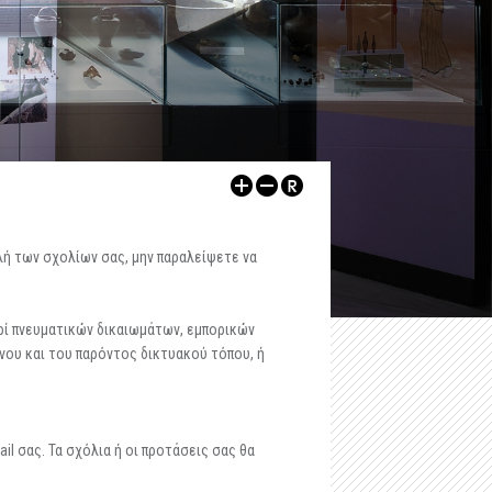
-
Αρχαιολογικός Χώρος Δυμοκάστρου
-
Εκθέσεις
-
Αρχαιολογικός Χώρος Πύργου Ραγίου
ων
-
Αρχαιολογικοί Χώροι
Λοιποί Xώροι / Μνημεία
-
Εκπαιδευτικά
-
Κάστρο Ηγουμενίτσας
-
Εκδηλώσεις
-
Kάστρο Μαργαριτίου
Ψηφιακές Εκδόσεις
-
Ρωμαϊκή έπαυλη, Λαδοχώρι Ηγουμενίτσας
Άρθρα
λή των σχολίων σας, μην παραλείψετε να
-
Οχυρωμένος οικισμός στη χερσόνησο της Λυγιάς
Άλλα
-
Ρωμαϊκό νεκροταφείο Μαζαρακιάς
ρί πνευματικών δικαιωμάτων, εμπορικών
νου και του παρόντος δικτυακού τόπου, ή
-
Οι υδρόμυλοι του Μαργαριτίου
-
Πολυνέρι (Κούτσι)
l σας. Τα σχόλια ή οι προτάσεις σας θα
-
Ο τύμβος Παραποτάμου