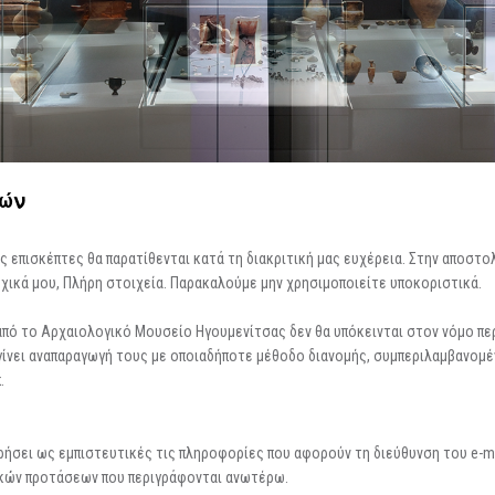
Περιοδικές / Φιλοξενούμενες
Ψηφιακές Δράσεις
Περιοδεύουσες
Επισκέψεις Σχολεί
Συμμετοχές
Ο Χώρος σας
-
Φωτογραφίες
Αρχείο Εκθέσεων
-
Δημιουργίες
τών
ς επισκέπτες θα παρατίθενται κατά τη διακριτική μας ευχέρεια. Στην αποστο
ρχικά μου, Πλήρη στοιχεία. Παρακαλούμε μην χρησιμοποιείτε υποκοριστικά.
από το Αρχαιολογικό Μουσείο Ηγουμενίτσας δεν θα υπόκεινται στον νόμο πε
γίνει αναπαραγωγή τους με οποιαδήποτε μέθοδο διανομής, συμπεριλαμβανομέ
.
σει ως εμπιστευτικές τις πληροφορίες που αφορούν τη διεύθυνση του e-mai
ικών προτάσεων που περιγράφονται ανωτέρω.