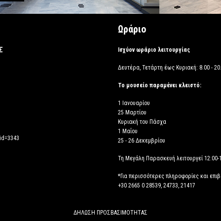
Ωράριο
Σ
Ισχύον ωράριο λειτουργίας
Δευτέρα, Τετάρτη έως Κυριακή: 8.00 - 20.
Το μουσείο παραμένει κλειστό:
1 Ιανουαρίου
25 Μαρτίου
Κυριακή του Πάσχα
1 Μαΐου
_id=3343
25 - 26 Δεκεμβρίου
Τη Μεγάλη Παρασκευή λειτουργεί 12:00-
*Για περισσότερες πληροφορίες και επι
+30 2665 0 28539, 24733, 21417
ΔΗΛΩΣΗ ΠΡΟΣΒΑΣΙΜΟΤΗΤΑΣ