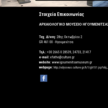
Στοιχεία Επικοινωνίας
ΑΡΧΑΙΟΛΟΓΙΚΟ ΜΟΥΣΕΙΟ ΗΓΟΥΜΕΝΙΤΣΑ
Ταχ. Δ/νση:
28ης Οκτωβρίου 2
GR 461 00 - Ηγουμενίτσα
Τηλ.:
+30 2665 0 28539, 24733, 21417
e-mail:
efathe@culture.gr
website:
www.igoumenitsamuseum.gr
webpage:
http://odysseus.culture.gr/h/1/gh151.jsp?obj