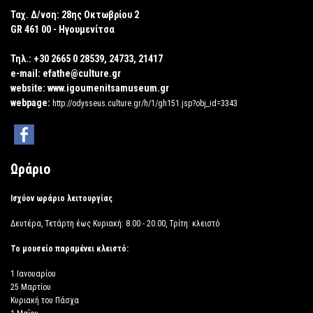
Ταχ. Δ/νση:
28ης Οκτωβρίου 2
GR 461 00 - Ηγουμενίτσα
Τηλ.:
+30 2665 0 28539, 24733, 21417
e-mail:
efathe@culture.gr
website:
www.igoumenitsamuseum.gr
webpage:
http://odysseus.culture.gr/h/1/gh151.jsp?obj_id=3343
Ωράριο
Ισχύον ωράριο λειτουργίας
Δευτέρα, Τετάρτη έως Κυριακή: 8.00 - 20.00, Τρίτη: κλειστό
Το μουσείο παραμένει κλειστό:
1 Ιανουαρίου
25 Μαρτίου
Κυριακή του Πάσχα