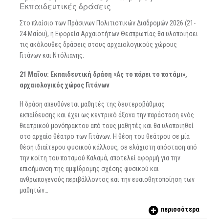
Εκπαιδευτικές δράσεις
Στο πλαίσιο των Πράσινων Πολιτιστικών Διαδρομών 2026 (21-
24 Μαΐου), η Εφορεία Αρχαιοτήτων Θεσπρωτίας θα υλοποιήσει
τις ακόλουθες δράσεις στους αρχαιολογικούς χώρους
Γιτάνων και Ντόλιανης:
21 Μαΐου:
E
κπαιδευτική δράση «Ας το πάρει το ποτάμι»,
αρχαιολογικός χώρος Γιτάνων
Η δράση απευθύνεται μαθητές της δευτεροβάθμιας
εκπαίδευσης και έχει ως κεντρικό άξονα την παράσταση ενός
θεατρικού μονόπρακτου από τους μαθητές και θα υλοποιηθεί
στο αρχαίο θέατρο των Γιτάνων. Η θέση του θεάτρου σε μία
θέση ιδιαίτερου φυσικού κάλλους, σε ελάχιστη απόσταση από
την κοίτη του ποταμού Καλαμά, αποτελεί αφορμή για την
επισήμανση της αμφίδρομης σχέσης φυσικού και
ανθρωπογενούς περιβάλλοντος και την ευαισθητοποίηση των
μαθητών…
περισσότερα