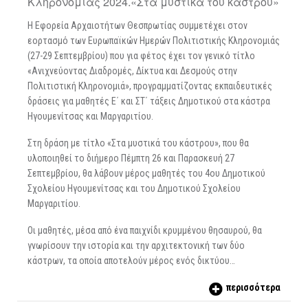
Κληρονομιάς 2024.«Στα μυστικά του κάστρου»
Η Εφορεία Αρχαιοτήτων Θεσπρωτίας συμμετέχει στον
εορτασμό των Ευρωπαϊκών Ημερών Πολιτιστικής Κληρονομιάς
(27-29 Σεπτεμβρίου) που για φέτος έχει τον γενικό τίτλο
«Ανιχνεύοντας Διαδρομές, Δίκτυα και Δεσμούς στην
Πολιτιστική Κληρονομιά», προγραμματίζοντας εκπαιδευτικές
δράσεις για μαθητές Ε΄ και ΣΤ΄ τάξεις Δημοτικού στα κάστρα
Ηγουμενίτσας και Μαργαριτίου.
Στη δράση με τίτλο «Στα μυστικά του κάστρου», που θα
υλοποιηθεί το διήμερο Πέμπτη 26 και Παρασκευή 27
Σεπτεμβρίου, θα λάβουν μέρος μαθητές του 4ου Δημοτικού
Σχολείου Ηγουμενίτσας και του Δημοτικού Σχολείου
Μαργαριτίου.
Οι μαθητές, μέσα από ένα παιχνίδι κρυμμένου θησαυρού, θα
γνωρίσουν την ιστορία και την αρχιτεκτονική των δύο
κάστρων, τα οποία αποτελούν μέρος ενός δικτύου…
περισσότερα