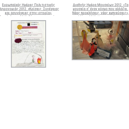
Ευρωπαϊκές Ημέρες Πολιτιστικής
Διεθνής Ημέρα Μουσείων 2012. «Τα
ληρονομιάς 2012. «Κρίσεις. Συνέχειες
μουσεία σ’ έναν κόσμο που αλλάζει.
και ασυνέχειες στην ιστορία»,
Νέες προκλήσεις, νέες εμπνεύσεις»,
Σεπτέμβριος 2012. Σύντομες ιστορίες
Μάιος 2012. Κατασκευές από
από μαθητές Δημοτικού και Γυμνασίου
ανακυκλώσιμα υλικά στο πλαίσιο τη
το πλαίσιο της εκπαιδευτικής δράσης
εικαστικής μαθητικής έκθεσης «μη μ
«τι θα συνέβαινε εάν…;»
πετάς, δεν είμαι σκουπίδι»