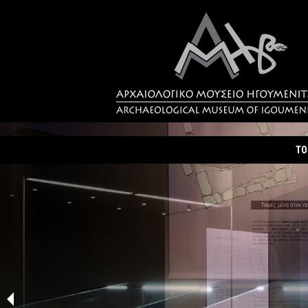
ΤΟ
Τα
Σύ
Δρ
Η 