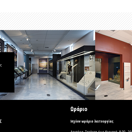
άς
Ωράριο
Σ
Ισχύον ωράριο λειτουργίας