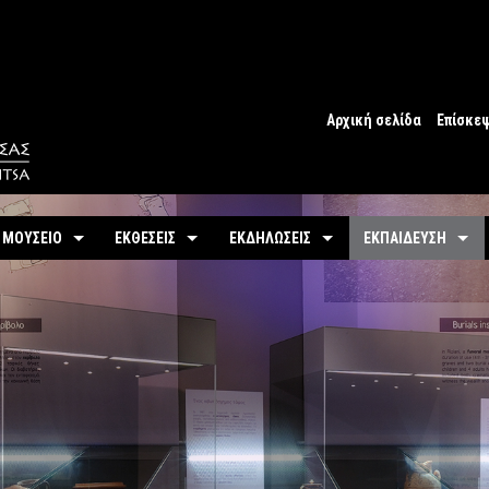
Αρχική σελίδα
Επίσκε
Ωράριο
Ωράριο 
 ΜΟΥΣΕΙΟ
ΕΚΘΕΣΕΙΣ
ΕΚΔΗΛΩΣΕΙΣ
ΕΚΠΑΙΔΕΥΣΗ
Εισιτήρ
υτότητα / Ιστορία
Μόνιμη
Τρέχουσες
Προγράμματα
Προσβα
-
Αίθουσες / Ενότητες
-
Μόνιμα
ντομη περιήγηση
Προσεχείς
Πωλητή
-
Βίντεο - Εικονική περιήγηση
-
Εκπαιδευτικές Δρ
αστηριότητες
Αρχείο Εκδηλώσεων
Σχόλια 
-
Εκθέματα / Χρονολόγιο
-
Μουσειοσκευές
Πόλη
-
Έκθεμα του Μήνα
-
Αρχείο