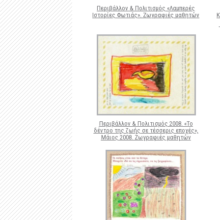
Περιβάλλον & Πολιτισμός «Λαμπερές
Ιστορίες Φωτιάς». Ζωγραφιές μαθητών
Κ
σ
Περιβάλλον & Πολιτισμός 2008. «Το
δέντρο της ζωής σε τέσσερις εποχές»,
Μάιος 2008. Ζωγραφιές μαθητών