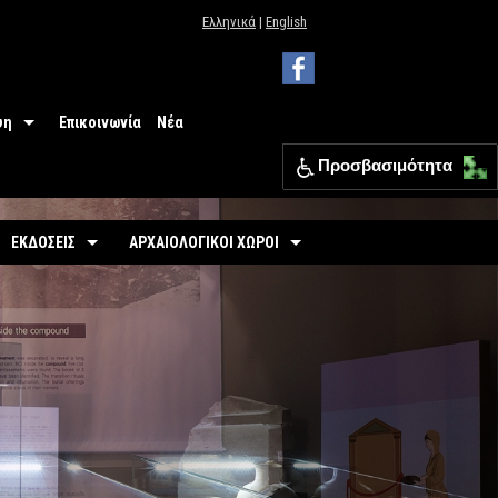
Ελληνικά
|
English
ψη
Επικοινωνία
Νέα
Προσβασιμότητα
 Μουσείου
ΕΦΑ Θεσπρωτίας
ΕΚΔΟΣΕΙΣ
ΑΡΧΑΙΟΛΟΓΙΚΟΙ ΧΩΡΟΙ
ια
Οδηγοί
Οργανωμένοι
σιμότητα
-
Εκθέσεις
-
Αρχαιολογικός Χώρος Γιτάνων
ριο
άσεις
-
Αρχαιολογικοί Χώροι
-
Το θέατρο των Γιτάνων
επισκεπτών
-
Αρχαιολογικός Χώρος Ελέας
Εκπαιδευτικά Έντυπα
-
Αρχαιολογικός Χώρος Ντόλιανης
Φυλλάδια