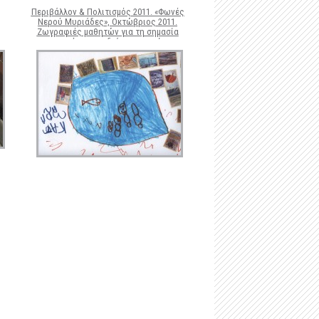
-
Μαστιλίτσα
Περιβάλλον & Πολιτισμός 2011. «Φωνές
Νερού Μυριάδες», Οκτώβριος 2011.
-
Ταφικό ηρώο στα Μάρμαρα Ζερβοχωρίου
Ζωγραφιές μαθητών για τη σημασία
του νερού και τις διάφορες χρήσεις
ς
του κατά την αρχαιότητα.
-
Οχυρό Αγίου Δονάτου Ζερβοχωρίου
ε