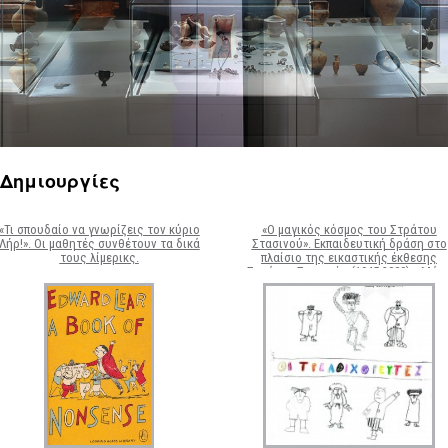
Περιοδικές / Φιλοξενούμενες
Ψηφιακές Δράσεις
Περιοδεύουσες
Επισκέψεις Σχολεί
Συμμετοχές
Ο Χώρος σας
-
Φωτογραφίες
Αρχείο Εκθέσεων
-
Δημιουργίες
 Δημιουργίες
«Τι σπουδαίο να γνωρίζεις τον κύριο
«Ο μαγικός κόσμος του Στράτου
Λήρ!». Οι μαθητές συνθέτουν τα δικά
Στασινού». Εκπαιδευτική δράση στο
τους λίμερικς.
πλαίσιο της εικαστικής έκθεσης
«Στράτος Στασινός (1945-2009)», Μάι
2013. Σκίτσα των ηρώων για την ταιν
"Ο Χορευτής" από μαθητές της Ε΄ τάξ
του 2ου Δημοτικού Ηγουμενίτσας.