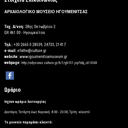
ΑΡΧΑΙΟΛΟΓΙΚΟ ΜΟΥΣΕΙΟ ΗΓΟΥΜΕΝΙΤΣΑΣ
Ταχ. Δ/νση:
28ης Οκτωβρίου 2
GR 461 00 - Ηγουμενίτσα
Τηλ.:
+30 2665 0 28539, 24733, 21417
e-mail:
efathe@culture.gr
website:
www.igoumenitsamuseum.gr
webpage:
http://odysseus.culture.gr/h/1/gh151.jsp?obj_id=3343
Ωράριο
Ισχύον ωράριο λειτουργίας
Δευτέρα, Τετάρτη έως Κυριακή: 8.00 - 20.00, Τρίτη: κλειστό
Το μουσείο παραμένει κλειστό: