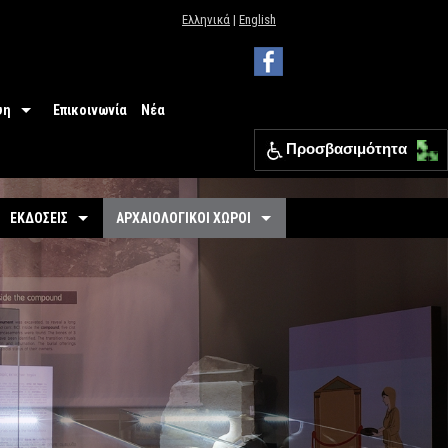
Ελληνικά
|
English
ψη
Επικοινωνία
Νέα
Προσβασιμότητα
 Μουσείου
ΕΦΑ Θεσπρωτίας
ΕΚΔΟΣΕΙΣ
ΑΡΧΑΙΟΛΟΓΙΚΟΙ ΧΩΡΟΙ
ια
Οδηγοί
Οργανωμένοι
σιμότητα
-
Εκθέσεις
-
Αρχαιολογικός Χώρος Γιτάνων
ριο
άσεις
-
Αρχαιολογικοί Χώροι
-
Το θέατρο των Γιτάνων
επισκεπτών
-
Αρχαιολογικός Χώρος Ελέας
Εκπαιδευτικά Έντυπα
-
Αρχαιολογικός Χώρος Ντόλιανης
Φυλλάδια