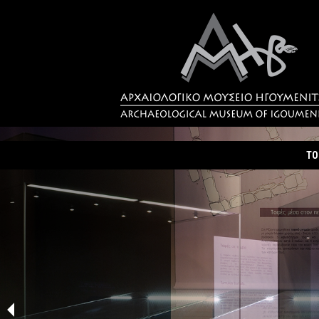
ΤΟ
Τα
Σύ
Δρ
Η 