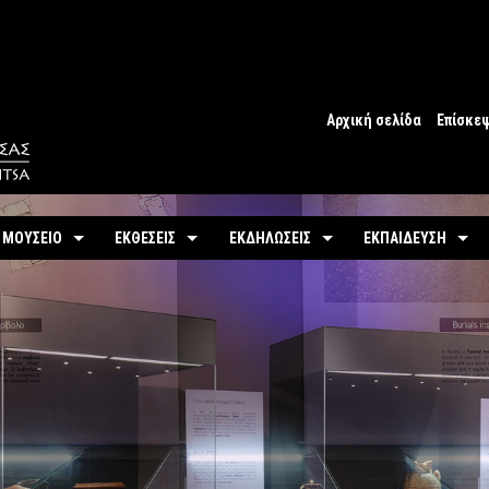
Αρχική σελίδα
Επίσκε
Ωράριο
Ωράριο 
 ΜΟΥΣΕΙΟ
ΕΚΘΕΣΕΙΣ
ΕΚΔΗΛΩΣΕΙΣ
ΕΚΠΑΙΔΕΥΣΗ
Εισιτήρ
υτότητα / Ιστορία
Μόνιμη
Τρέχουσες
Προγράμματα
Προσβα
-
Αίθουσες / Ενότητες
-
Μόνιμα
ντομη περιήγηση
Προσεχείς
Πωλητή
-
Βίντεο - Εικονική περιήγηση
-
Εκπαιδευτικές Δρ
αστηριότητες
Αρχείο Εκδηλώσεων
Σχόλια 
-
Εκθέματα / Χρονολόγιο
-
Μουσειοσκευές
Πόλη
-
Έκθεμα του Μήνα
-
Αρχείο