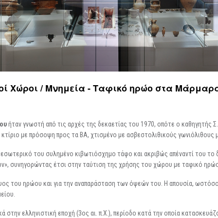
Περιοδικές / Φιλοξενούμενες
Ψηφιακές Δράσεις
Περιοδεύουσες
Επισκέψεις Σχολεί
Συμμετοχές
Ο Χώρος σας
-
Φωτογραφίες
Αρχείο Εκθέσεων
-
Δημιουργίες
ποί Xώροι / Μνημεία - Ταφικό ηρώο στα Μάρμαρ
ου
ήταν γνωστή από τις αρχές της δεκαετίας του 1970, οπότε ο καθηγητής Σ.
, κτίριο με πρόσοψη προς τα ΒΑ, χτισμένο με ασβεστολιθικούς γωνιόλιθους
 εσωτερικό του συλημένο κιβωτιόσχημο τάφο και ακριβώς απέναντί του το 
ν», συνηγορώντας έτσι στην ταύτιση της χρήσης του χώρου με ταφικό ηρώο
ύψος του ηρώου και για την αναπαράσταση των όψεών του. Η απουσία, ωστόσ
μείου.
ά στην ελληνιστική εποχή (3ος αι. π.Χ.), περίοδο κατά την οποία κατασκευά