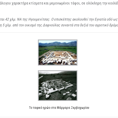
νάλογου χαρακτήρα κτίσματα και μεμονωμένοι τάφοι, σε ολόκληρη την κοιλά
ι 42 χλμ. ΝΑ της Ηγουμενίτσας. Ο επισκέπτης ακολουθεί την Εγνατία οδό ως 
 5 χλμ. από τον οικισμό της Δαφνούλας συναντά στα δεξιά του αγροτικό δρόμο
Το ταφικό ηρώο στα Μάρμαρα Ζερβοχωρίου