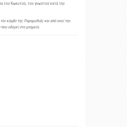
-
Μαστιλίτσα
δα του Κωκυτού, του γνωστού κατά την
-
Ταφικό ηρώο στα Μάρμαρα Ζερβοχωρίου
τον κόμβο της Παραμυθιάς και από εκεί την
-
Οχυρό Αγίου Δονάτου Ζερβοχωρίου
 που οδηγεί στο μνημείο.