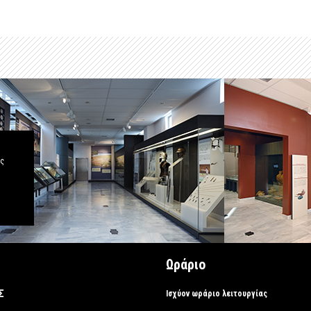
άς
Ωράριο
Σ
Ισχύον ωράριο λειτουργίας