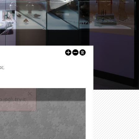
-
Αρχαιολογικός Χώρος Δυμοκάστρου
-
Εκθέσεις
-
Αρχαιολογικός Χώρος Πύργου Ραγίου
ν
-
Αρχαιολογικοί Χώροι
Λοιποί Xώροι / Μνημεία
-
Εκπαιδευτικά
-
Κάστρο Ηγουμενίτσας
-
Εκδηλώσεις
-
Kάστρο Μαργαριτίου
Ψηφιακές Εκδόσεις
-
Ρωμαϊκή έπαυλη, Λαδοχώρι Ηγουμενίτσας
Άρθρα
ας.
-
Οχυρωμένος οικισμός στη χερσόνησο της Λυγιάς
Άλλα
-
Ρωμαϊκό νεκροταφείο Μαζαρακιάς
-
Οι υδρόμυλοι του Μαργαριτίου
-
Πολυνέρι (Κούτσι)
-
Ο τύμβος Παραποτάμου