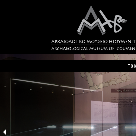
ΤΟ 
Ταυτ
Σύντ
Δρα
Η Πό