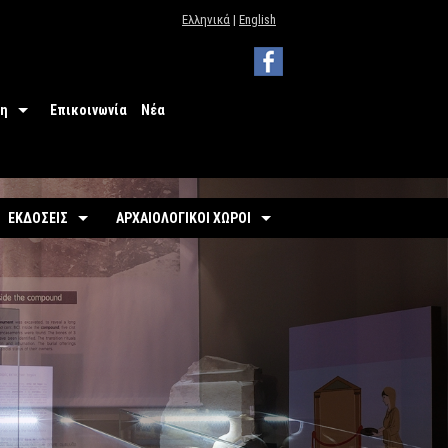
Ελληνικά
|
English
ψη
Επικοινωνία
Νέα
ουσείου
ΕΦΑ Θεσπρωτίας
ΕΚΔΟΣΕΙΣ
ΑΡΧΑΙΟΛΟΓΙΚΟΙ ΧΩΡΟΙ
Οδηγοί
Οργανωμένοι
ιμότητα
-
Εκθέσεις
-
Αρχαιολογικός Χώρος Γιτάνων
ιο
σεις
-
Αρχαιολογικοί Χώροι
-
Το θέατρο των Γιτάνων
πισκεπτών
-
Αρχαιολογικός Χώρος Ελέας
Εκπαιδευτικά Έντυπα
-
Αρχαιολογικός Χώρος Ντόλιανης
Φυλλάδια