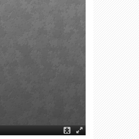
-
Μαστιλίτσα
-
Ταφικό ηρώο στα Μάρμαρα Ζερβοχωρίου
-
Οχυρό Αγίου Δονάτου Ζερβοχωρίου