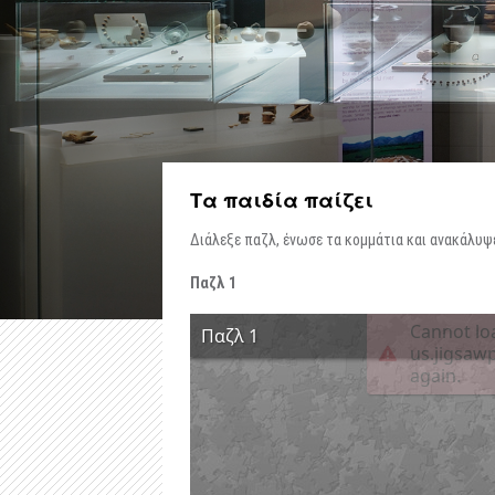
Τα παιδία παίζει
Διάλεξε παζλ, ένωσε τα κομμάτια και ανακάλυψ
Παζλ 1