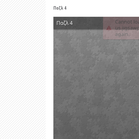
Παζλ 4