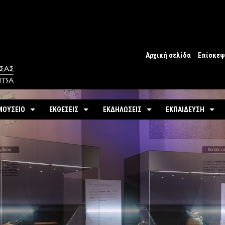
Αρχική σελίδα
Επίσκε
Ωράριο Μ
Ωράριο 
ΜΟΥΣΕΙΟ
ΕΚΘΕΣΕΙΣ
ΕΚΔΗΛΩΣΕΙΣ
ΕΚΠΑΙΔΕΥΣΗ
Εισιτήρια
ότητα / Ιστορία
Μόνιμη
Τρέχουσες
Προγράμματα
Προσβασ
-
Αίθουσες / Ενότητες
-
Μόνιμα
ομη περιήγηση
Προσεχείς
Πωλητήρ
-
Βίντεο - Εικονική περιήγηση
-
Εκπαιδευτικές Δρά
στηριότητες
Αρχείο Εκδηλώσεων
Σχόλια ε
-
Εκθέματα / Χρονολόγιο
-
Μουσειοσκευές
λη
-
Έκθεμα του Μήνα
-
Αρχείο