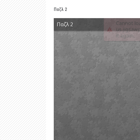
Παζλ 2