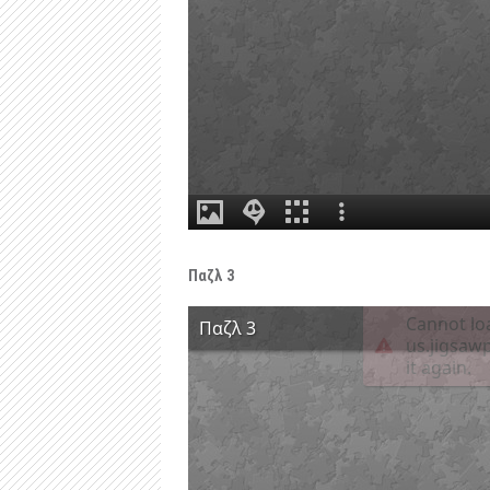
Παζλ 3