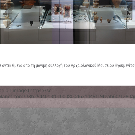
Περιοδικές / Φιλοξενούμενες
Ψηφιακές Δράσεις
Περιοδεύουσες
Επισκέψεις Σχολείω
Συμμετοχές
Ο Χώρος σας
-
Φωτογραφίες
Αρχείο Εκθέσεων
-
Δημιουργίες
ε αντικείμενα από τη μόνιμη συλλογή του Αρχαιολογικού Μουσείου Ηγουμενίτσ