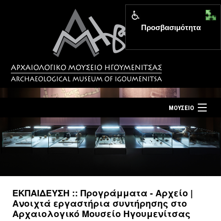
Προσβασιμότητα
MENU
ΜΟΥΣΕΙΟ
ΤΟ ΜΟΥΣΕΙΟ
Αρχική σελίδα
ΕΚΘΕΣΕΙΣ
Επίσκεψη
ΕΚΔΗΛΩΣΕΙΣ
Επικοινωνία
ΕΚΠΑΙΔΕΥΣΗ
ΕΚΠΑΙΔΕΥΣΗ :: Προγράμματα - Αρχείο |
Νέα
Ανοιχτά εργαστήρια συντήρησης στο
ΕΚΔΟΣΕΙΣ
Αρχαιολογικό Μουσείο Ηγουμενίτσας
Ελληνικά
|
English