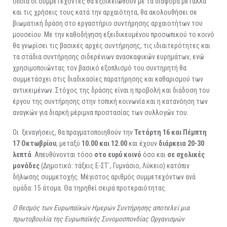
οποία οι συμμετέχοντες θα εξοικειωθούν με τα διάφορα μέταλλα
και τις χρήσεις τους κατά την αρχαιότητα, θα ακολουθήσει σε
βιωματική δράση στο εργαστήριο συντήρησης αρχαιοτήτων του
μουσείου. Με την καθοδήγηση εξειδικευμένου προσωπικού το κοινό
θα γνωρίσει τις βασικές αρχές συντήρησης, τις ιδιαιτερότητες και
τα στάδια συντήρησης σιδερένιων ανασκαφικών ευρημάτων, ενώ
χρησιμοποιώντας τον βασικό εξοπλισμό του συντηρητή θα
συμμετάσχει στις διαδικασίες παρατήρησης και καθαρισμού των
αντικειμένων. Στόχος της δράσης είναι η προβολή και διάδοση του
έργου της συντήρησης στην τοπική κοινωνία και η κατανόηση των
αναγκών για διαρκή μέριμνα προστασίας των συλλογών του.
Οι ξεναγήσεις, θα πραγματοποιηθούν την
Τετάρτη 16 και Πέμπτη
17 Οκτωβρίου
, μεταξύ
10.00 και 12.00
και έχουν
διάρκεια 20-30
λεπτά
. Απευθύνονται τόσο
στο ευρύ κοινό
όσο και
σε σχολικές
μονάδες
(Δημοτικό: τάξεις Ε-ΣΤ΄, Γυμνάσιο, Λύκειο) κατόπιν
δήλωσης συμμετοχής. Μέγιστος αριθμός συμμετεχόντων ανά
ομάδα: 15 άτομα. Θα τηρηθεί σειρά προτεραιότητας.
Ο θεσμός των Ευρωπαϊκών Ημερών Συντήρησης αποτελεί μια
πρωτοβουλία της Ευρωπαϊκής Συνομοσπονδίας Οργανισμών