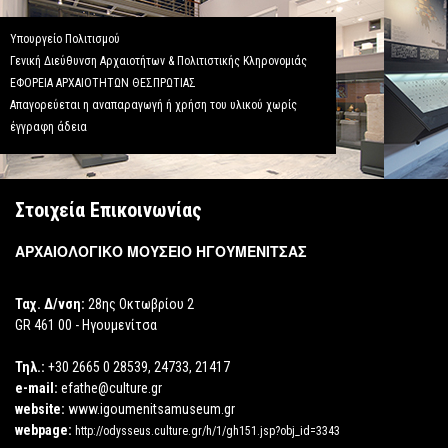
Υπουργείο Πολιτισμού
Γενική Διεύθυνση Αρχαιοτήτων & Πολιτιστικής Κληρονομιάς
ΕΦΟΡΕΙΑ ΑΡΧΑΙΟΤΗΤΩΝ ΘΕΣΠΡΩΤΙΑΣ
Απαγορεύεται η αναπαραγωγή ή χρήση του υλικού χωρίς
έγγραφη άδεια
Στοιχεία Επικοινωνίας
ΑΡΧΑΙΟΛΟΓΙΚΟ ΜΟΥΣΕΙΟ ΗΓΟΥΜΕΝΙΤΣΑΣ
Ταχ. Δ/νση:
28ης Οκτωβρίου 2
GR 461 00 - Ηγουμενίτσα
Τηλ.:
+30 2665 0 28539, 24733, 21417
e-mail:
efathe@culture.gr
website:
www.igoumenitsamuseum.gr
webpage:
http://odysseus.culture.gr/h/1/gh151.jsp?obj_id=3343