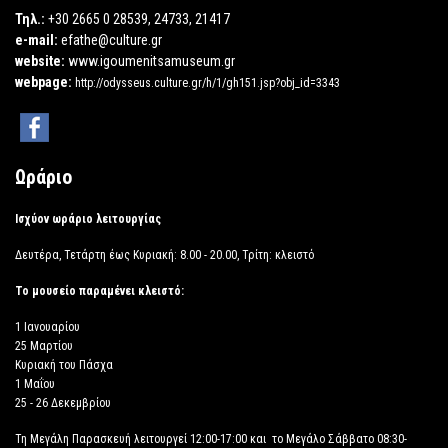
Τηλ.:
+30 2665 0 28539, 24733, 21417
e-mail:
efathe@culture.gr
website:
www.igoumenitsamuseum.gr
webpage:
http://odysseus.culture.gr/h/1/gh151.jsp?obj_id=3343
Ωράριο
Ισχύον ωράριο λειτουργίας
Δευτέρα, Τετάρτη έως Κυριακή: 8.00 - 20.00, Τρίτη: κλειστό
Το μουσείο παραμένει κλειστό:
1 Ιανουαρίου
25 Μαρτίου
Κυριακή του Πάσχα
1 Μαΐου
25 - 26 Δεκεμβρίου
Τη Μεγάλη Παρασκευή λειτουργεί 12:00-17:00 και το Μεγάλο Σάββατο 08:30-