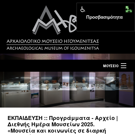
Προσβασιμότητα
MENU
ΜΟΥΣΕΙΟ
ΤΟ ΜΟΥΣΕΙΟ
Αρχική σελίδα
ΕΚΘΕΣΕΙΣ
Επίσκεψη
ΕΚΔΗΛΩΣΕΙΣ
Επικοινωνία
ΕΚΠΑΙΔΕΥΣΗ
ΕΚΠΑΙΔΕΥΣΗ :: Προγράμματα - Αρχείο |
Νέα
Διεθνής Ημέρα Μουσείων 2025.
ΕΚΔΟΣΕΙΣ
«Μουσεία και κοινωνίες σε διαρκή
Ελληνικά
|
English