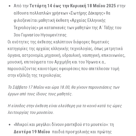
Από την
Τετάρτη 14 έως την Κυριακή 18 Μαΐου 2025
στην
αίθουσα πολλαπλών χρήσεων «Σωτήρης Δάκαρης» θα
φιλοξενείται μαθητική έκθεση «Αρχαίας Ελληνικής
Τεχνολογίας» με κατασκευές των μαθητών της Α΄ Τάξης του
3ου Γυμνασίου Ηγουμενίτσας.
Οι ενότητες της έκθεσης καλύπτουν διάφορες θεματικές
κατηγορίες της αρχαίας ελληνικής τεχνολογίας, όπως μετρητικά
όργανα, αστρονομία, μηχανική, υδραυλική, ναυπηγική, επικοινωνίες,
μουσική, επιτεύγματα του Αρχιμήδη και του Ήρωνα κ.α.,
παρουσιάζοντας καινοτόμες εφευρέσεις που απετέλεσαν τομή
στην εξέλιξη της τεχνολογίας.
Το Σάββατο 17 Μαΐου και ώρα 18.00, θα γίνουν παρουσιάσεις των
έργων από τους ίδιους τους μαθητές.
Η είσοδος στην έκθεση είναι ελεύθερη για το κοινό κατά τις ώρες
λειτουργίας του μουσείου.
«Μικροί και μεγάλοι δίνουν ραντεβού στο μουσείο»: τη
Δευτέρα 19 Μαΐου
παιδιά προσχολικής και πρώτης