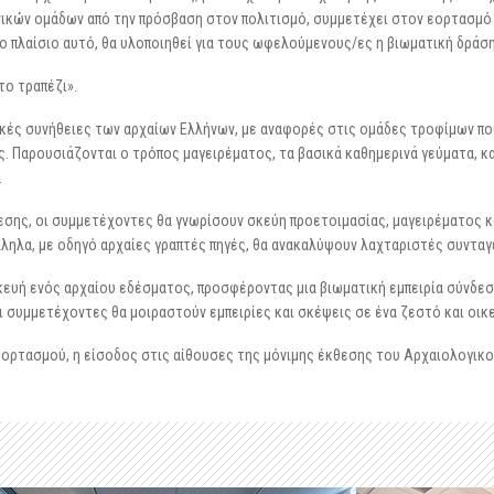
ικών ομάδων από την πρόσβαση στον πολιτισμό, συμμετέχει στον εορτασμό 
Στο πλαίσιο αυτό, θα υλοποιηθεί για τους ωφελούμενους/ες η βιωματική δράση
το τραπέζι».
κές συνήθειες των αρχαίων Ελλήνων, με αναφορές στις ομάδες τροφίμων που 
. Παρουσιάζονται ο τρόπος μαγειρέματος, τα βασικά καθημερινά γεύματα, κ
.
θεσης, οι συμμετέχοντες θα γνωρίσουν σκεύη προετοιμασίας, μαγειρέματος 
ληλα, με οδηγό αρχαίες γραπτές πηγές, θα ανακαλύψουν λαχταριστές συνταγέ
ευή ενός αρχαίου εδέσματος, προσφέροντας μια βιωματική εμπειρία σύνδεσ
 συμμετέχοντες θα μοιραστούν εμπειρίες και σκέψεις σε ένα ζεστό και οικε
εορτασμού, η είσοδος στις αίθουσες της μόνιμης έκθεσης του Αρχαιολογικ