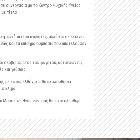
-
Μαστιλίτσα
σε συνεργασία με το Κέντρο Ψυχικής Υγείας
 με τίτλο
-
Ταφικό ηρώο στα Μάρμαρα Ζερβοχωρίου
-
Οχυρό Αγίου Δονάτου Ζερβοχωρίου
ήταν ιδιαίτερα αγαπητές, αλλά και σε εκείνες
αθώς και τα επίσημα συμπόσια που αποτελούσαν
και σερβιρίσματος του φαγητού, κατανοώντας
ς και γεύσεις.
ης με το παρελθόν, και θα ακολουθήσει
ίο κλίμα.
ού Μουσείου Ηγουμενίτσας θα είναι ελεύθερη