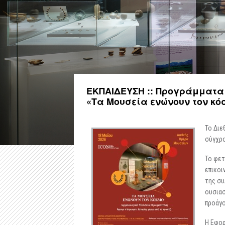
ΕΚΠΑΙΔΕΥΣΗ :: Προγράμματα -
«Τα Μουσεία ενώνουν τον κό
Το Διε
σύγχρο
Το φετ
επικοι
της συ
ουσιασ
προάγο
Η Εφορ