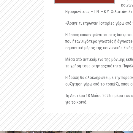
κοινων
Ηγουμενίτσας – Γ.Ν. – Κ.Υ. Φιλιατών. 
«Άραγε τι έτρωγαν; Ιστορίες γύρω από 
Η δράση επικεντρώνεται στις διατροφι
που ήταν λιγότερο γνωστές ή άγνωστες
σημαντικό μέρος της κοινωνικής ζωής
Μέσα από αντικείμενα της μόνιμης έκ
τη χρήση τους στην αρχαιότητα. Παράλ
Η δράση θα ολοκληρωθεί με την παρασκ
συζήτηση γύρω από το τραπέζι, όπου οι
Τη Δευτέρα 18 Μαΐου 2026, ημέρα του 
για το κοινό.