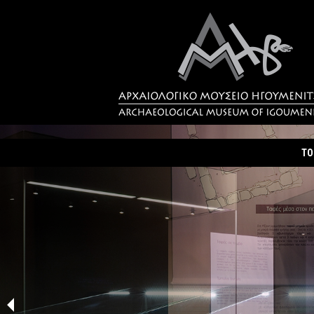
ΤΟ
Τα
Σύ
Δρ
Η 