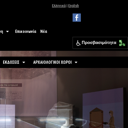
Ελληνικά
|
English
ψη
Επικοινωνία
Νέα
Προσβασιμότητα
 Μουσείου
ΕΦΑ Θεσπρωτίας
ΕΚΔΟΣΕΙΣ
ΑΡΧΑΙΟΛΟΓΙΚΟΙ ΧΩΡΟΙ
ια
Οδηγοί
Οργανωμένοι
σιμότητα
-
Εκθέσεις
-
Αρχαιολογικός Χώρος Γιτάνων
ριο
άσεις
-
Αρχαιολογικοί Χώροι
-
Το θέατρο των Γιτάνων
επισκεπτών
-
Αρχαιολογικός Χώρος Ελέας
Εκπαιδευτικά Έντυπα
-
Αρχαιολογικός Χώρος Ντόλιανης
Φυλλάδια