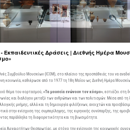
Περιοδικές / Φιλοξενούμενες
Ψηφιακές Δράσεις
Περιοδεύουσες
Επισκέψεις Σχολεί
Συμμετοχές
Ο Χώρος σας
-
Φωτογραφίες
Αρχείο Εκθέσεων
-
Δημιουργίες
 Εκπαιδευτικές Δράσεις | Διεθνής Ημέρα Μουσ
σμο»
θνές Συμβούλιο Μουσείων (ICOM), στο πλαίσιο της προσπάθειάς του να αναδ
νη κοινωνία, καθιέρωσε από το 1977 τη 18η Μαΐου ως Διεθνή Ημέρα Μουσεί
ινό θέμα του εορτασμού,
«Τα μουσεία ενώνουν τον κόσμο»
, εστιάζει στη
νωνίας και διαλόγου μεταξύ των ανθρώπων και των πολιτισμών. Μέσα από τη 
λλογικής μνήμης, αλλά και τη δημιουργία φιλόξενων, ανοιχτών και προσβάσ
τικά στην ενίσχυση της συμπερίληψης, της ειρηνικής συνύπαρξης, της αμοιβ
ντας παράλληλα τη διαφορετικότητα και τη βιωσιμότητα.
εία Αρχαιοτήτων Θεσπρωτίας, με στόχο την ενίσχυση της κοινωνικής συνο