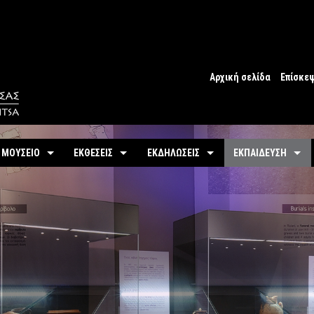
Αρχική σελίδα
Επίσκε
Ωράριο
Ωράριο 
 ΜΟΥΣΕΙΟ
ΕΚΘΕΣΕΙΣ
ΕΚΔΗΛΩΣΕΙΣ
ΕΚΠΑΙΔΕΥΣΗ
Εισιτήρ
υτότητα / Ιστορία
Μόνιμη
Τρέχουσες
Προγράμματα
Προσβα
-
Αίθουσες / Ενότητες
-
Μόνιμα
ντομη περιήγηση
Προσεχείς
Πωλητή
-
Βίντεο - Εικονική περιήγηση
-
Εκπαιδευτικές Δρ
αστηριότητες
Αρχείο Εκδηλώσεων
Σχόλια 
-
Εκθέματα / Χρονολόγιο
-
Μουσειοσκευές
Πόλη
-
Έκθεμα του Μήνα
-
Αρχείο