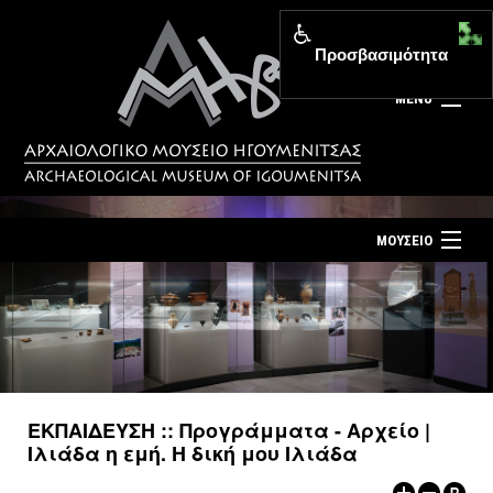
Προσβασιμότητα
MENU
ΜΟΥΣΕΙΟ
ΤΟ ΜΟΥΣΕΙΟ
Αρχική σελίδα
ΕΚΘΕΣΕΙΣ
Επίσκεψη
ΕΚΔΗΛΩΣΕΙΣ
Επικοινωνία
ΕΚΠΑΙΔΕΥΣΗ
ΕΚΠΑΙΔΕΥΣΗ :: Προγράμματα - Αρχείο |
Νέα
Ιλιάδα η εμή. Η δική μου Ιλιάδα
ΕΚΔΟΣΕΙΣ
Ελληνικά
|
English