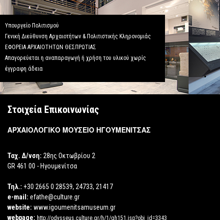
Υπουργείο Πολιτισμού
Γενική Διεύθυνση Αρχαιοτήτων & Πολιτιστικής Κληρονομιάς
ΕΦΟΡΕΙΑ ΑΡΧΑΙΟΤΗΤΩΝ ΘΕΣΠΡΩΤΙΑΣ
Απαγορεύεται η αναπαραγωγή ή χρήση του υλικού χωρίς
έγγραφη άδεια
Στοιχεία Επικοινωνίας
ΑΡΧΑΙΟΛΟΓΙΚΟ ΜΟΥΣΕΙΟ ΗΓΟΥΜΕΝΙΤΣΑΣ
Ταχ. Δ/νση:
28ης Οκτωβρίου 2
GR 461 00 - Ηγουμενίτσα
Τηλ.:
+30 2665 0 28539, 24733, 21417
e-mail:
efathe@culture.gr
website:
www.igoumenitsamuseum.gr
webpage:
http://odysseus.culture.gr/h/1/gh151.jsp?obj_id=3343