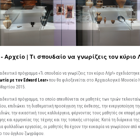
Περιοδικές / Φιλοξενούμενες
Ψηφιακές Δράσεις
Περιοδεύουσες
Επισκέψεις Σχολεί
Συμμετοχές
Ο Χώρος σας
-
Φωτογραφίες
Αρχείο Εκθέσεων
-
Δημιουργίες
 Αρχείο | Τι σπουδαίο να γνωρίζεις τον κύριο 
αιδευτικό πρόγραμμα «Τι σπουδαίο να γνωρίζεις τον κύριο Λήρ!» σχεδιάστηκ
ωτία με τον Edward Lear»
που θα φιλοξενείται στο Αρχαιολογικό Μουσείο 
 Μαρτίου 2015.
αιδευτικό πρόγραμμα, το οποίο απευθύνεται σε μαθητές των τριών τελευταί
ίου, επιδιώκει τη διαθεματική προσέγγιση της έκθεσης, την ενεργοποίηση τ
ιδιών, την εικαστική τους καλλιέργεια, φέρνοντας τους μαθητές σε επαφή μ
ης και ερμηνείας της τέχνης και της τοπικής ιστορίας. Κατά τη διάρκεια τη
 φυλλαδίων εργασίας, οι μαθητές θα έχουν την ευκαιρία να γνωρίσουν από κο
ο του άγγλου ζωγράφου.