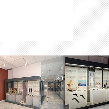
-
Μαστιλίτσα
-
Ταφικό ηρώο στα Μάρμαρα Ζερβοχωρίου
-
Οχυρό Αγίου Δονάτου Ζερβοχωρίου