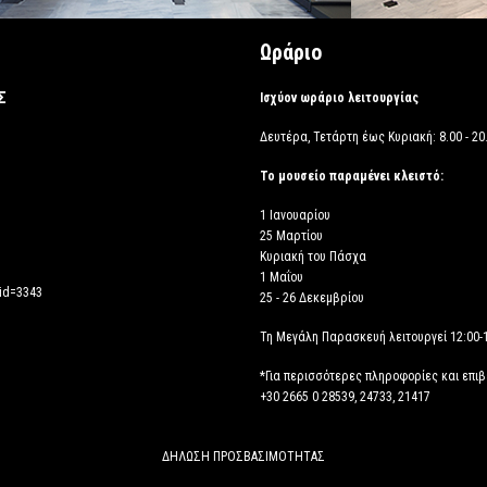
Ωράριο
Σ
Ισχύον ωράριο λειτουργίας
Δευτέρα, Τετάρτη έως Κυριακή: 8.00 - 20.
Το μουσείο παραμένει κλειστό:
1 Ιανουαρίου
25 Μαρτίου
Κυριακή του Πάσχα
1 Μαΐου
_id=3343
25 - 26 Δεκεμβρίου
Τη Μεγάλη Παρασκευή λειτουργεί 12:00-
*Για περισσότερες πληροφορίες και επι
+30 2665 0 28539, 24733, 21417
ΔΗΛΩΣΗ ΠΡΟΣΒΑΣΙΜΟΤΗΤΑΣ