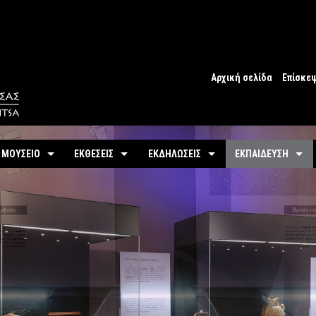
Αρχική σελίδα
Επίσκε
Ωράριο
Ωράριο 
 ΜΟΥΣΕΙΟ
ΕΚΘΕΣΕΙΣ
ΕΚΔΗΛΩΣΕΙΣ
ΕΚΠΑΙΔΕΥΣΗ
Εισιτήρ
υτότητα / Ιστορία
Μόνιμη
Τρέχουσες
Προγράμματα
Προσβα
-
Αίθουσες / Ενότητες
-
Μόνιμα
ντομη περιήγηση
Προσεχείς
Πωλητή
-
Βίντεο - Εικονική περιήγηση
-
Εκπαιδευτικές Δρ
αστηριότητες
Αρχείο Εκδηλώσεων
Σχόλια 
-
Εκθέματα / Χρονολόγιο
-
Μουσειοσκευές
Πόλη
-
Έκθεμα του Μήνα
-
Αρχείο