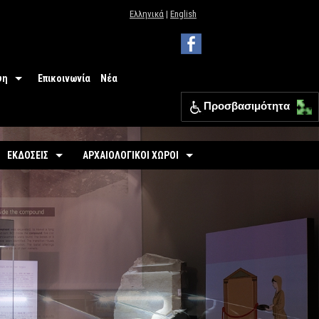
Ελληνικά
|
English
ψη
Επικοινωνία
Νέα
Προσβασιμότητα
 Μουσείου
ΕΦΑ Θεσπρωτίας
ΕΚΔΟΣΕΙΣ
ΑΡΧΑΙΟΛΟΓΙΚΟΙ ΧΩΡΟΙ
ια
Οδηγοί
Οργανωμένοι
σιμότητα
-
Εκθέσεις
-
Αρχαιολογικός Χώρος Γιτάνων
ριο
άσεις
-
Αρχαιολογικοί Χώροι
-
Το θέατρο των Γιτάνων
επισκεπτών
-
Αρχαιολογικός Χώρος Ελέας
Εκπαιδευτικά Έντυπα
-
Αρχαιολογικός Χώρος Ντόλιανης
Φυλλάδια