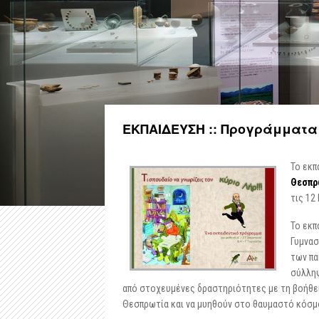
ΕΚΠΑΙΔΕΥΣΗ :: Προγράμματα -
Το εκπ
Θεσπρ
τις 12
Το εκπ
Γυμνασ
των πα
σύλληψ
από στοχευμένες δραστηριότητες με τη βοήθεια
Θεσπρωτία και να μυηθούν στο θαυμαστό κόσμ