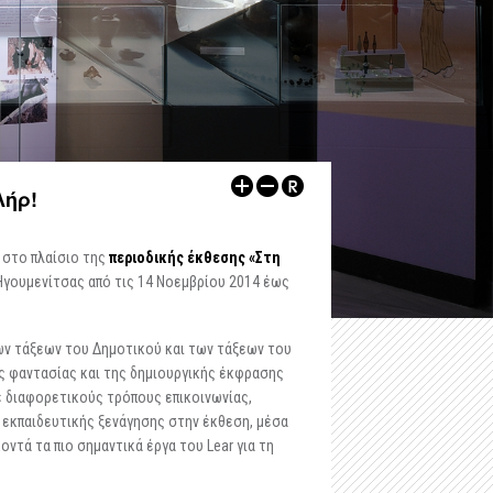
-
Αρχαιολογικός Χώρος Δυμοκάστρου
-
Εκθέσεις
-
Αρχαιολογικός Χώρος Πύργου Ραγίου
ων
-
Αρχαιολογικοί Χώροι
Λοιποί Xώροι / Μνημεία
-
Εκπαιδευτικά
-
Κάστρο Ηγουμενίτσας
-
Εκδηλώσεις
-
Kάστρο Μαργαριτίου
Ψηφιακές Εκδόσεις
Λήρ!
-
Ρωμαϊκή έπαυλη, Λαδοχώρι Ηγουμενίτσας
Άρθρα
ε στο πλαίσιο της
περιοδικής έκθεσης «Στη
-
Οχυρωμένος οικισμός στη χερσόνησο της Λυγιάς
Άλλα
Ηγουμενίτσας από τις 14 Νοεμβρίου 2014 έως
-
Ρωμαϊκό νεκροταφείο Μαζαρακιάς
ων τάξεων του Δημοτικού και των τάξεων του
-
Οι υδρόμυλοι του Μαργαριτίου
ης φαντασίας και της δημιουργικής έκφρασης
ε διαφορετικούς τρόπους επικοινωνίας,
-
Πολυνέρι (Κούτσι)
ς εκπαιδευτικής ξενάγησης στην έκθεση, μέσα
ντά τα πιο σημαντικά έργα του Lear για τη
-
Ο τύμβος Παραποτάμου