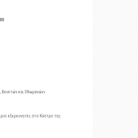
-
Μαστιλίτσα
-
Ταφικό ηρώο στα Μάρμαρα Ζερβοχωρίου
00
-
Οχυρό Αγίου Δονάτου Ζερβοχωρίου
ν, Βενετών και Οθωμανών»
ικροί εξερευνητές στο Κάστρο της