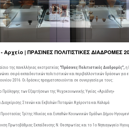
Περιοδικές / Φιλοξενούμενες
Ψηφιακές Δράσεις
Περιοδεύουσες
Επισκέψεις Σχολεί
Συμμετοχές
Ο Χώρος σας
-
Φωτογραφίες
Αρχείο Εκθέσεων
-
Δημιουργίες
 Αρχείο | ΠΡΑΣΙΝΕΣ ΠΟΛΙΤΙΣΤΙΚΕΣ ΔΙΑΔΡΟΜΕΣ 2
αίσιο της πανελλήνιας εκστρατείας
"Πράσινες Πολιτιστικές Διαδρομές",
η 
νώνει σειρά εκπαιδευτικών πολιτιστικών και περιβαλλοντικών δράσεων για εν
Ιουνίου 2016. Οι δράσεις πραγματοποιούνται σε συνεργασία με τους:
ο Πρόληψης των Εξαρτήσεων της Ψυχοκοινωνικής Υγείας «Αριάδνη»
 Διαχείρισης Στενών και Εκβολών Ποταμών Αχέροντα και Καλαμά
 Προστασίας Τρίτης Ηλικίας και Ευπαθών Κοινωνικών Ομάδων Δήμου Ηγουμεν
υνση Πρωτοβάθμιας Εκπαίδευσης Ν. Θεσπρωτίας και το 1ο Νηπιαγωγείο Ηγου