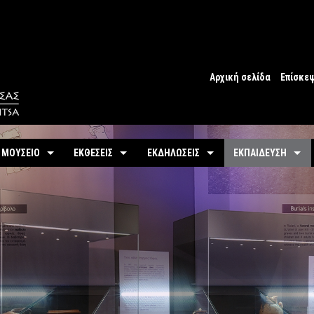
Αρχική σελίδα
Επίσκε
Ωράριο
Ωράριο 
 ΜΟΥΣΕΙΟ
ΕΚΘΕΣΕΙΣ
ΕΚΔΗΛΩΣΕΙΣ
ΕΚΠΑΙΔΕΥΣΗ
Εισιτήρ
υτότητα / Ιστορία
Μόνιμη
Τρέχουσες
Προγράμματα
Προσβα
-
Αίθουσες / Ενότητες
-
Μόνιμα
ντομη περιήγηση
Προσεχείς
Πωλητή
-
Βίντεο - Εικονική περιήγηση
-
Εκπαιδευτικές Δρ
αστηριότητες
Αρχείο Εκδηλώσεων
Σχόλια 
-
Εκθέματα / Χρονολόγιο
-
Μουσειοσκευές
Πόλη
-
Έκθεμα του Μήνα
-
Αρχείο