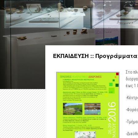
ΕΚΠΑΙΔΕΥΣΗ :: Προγράμματα -
Στο πλ
διοργα
έως 1 
-Κέντρ
-Φορέα
-Τμήμα
-Διεύθ