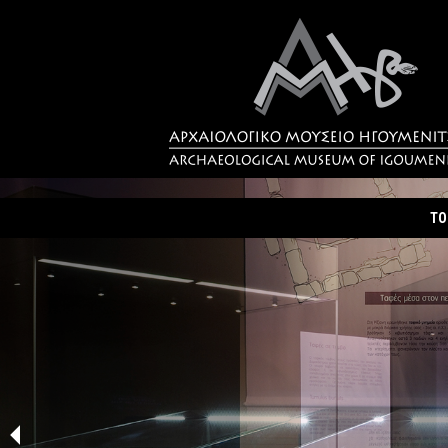
ΤΟ
Τα
Σύ
Δρ
Η 