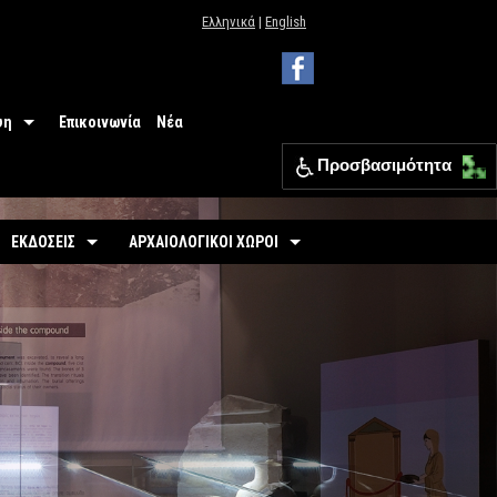
Ελληνικά
|
English
ψη
Επικοινωνία
Νέα
Προσβασιμότητα
 Μουσείου
ΕΦΑ Θεσπρωτίας
ΕΚΔΟΣΕΙΣ
ΑΡΧΑΙΟΛΟΓΙΚΟΙ ΧΩΡΟΙ
ια
Οδηγοί
Οργανωμένοι
σιμότητα
-
Εκθέσεις
-
Αρχαιολογικός Χώρος Γιτάνων
ριο
άσεις
-
Αρχαιολογικοί Χώροι
-
Το θέατρο των Γιτάνων
επισκεπτών
-
Αρχαιολογικός Χώρος Ελέας
Εκπαιδευτικά Έντυπα
-
Αρχαιολογικός Χώρος Ντόλιανης
Φυλλάδια