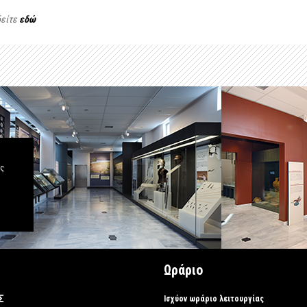
δείτε
εδώ
άς
Ωράριο
Σ
Ισχύον ωράριο λειτουργίας