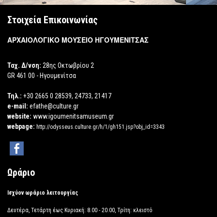
Στοιχεία Επικοινωνίας
ΑΡΧΑΙΟΛΟΓΙΚΟ ΜΟΥΣΕΙΟ ΗΓΟΥΜΕΝΙΤΣΑΣ
Ταχ. Δ/νση:
28ης Οκτωβρίου 2
GR 461 00 - Ηγουμενίτσα
Τηλ.:
+30 2665 0 28539, 24733, 21417
e-mail:
efathe@culture.gr
website:
www.igoumenitsamuseum.gr
webpage:
http://odysseus.culture.gr/h/1/gh151.jsp?obj_id=3343
Ωράριο
Ισχύον ωράριο λειτουργίας
Δευτέρα, Τετάρτη έως Κυριακή: 8.00 - 20.00, Τρίτη: κλειστό