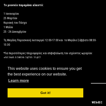
Το μουσείο παραμένει κλειστό:
1 Ιανουαρίου
25 Μαρτίου
Κυριακή του Πάσχα
1 Μαΐου
25 - 26 Δεκεμβρίου
Τη Μεγάλη Παρασκευή λειτουργεί 12:00-17:00 και το Μεγάλο Σάββατο 08:30-
15:30
*Για περισσότερες πληροφορίες και επιβεβαίωση του ισχύοντος ωραρίου:
+30 2665 0 28539, 24733, 21417
This website uses cookies to ensure you get
ΔΗΛΩΣΗ ΠΡΟΣΒΑΣΙΜΟΤΗΤΑΣ
the best experience on our website.
Learn more
Copyright © 2026 ΑΡΧΑΙΟΛΟΓΙΚΟ ΜΟΥΣΕΙΟ ΗΓΟΥΜΕΝΙΤΣΑΣ
Got it!
Powered by
WEbdEC