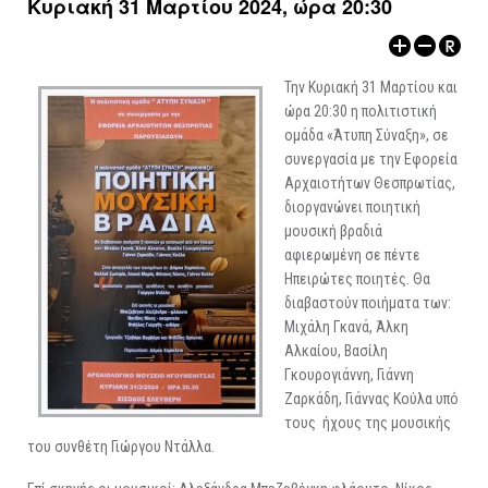
Κυριακή 31 Μαρτίου 2024, ώρα 20:30
ΑΡΧΑΙΟΛΟΓΙΚΟΙ ΧΩΡΟΙ
Την Κυριακή 31 Μαρτίου και
ώρα 20:30 η πολιτιστική
ομάδα «Άτυπη Σύναξη», σε
συνεργασία με την Εφορεία
Αρχαιοτήτων Θεσπρωτίας,
διοργανώνει ποιητική
μουσική βραδιά
αφιερωμένη σε πέντε
Ηπειρώτες ποιητές. Θα
διαβαστούν ποιήματα των:
Μιχάλη Γκανά, Άλκη
Αλκαίου, Βασίλη
Γκουρογιάννη, Γιάννη
Ζαρκάδη, Γιάννας Κούλα υπό
τους ήχους της μουσικής
του συνθέτη Γιώργου Ντάλλα.