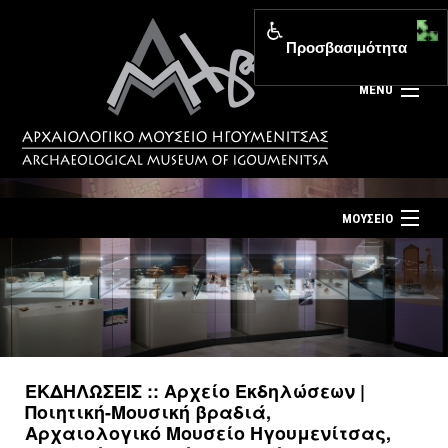
Προσβασιμότητα
MENU
ΜΟΥΣΕΙΟ
ΤΟ ΜΟΥΣΕΙΟ
Αρχική σελίδα
ΕΚΘΕΣΕΙΣ
Επίσκεψη
ΕΚΔΗΛΩΣΕΙΣ
Επικοινωνία
ΕΚΠΑΙΔΕΥΣΗ
ΕΚΔΗΛΩΣΕΙΣ :: Αρχείο Εκδηλώσεων |
Νέα
Ποιητική-Μουσική βραδιά,
ΕΚΔΟΣΕΙΣ
Αρχαιολογικό Μουσείο Ηγουμενίτσας,
Ελληνικά
|
English