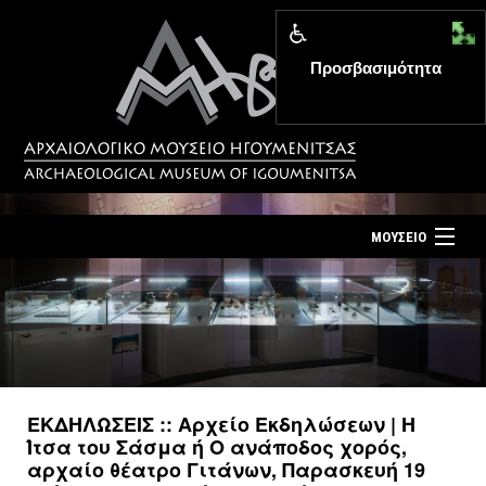
Προσβασιμότητα
MENU
ΜΟΥΣΕΙΟ
ΤΟ ΜΟΥΣΕΙΟ
Αρχική σελίδα
ΕΚΘΕΣΕΙΣ
Επίσκεψη
ΕΚΔΗΛΩΣΕΙΣ
Επικοινωνία
ΕΚΠΑΙΔΕΥΣΗ
ΕΚΔΗΛΩΣΕΙΣ :: Αρχείο Εκδηλώσεων | Η
Νέα
Ίτσα του Σάσμα ή Ο ανάποδος χορός,
ΕΚΔΟΣΕΙΣ
αρχαίο θέατρο Γιτάνων, Παρασκευή 19
Ελληνικά
|
English