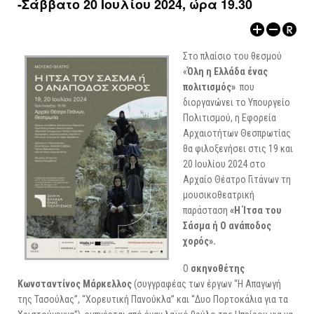
-Σάββατο 20 Ιουλίου 2024, ώρα 19.30
ΑΡΧΑΙΟΛΟΓΙΚΟΙ ΧΩΡΟΙ
Στο πλαίσιο του θεσμού
«
Όλη η Ελλάδα ένας
πολιτισμός»
που
διοργανώνει το Υπουργείο
Πολιτισμού, η Εφορεία
Αρχαιοτήτων Θεσπρωτίας
θα φιλοξενήσει στις 19 και
20 Ιουλίου 2024 στο
Αρχαίο Θέατρο Γιτάνων τη
μουσικοθεατρική
παράσταση
«Η Ίτσα του
Σάσμα ή Ο ανάποδος
χορός».
Ο
σκηνοθέτης
Κωνσταντίνος Μάρκελλος
(συγγραφέας των έργων “Η Απαγωγή
της Τασούλας”, “Χορευτική Πανούκλα” και “Δυο Πορτοκάλια για τα