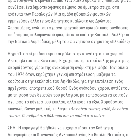
Χριστούγεννα”), εμπνέεται από έναν λαϊκό θρύλο της Ηπείρου για να
συνθέσει ένα δημοτικοφανές κείμενο σε έμμετρο στίχο, στα
πρότυπα των Παραλογών. Μια ομάδα ηθοποιών-μουσικών
ερμηνεύουν άλλοτε ως Αφηγητές κι άλλοτε ως Δρώντες
Χαρακτήρες, ενώ ταυτόχρονα τραγουδούν πρωτότυπες συνθέσεις
σε δρόμους πολυφωνικού ηπειρώτικου από την Βασούλα Δελλή και
την Ναταλία Λαμπαδάκη, μέλη του φωνητικού σχήματος «Πλειάδες».
Η γριά Ίτσα είχε ιδιαίτερο και ρόλο στην κοινότητα του χωριού
Αετομηλίτσα της Κόνιτσας. Είχε χαρακτηριστικά καλής μαγίστρας,
σκορπίζοντας γύρω της ανακούφιση ανάμικτη με φόβο. Τον Ιούλιο
του 1974 όταν, κηρύχτηκε γενική επιστράτευση, μάζεψε τα
κορίτσια στην εκκλησία του Αη-Νικόλα, για την επιτέλεση ενός
αρχέγονου, αποτρεπτικού Χορού. Ενός ανάποδου χορού, αντίθετου
με τη φορά των δεικτών του ρολογιού, με τα πρόσωπα να κοιτούν
όχι προς το κέντρο του κύκλου, αλλά προς τα έξω. Χορεύοντας
επαναλάμβαναν ρυθμικά, τα λόγια «
Δεν είναι τίποτα, καλέ, δεν είναι
τίποτα. Οι εχθροί στη θάλασσα και τα παιδιά στο σπίτι».
ΣΗΜ.: Η παραγωγή θα ήθελε να ευχαριστήσει τον Καθηγητή
Λαογραφίας και Κοινωνικής Ανθρωπολογίας Κο Βασίλη Νιτσιάκο, ο