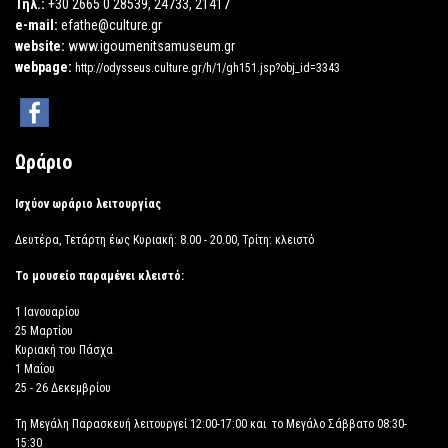
Τηλ.:
+30 2665 0 28539, 24733, 21417
e-mail:
efathe@culture.gr
website:
www.igoumenitsamuseum.gr
webpage:
http://odysseus.culture.gr/h/1/gh151.jsp?obj_id=3343
Ωράριο
Ισχύον ωράριο λειτουργίας
Δευτέρα, Τετάρτη έως Κυριακή: 8.00 - 20.00, Τρίτη: κλειστό
Το μουσείο παραμένει κλειστό:
1 Ιανουαρίου
25 Μαρτίου
Κυριακή του Πάσχα
1 Μαΐου
25 - 26 Δεκεμβρίου
Τη Μεγάλη Παρασκευή λειτουργεί 12:00-17:00 και το Μεγάλο Σάββατο 08:30-
15:30