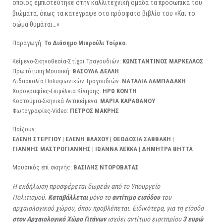
οποίος εμπιστεύτηκε στην καλλιτεχνική ομάδα τα προσωπικά του
βιώματα, όπως τα κατέγραψε στο πρόσφατο βιβλίο του «Και το
σώμα θυμάται…»
Παραγωγή:
Το Διάσημο Μικρούλι Τσίρκο.
Κείμενο-Σκηνοθεσία-Στίχοι Τραγουδιών:
ΚΩΝΣΤΑΝΤΙΝΟΣ ΜΑΡΚΕΛΛΟΣ
Πρωτότυπη Μουσική:
ΒΑΣΟΥΛΑ ΔΕΛΛΗ
Διδασκαλία Πολυφωνικών Τραγουδιών:
ΝΑΤΑΛΙΑ ΛΑΜΠΑΔΑΚΗ
Χορογραφίες-Επιμέλεια Κίνησης:
ΗΡΩ ΚΟΝΤΗ
Κοστούμια-Σκηνικά Αντικείμενα:
ΜΑΡΙΑ ΚΑΡΑΘΑΝΟΥ
Φωτογραφίες-Video:
ΠΕΤΡΟΣ ΜΑΚΡΗΣ
Παίζουν:
ΕΛΕΝΗ ΣΤΕΡΓΙΟΥ
|
ΕΛΕΝΗ ΒΛΑΧΟΥ
|
ΘΕΟΔΟΣΙΑ ΣΑΒΒΑΚΗ |
ΓΙΑΝΝΗΣ ΜΑΣΤΡΟΓΙΑΝΝΗΣ
|
ΙΩΑΝΝΑ ΛΕΚΚΑ
|
ΔΗΜΗΤΡΑ ΒΗΤΤΑ
Μουσικός επί σκηνής:
ΒΑΣΙΛΗΣ ΝΤΟΡΟΒΑΤΑΣ
Η εκδήλωση προσφέρεται δωρεάν από το Υπουργείο
Πολιτισμού.
Καταβάλλεται
μόνο το
αντίτιμο εισόδου
του
αρχαιολογικού χώρου, όπου προβλέπεται. Ειδικότερα, για τη είσοδο
στον Αρχαιολογικό Χώρο Γιτάνων
ισχύει αντίτιμο εισιτηρίου
3 ευρώ