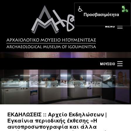
Προσβασιμότητα
MENU
ΜΟΥΣΕΙΟ
ΤΟ ΜΟΥΣΕΙΟ
Αρχική σελίδα
ΕΚΘΕΣΕΙΣ
Επίσκεψη
ΕΚΔΗΛΩΣΕΙΣ
Επικοινωνία
ΕΚΠΑΙΔΕΥΣΗ
ΕΚΔΗΛΩΣΕΙΣ :: Αρχείο Εκδηλώσεων |
Νέα
Εγκαίνια περιοδικής έκθεσης «Η
ΕΚΔΟΣΕΙΣ
αυτοπροσωπογραφία και άλλα
Ελληνικά
|
English