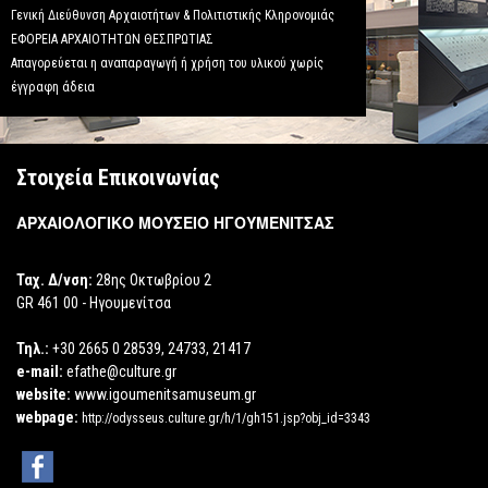
Γενική Διεύθυνση Αρχαιοτήτων & Πολιτιστικής Κληρονομιάς
ΕΦΟΡΕΙΑ ΑΡΧΑΙΟΤΗΤΩΝ ΘΕΣΠΡΩΤΙΑΣ
Απαγορεύεται η αναπαραγωγή ή χρήση του υλικού χωρίς
έγγραφη άδεια
Στοιχεία Επικοινωνίας
ΑΡΧΑΙΟΛΟΓΙΚΟ ΜΟΥΣΕΙΟ ΗΓΟΥΜΕΝΙΤΣΑΣ
Ταχ. Δ/νση:
28ης Οκτωβρίου 2
GR 461 00 - Ηγουμενίτσα
Τηλ.:
+30 2665 0 28539, 24733, 21417
e-mail:
efathe@culture.gr
website:
www.igoumenitsamuseum.gr
webpage:
http://odysseus.culture.gr/h/1/gh151.jsp?obj_id=3343