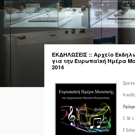
ΕΚΔΗΛΩΣΕΙΣ :: Αρχείο Εκδηλ
για την Ευρωπαϊκή Ημέρα Μο
2014
Ώρα έν
Η εκδή
Πρόγρ
C. M. v
F. Schu