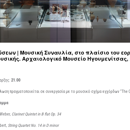
Περιοδικές / Φιλοξενούμενες
Ψηφιακές Δράσεις
Περιοδεύουσες
Επισκέψεις Σχολεί
Συμμετοχές
Ο Χώρος σας
-
Φωτογραφίες
Αρχείο Εκθέσεων
-
Δημιουργίες
ώσεων | Μουσική Συναυλία, στο πλαίσιο του ε
υσικής. Αρχαιολογικό Μουσείο Ηγουμενίτσας, 2
αρξης:
21.00
λωση πραγματοποιείται σε συνεργασία με το μουσικό σχήμα εγχόρδων "The Q
αμμα
 Weber,
Clarinet Quintet in B flat Op. 34
bert,
String Quartet No. 14 in D minor