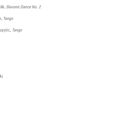
řák,
Slavonic Dance No. 2
n,
Tango
υργός,
Tango
λί