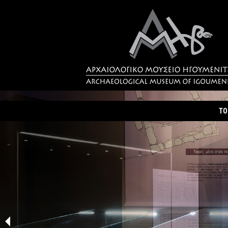
ΤΟ
Τα
Σύ
Δρ
Η 