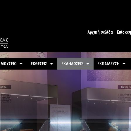
Αρχική σελίδα
Επίσκε
Ωράριο
Ωράριο 
 ΜΟΥΣΕΙΟ
ΕΚΘΕΣΕΙΣ
ΕΚΔΗΛΩΣΕΙΣ
ΕΚΠΑΙΔΕΥΣΗ
Εισιτήρ
υτότητα / Ιστορία
Μόνιμη
Τρέχουσες
Προγράμματα
Προσβα
-
Αίθουσες / Ενότητες
-
Μόνιμα
ντομη περιήγηση
Προσεχείς
Πωλητή
-
Βίντεο - Εικονική περιήγηση
-
Εκπαιδευτικές Δρ
αστηριότητες
Αρχείο Εκδηλώσεων
Σχόλια 
-
Εκθέματα / Χρονολόγιο
-
Μουσειοσκευές
Πόλη
-
Έκθεμα του Μήνα
-
Αρχείο