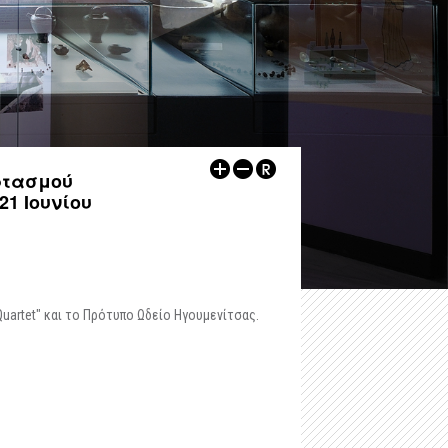
-
Αρχαιολογικός Χώρος Δυμοκάστρου
-
Εκθέσεις
-
Αρχαιολογικός Χώρος Πύργου Ραγίου
ων
-
Αρχαιολογικοί Χώροι
Λοιποί Xώροι / Μνημεία
-
Εκπαιδευτικά
-
Κάστρο Ηγουμενίτσας
-
Εκδηλώσεις
-
Kάστρο Μαργαριτίου
Ψηφιακές Εκδόσεις
ορτασμού
1 Ιουνίου
-
Ρωμαϊκή έπαυλη, Λαδοχώρι Ηγουμενίτσας
Άρθρα
-
Οχυρωμένος οικισμός στη χερσόνησο της Λυγιάς
Άλλα
-
Ρωμαϊκό νεκροταφείο Μαζαρακιάς
uartet" και το Πρότυπο Ωδείο Ηγουμενίτσας.
-
Οι υδρόμυλοι του Μαργαριτίου
-
Πολυνέρι (Κούτσι)
-
Ο τύμβος Παραποτάμου