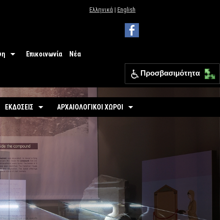
Ελληνικά
|
English
ψη
Επικοινωνία
Νέα
Προσβασιμότητα
 Μουσείου
ΕΦΑ Θεσπρωτίας
ΕΚΔΟΣΕΙΣ
ΑΡΧΑΙΟΛΟΓΙΚΟΙ ΧΩΡΟΙ
ια
Οδηγοί
Οργανωμένοι
σιμότητα
-
Εκθέσεις
-
Αρχαιολογικός Χώρος Γιτάνων
ριο
άσεις
-
Αρχαιολογικοί Χώροι
-
Το θέατρο των Γιτάνων
επισκεπτών
-
Αρχαιολογικός Χώρος Ελέας
Εκπαιδευτικά Έντυπα
-
Αρχαιολογικός Χώρος Ντόλιανης
Φυλλάδια