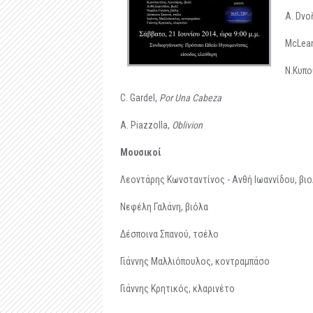
A. Dvo
McLea
N.Κυπο
C. Gardel,
Por Una Cabeza
A. Piazzolla,
Oblivion
Μουσικοί
Λεοντάρης Κωνσταντίνος - Ανθή Ιωαννίδου, βιο
Νεφέλη Γαλάνη, βιόλα
Δέσποινα Σπανού, τσέλο
Γιάννης Μαλλιόπουλος, κοντραμπάσο
Γιάννης Κρητικός, κλαρινέτο