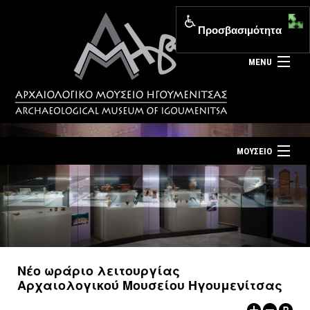
Προσβασιμότητα
MENU
ΜΟΥΣΕΙΟ
ΤΟ ΜΟΥΣΕΙΟ
Αρχική σελίδα
ΕΚΘΕΣΕΙΣ
Επίσκεψη
ΕΚΔΗΛΩΣΕΙΣ
Επικοινωνία
ΕΚΠΑΙΔΕΥΣΗ
Νέο ωράριο λειτουργίας
Νέα
Αρχαιολογικού Μουσείου Ηγουμενίτσας
ΕΚΔΟΣΕΙΣ
Ελληνικά
|
English