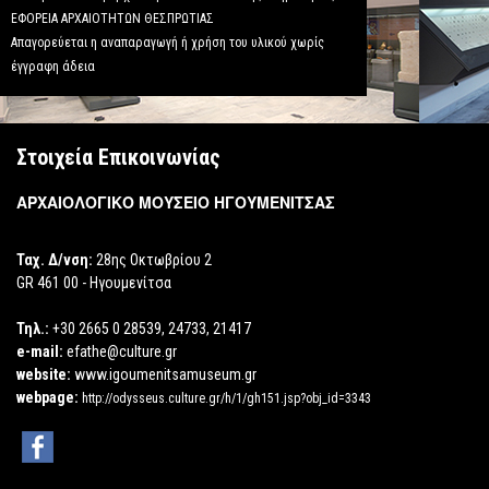
ΕΦΟΡΕΙΑ ΑΡΧΑΙΟΤΗΤΩΝ ΘΕΣΠΡΩΤΙΑΣ
Απαγορεύεται η αναπαραγωγή ή χρήση του υλικού χωρίς
έγγραφη άδεια
Στοιχεία Επικοινωνίας
ΑΡΧΑΙΟΛΟΓΙΚΟ ΜΟΥΣΕΙΟ ΗΓΟΥΜΕΝΙΤΣΑΣ
Ταχ. Δ/νση:
28ης Οκτωβρίου 2
GR 461 00 - Ηγουμενίτσα
Τηλ.:
+30 2665 0 28539, 24733, 21417
e-mail:
efathe@culture.gr
website:
www.igoumenitsamuseum.gr
webpage:
http://odysseus.culture.gr/h/1/gh151.jsp?obj_id=3343