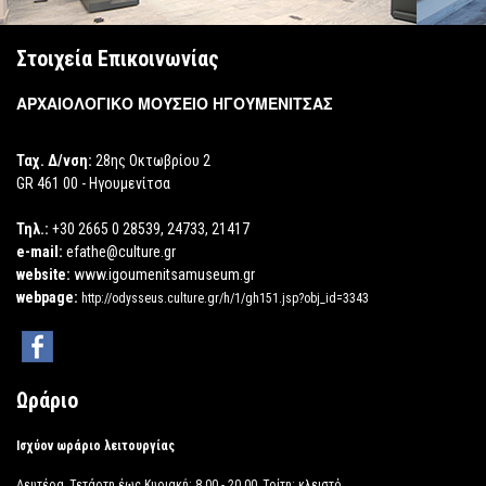
Στοιχεία Επικοινωνίας
ΑΡΧΑΙΟΛΟΓΙΚΟ ΜΟΥΣΕΙΟ ΗΓΟΥΜΕΝΙΤΣΑΣ
Ταχ. Δ/νση:
28ης Οκτωβρίου 2
GR 461 00 - Ηγουμενίτσα
Τηλ.:
+30 2665 0 28539, 24733, 21417
e-mail:
efathe@culture.gr
website:
www.igoumenitsamuseum.gr
webpage:
http://odysseus.culture.gr/h/1/gh151.jsp?obj_id=3343
Ωράριο
Ισχύον ωράριο λειτουργίας
Δευτέρα, Τετάρτη έως Κυριακή: 8.00 - 20.00, Τρίτη: κλειστό