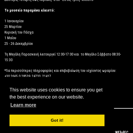
Το μουσείο παραμένει κλειστό:
1 Ιανουαρίου
25 Μαρτίου
Κυριακή του Πάσχα
1 Μαΐου
25 - 26 Δεκεμβρίου
Τη Μεγάλη Παρασκευή λειτουργεί 12:00-17:00 και το Μεγάλο Σάββατο 08:30-
15:30
*Για περισσότερες πληροφορίες και επιβεβαίωση του ισχύοντος ωραρίου:
+30 2665 0 28539, 24733, 21417
This website uses cookies to ensure you get
ΔΗΛΩΣΗ ΠΡΟΣΒΑΣΙΜΟΤΗΤΑΣ
the best experience on our website.
Learn more
Copyright © 2026 ΑΡΧΑΙΟΛΟΓΙΚΟ ΜΟΥΣΕΙΟ ΗΓΟΥΜΕΝΙΤΣΑΣ
Got it!
Powered by
WEbdEC