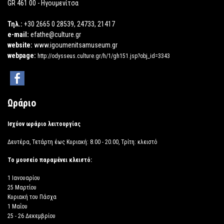
GR 461 00 - Ηγουμενίτσα
Τηλ.:
+30 2665 0 28539, 24733, 21417
e-mail:
efathe@culture.gr
website:
www.igoumenitsamuseum.gr
webpage:
http://odysseus.culture.gr/h/1/gh151.jsp?obj_id=3343
Ωράριο
Ισχύον ωράριο λειτουργίας
Δευτέρα, Τετάρτη έως Κυριακή: 8.00 - 20.00, Τρίτη: κλειστό
Το μουσείο παραμένει κλειστό:
1 Ιανουαρίου
25 Μαρτίου
Κυριακή του Πάσχα
1 Μαΐου
25 - 26 Δεκεμβρίου