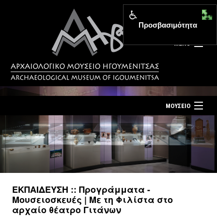
Προσβασιμότητα
MENU
ΜΟΥΣΕΙΟ
ΤΟ ΜΟΥΣΕΙΟ
Αρχική σελίδα
ΕΚΘΕΣΕΙΣ
Επίσκεψη
ΕΚΔΗΛΩΣΕΙΣ
Επικοινωνία
ΕΚΠΑΙΔΕΥΣΗ
ΕΚΠΑΙΔΕΥΣΗ :: Προγράμματα -
Νέα
Μουσειοσκευές | Με τη Φιλίστα στο
ΕΚΔΟΣΕΙΣ
αρχαίο θέατρο Γιτάνων
Ελληνικά
|
English